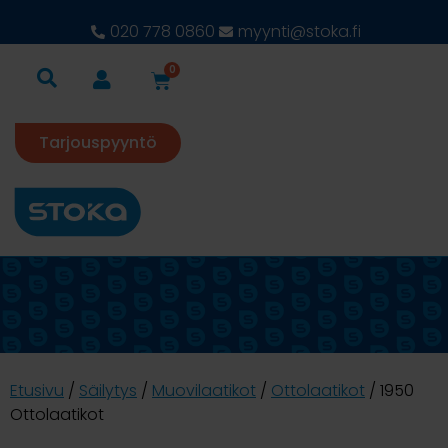
020 778 0860
myynti@stoka.fi
0
Tarjouspyyntö
Etusivu
/
Säilytys
/
Muovilaatikot
/
Ottolaatikot
/ 1950
Ottolaatikot