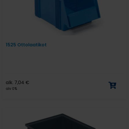
1525 Ottolaatikot
alk.
7,04
€
alv 0%