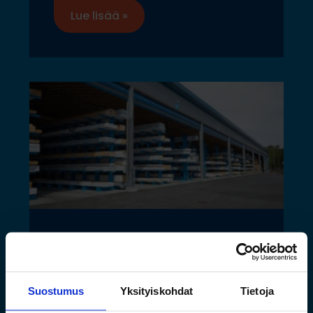
Lue lisää »
Toimivat säilytysratkaisut
pitkälle tavaralle Hartman
Suostumus
Yksityiskohdat
Tietoja
Raudan toiminnan