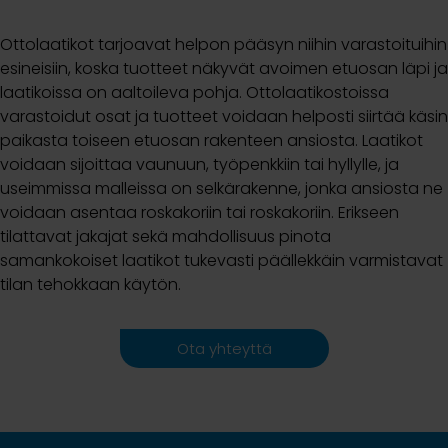
Ottolaatikot tarjoavat helpon pääsyn niihin varastoituihin
esineisiin, koska tuotteet näkyvät avoimen etuosan läpi ja
laatikoissa on aaltoileva pohja. Ottolaatikostoissa
varastoidut osat ja tuotteet voidaan helposti siirtää käsin
paikasta toiseen etuosan rakenteen ansiosta. Laatikot
voidaan sijoittaa vaunuun, työpenkkiin tai hyllylle, ja
useimmissa malleissa on selkärakenne, jonka ansiosta ne
voidaan asentaa roskakoriin tai roskakoriin. Erikseen
tilattavat jakajat sekä mahdollisuus pinota
samankokoiset laatikot tukevasti päällekkäin varmistavat
tilan tehokkaan käytön.
Ota yhteyttä