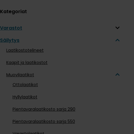
Kategoriat
Varastot
Säilytys
Laatikostotelineet
Kaapit ja laatikostot
Muovilaatikot
Ottolaatikot
Hyllylaatikot
Pientavaralaatikosto sarja 290
Pientavaralaatikosto sarja 550
Varastolaatikot