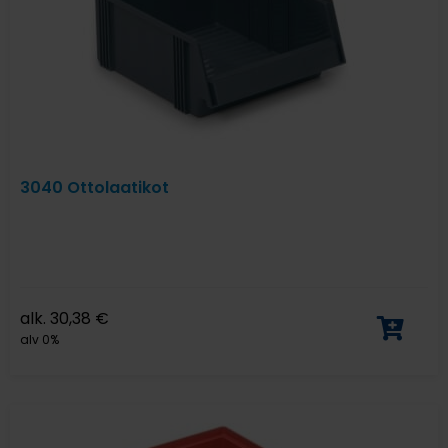
3040 Ottolaatikot
alk.
30,38
€
alv 0%