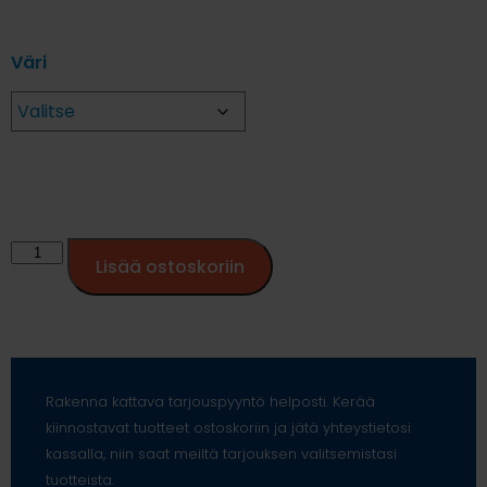
Väri
Lisää ostoskoriin
Rakenna kattava tarjouspyyntö helposti. Kerää
kiinnostavat tuotteet ostoskoriin ja jätä yhteystietosi
kassalla, niin saat meiltä tarjouksen valitsemistasi
tuotteista.