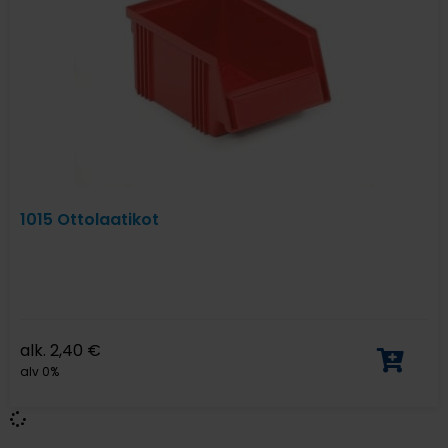
1015 Ottolaatikot
alk.
2,40
€
alv 0%