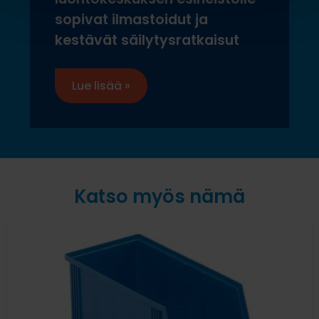
sopivat ilmastoidut ja
kestävät säilytysratkaisut
Lue lisää »
Katso myös nämä