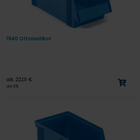
1940 Ottolaatikot
alk.
22,01
€
alv 0%