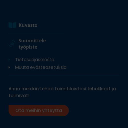
Kuvasto
Suunnittele
työpiste
Tietosuojaseloste
Muuta evästeasetuksia
Anna meidän tehdä toimitiloistasi tehokkaat ja
toimivat!
Ota meihin yhteyttä