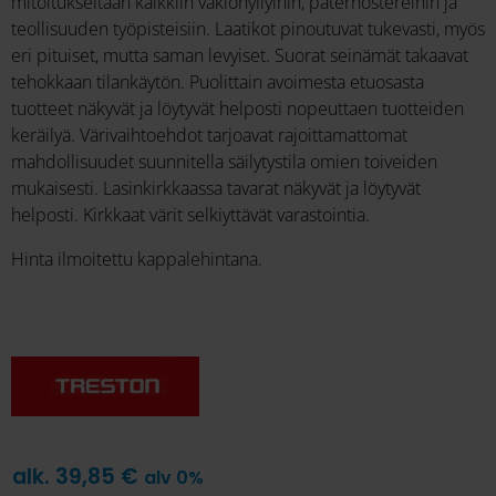
mitoitukseltaan kaikkiin vakiohyllyihin, paternostereihin ja
teollisuuden työpisteisiin. Laatikot pinoutuvat tukevasti, myös
eri pituiset, mutta saman levyiset. Suorat seinämät takaavat
tehokkaan tilankäytön. Puolittain avoimesta etuosasta
tuotteet näkyvät ja löytyvät helposti nopeuttaen tuotteiden
keräilyä. Värivaihtoehdot tarjoavat rajoittamattomat
mahdollisuudet suunnitella säilytystila omien toiveiden
mukaisesti. Lasinkirkkaassa tavarat näkyvät ja löytyvät
helposti. Kirkkaat värit selkiyttävät varastointia.
Hinta ilmoitettu kappalehintana.
alk.
39,85
€
alv 0%