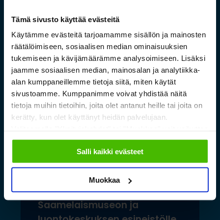
laajentuessa
Tämä sivusto käyttää evästeitä
Lue lisää »
Käytämme evästeitä tarjoamamme sisällön ja mainosten
räätälöimiseen, sosiaalisen median ominaisuuksien
tukemiseen ja kävijämäärämme analysoimiseen. Lisäksi
jaamme sosiaalisen median, mainosalan ja analytiikka-
alan kumppaneillemme tietoja siitä, miten käytät
sivustoamme. Kumppanimme voivat yhdistää näitä
tietoja muihin tietoihin, joita olet antanut heille tai joita on
kerätty, kun olet käyttänyt heidän palvelujaan.
Valitsemalla "Yksityiskohdat" tai "Muokkaa" voit vaikuttaa
sallimiisi evästeisiin.
Salli kaikki evästeet
Muokkaa
Saamelaismuseon ja
luontokeskuksen esineistölle