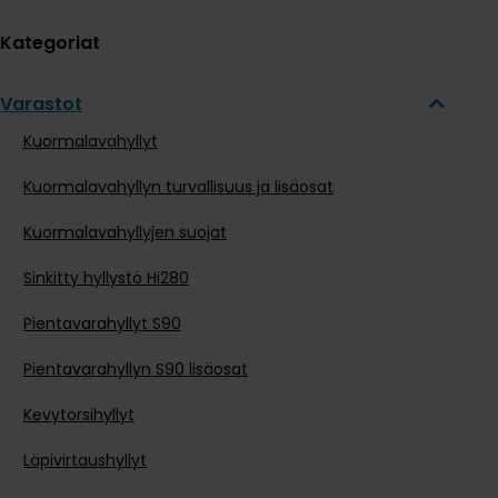
Kategoriat
Varastot
Kuormalavahyllyt
Kuormalavahyllyn turvallisuus ja lisäosat
Kuormalavahyllyjen suojat
Sinkitty hyllystö Hi280
Pientavarahyllyt S90
Pientavarahyllyn S90 lisäosat
Kevytorsihyllyt
Läpivirtaushyllyt