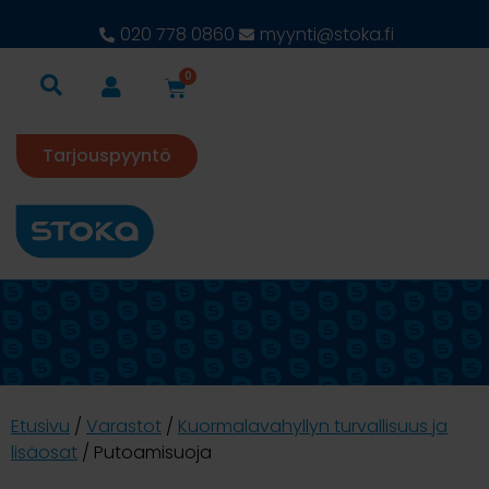
020 778 0860
myynti@stoka.fi
0
Tarjouspyyntö
Etusivu
/
Varastot
/
Kuormalavahyllyn turvallisuus ja
lisäosat
/ Putoamisuoja