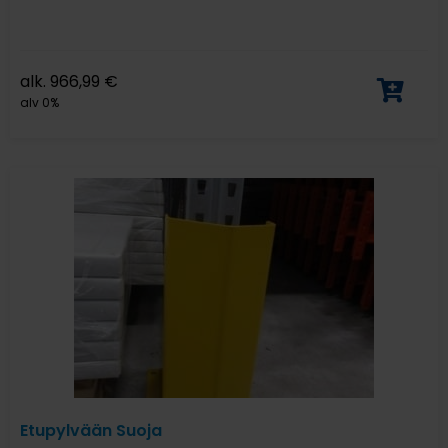
alk.
966,99
€
alv 0%
Etupylvään Suoja