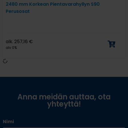
2480 mm Korkean Pientavarahyllyn S90
Perusosat
alk.
257,16
€
alv 0%
Anna meidän auttaa, ota
yhteyttä!
Nimi