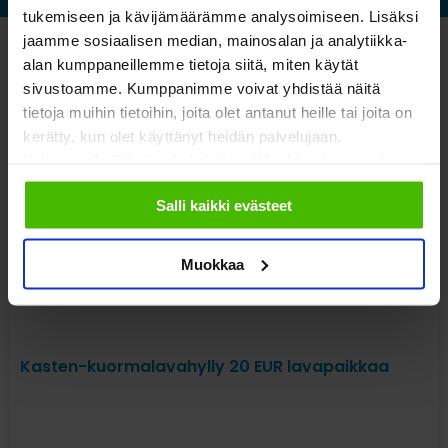
tukemiseen ja kävijämäärämme analysoimiseen. Lisäksi
jaamme sosiaalisen median, mainosalan ja analytiikka-
Katso myös nämä
alan kumppaneillemme tietoja siitä, miten käytät
sivustoamme. Kumppanimme voivat yhdistää näitä
tietoja muihin tietoihin, joita olet antanut heille tai joita on
kerätty, kun olet käyttänyt heidän palvelujaan.
Valitsemalla "Yksityiskohdat" tai "Muokkaa" voit vaikuttaa
sallimiisi evästeisiin.
Salli kaikki evästeet
Muokkaa
Kasten-kuormalavahylly 20 EUR lavapaikkaa