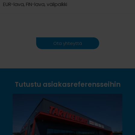
EUR-lava, FIN-lava, välipalkki
Ota yhteyttä
Tutustu asiakasreferensseihin