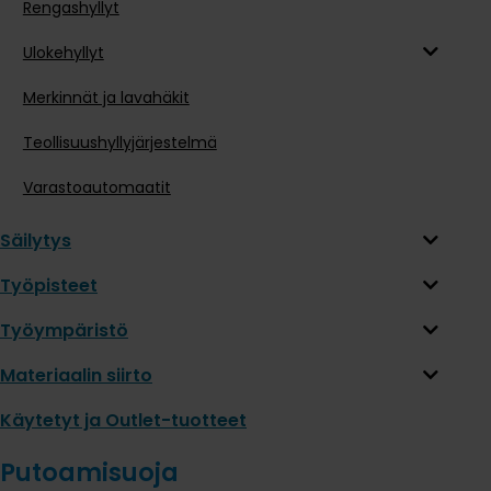
Rengashyllyt
Ulokehyllyt
Merkinnät ja lavahäkit
Teollisuushyllyjärjestelmä
Varastoautomaatit
Säilytys
Työpisteet
Työympäristö
Materiaalin siirto
Käytetyt ja Outlet-tuotteet
Putoamisuoja