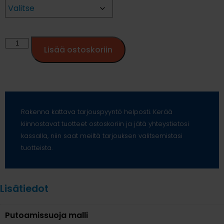
Lisää ostoskoriin
Rakenna kattava tarjouspyyntö helposti. Kerää
kiinnostavat tuotteet ostoskoriin ja jätä yhteystietosi
kassalla, niin saat meiltä tarjouksen valitsemistasi
tuotteista.
Lisätiedot
Putoamissuoja malli