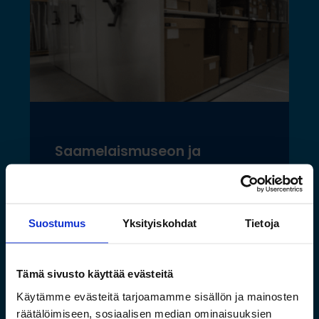
Saamelaismuseon ja
luontokeskuksen esineistölle
sopivat ilmastoidut ja
kestävät säilytysratkaisut
Suostumus
Yksityiskohdat
Tietoja
Lue lisää »
Tämä sivusto käyttää evästeitä
Käytämme evästeitä tarjoamamme sisällön ja mainosten
räätälöimiseen, sosiaalisen median ominaisuuksien