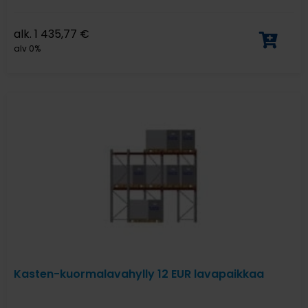
alk.
1 435,77
€
alv 0%
Kasten-kuormalavahylly 12 EUR lavapaikkaa