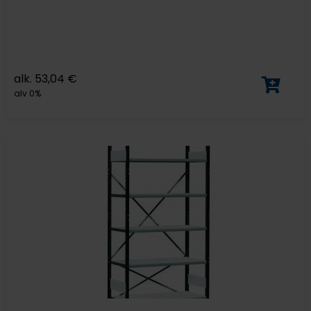
alk.
53,04
€
alv 0%