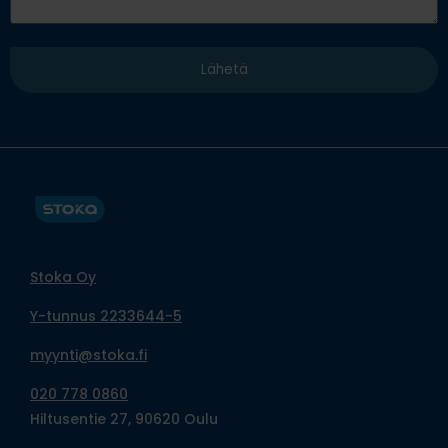
Stoka Oy
Y-tunnus 2233644-5
myynti@stoka.fi
020 778 0860
Hiltusentie 27, 90620 Oulu