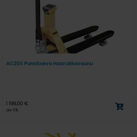
AC20S Punnitseva Haarukkavaunu
1 199,00
€
alv 0%