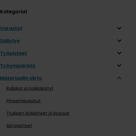
Kategoriat
Varastot
Säilytys
Työpisteet
Työympäristö
Materiaalin siirto
Rullakot ja nokkakärryt
Pinoamisvaunut
Trukkien lisälaitteet ja lisäosat
Siirtolaitteet