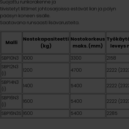
Suojattu runkorakenne ja
tiivistetyt liittimet johtosarjoissa estävät lian ja pölyn
pääsyn koneen sisälle.
Saatavana runsaasti lisävarusteita.
Nostokapasiteetti
Nostokorkeus
Työkäyt
Malli
(kg)
maks. (mm)
leveys
SBP10N3
1000
3300
2158
SBP12N3
1200
4700
2222 (232
(I)
SBP14N3
1400
5400
2222 (232
(I)
SBP16N3
1600
5400
2222 (232
(I)
SBP16N3S
1600
5400
2285