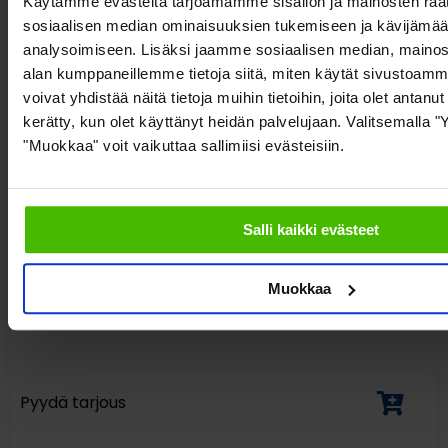
Käytämme evästeitä tarjoamamme sisällön ja mainosten räät
sosiaalisen median ominaisuuksien tukemiseen ja kävijäm
analysoimiseen. Lisäksi jaamme sosiaalisen median, mainosa
alan kumppaneillemme tietoja siitä, miten käytät sivusto
voivat yhdistää näitä tietoja muihin tietoihin, joita olet antanut h
kerätty, kun olet käyttänyt heidän palvelujaan. Valitsemalla "
"Muokkaa" voit vaikuttaa sallimiisi evästeisiin.
Salli kaikki evästeet
Tynnyrikärry KM145740
Muokkaa
Pyydä tarjous