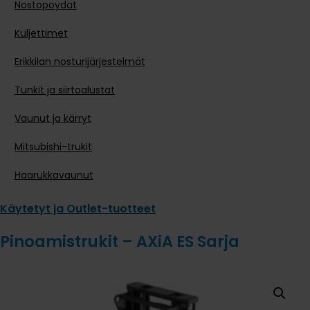
Nostopöydät
Kuljettimet
Erikkilan nosturijärjestelmät
Tunkit ja siirtoalustat
Vaunut ja kärryt
Mitsubishi-trukit
Haarukkavaunut
Käytetyt ja Outlet-tuotteet
Pinoamistrukit – AXiA ES Sarja