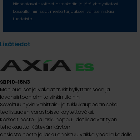
kiinnostavat tuotteet ostoskoriin ja jätä yhteystietosi
kassalla, niin saat meiltä tarjouksen valitsemistasi
tuotteista.
Lisätiedot
SBP10-16N3
Monipuoliset ja vakaat trukit hyllyttämiseen ja
lavansiirtoon ah- taisiinkin tiloihin.
Soveltuu hyvin vähittäis- ja tukkukauppaan sekä
teollisuuden varastoissa käytettäväksi.
Korkeat nosto- ja laskunopeu- det lisäävät työn
tehokkuutta. Kätevän käytön
ansiosta nosto ja lasku onnistuu vaikka yhdellä kädellä.