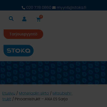
020 778 0860
myynti@stoka.fi
0
Tarjouspyyntö
Etusivu
/
Materiaalin siirto
/
Mitsubishi-
trukit
/ Pinoamistrukit – AXiA ES Sarja