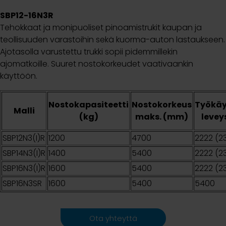
SBP12-16N3R
Tehokkaat ja monipuoliset pinoamistrukit kaupan ja
teollisuuden varastoihin sekä kuorma-auton lastaukseen.
Ajotasolla varustettu trukki sopii pidemmillekin
ajomatkoille. Suuret nostokorkeudet vaativaankin
käyttöön.
Nostokapasiteetti
Nostokorkeus
Työkä
Malli
(kg)
maks. (mm)
leve
SBP12N3(I)R
1200
4700
2222 (2
SBP14N3(I)R
1400
5400
2222 (2
SBP16N3(I)R
1600
5400
2222 (2
SBP16N3SR
1600
5400
5400
Ota yhteyttä