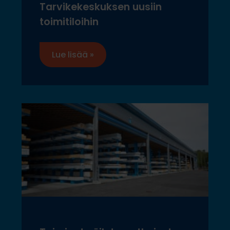
Tarvikekeskuksen uusiin
toimitiloihin
Lue lisää »