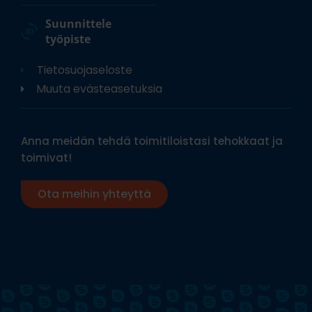
Suunnittele
työpiste
Tietosuojaseloste
Muuta evästeasetuksia
Anna meidän tehdä toimitiloistasi tehokkaat ja
toimivat!
Ota meihin yhteyttä