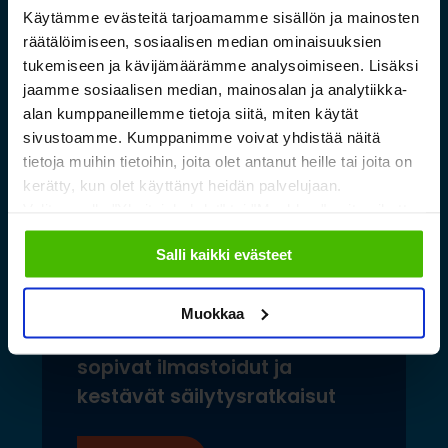
Käytämme evästeitä tarjoamamme sisällön ja mainosten
räätälöimiseen, sosiaalisen median ominaisuuksien
tukemiseen ja kävijämäärämme analysoimiseen. Lisäksi
jaamme sosiaalisen median, mainosalan ja analytiikka-
alan kumppaneillemme tietoja siitä, miten käytät
sivustoamme. Kumppanimme voivat yhdistää näitä
tietoja muihin tietoihin, joita olet antanut heille tai joita on
kerätty, kun olet käyttänyt heidän palvelujaan.
Valitsemalla "Yksityiskohdat" tai "Muokkaa" voit vaikuttaa
sallimiisi evästeisiin.
Salli kaikki evästeet
Saamelaismuseon ja
Muokkaa
luontokeskuksen esineistölle
sopivat ilmastoidut ja
kestävät säilytysratkaisut