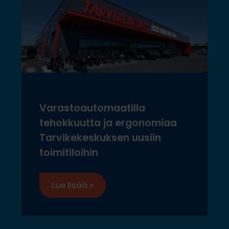
Varastoautomaatilla
tehokkuutta ja ergonomiaa
Tarvikekeskuksen uusiin
toimitiloihin
Lue lisää »