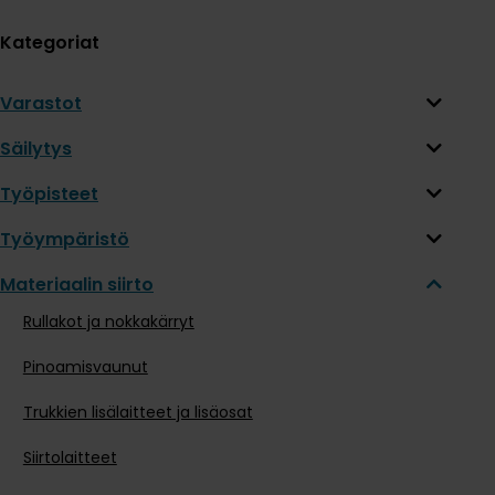
Kategoriat
Varastot
Säilytys
Työpisteet
Työympäristö
Materiaalin siirto
Rullakot ja nokkakärryt
Pinoamisvaunut
Trukkien lisälaitteet ja lisäosat
Siirtolaitteet