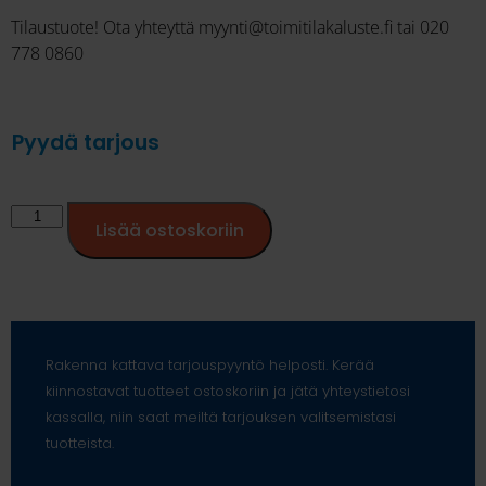
Tilaustuote! Ota yhteyttä myynti@toimitilakaluste.fi tai 020
778 0860
Pyydä tarjous
Lisää ostoskoriin
Rakenna kattava tarjouspyyntö helposti. Kerää
kiinnostavat tuotteet ostoskoriin ja jätä yhteystietosi
kassalla, niin saat meiltä tarjouksen valitsemistasi
tuotteista.