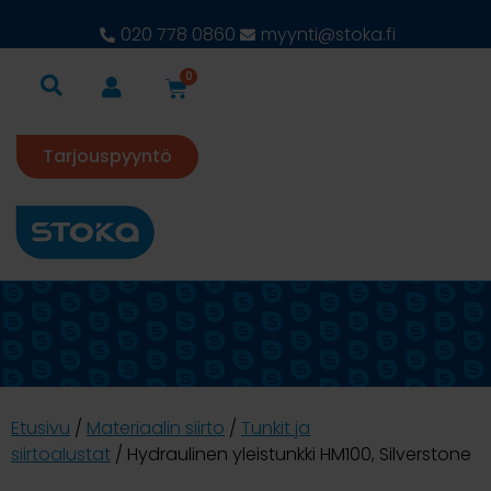
020 778 0860
myynti@stoka.fi
0
Tarjouspyyntö
Etusivu
/
Materiaalin siirto
/
Tunkit ja
siirtoalustat
/ Hydraulinen yleistunkki HM100, Silverstone