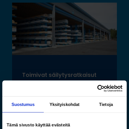
Toimivat säilytysratkaisut
pitkälle tavaralle Hartman
Raudan toiminnan
laajentuessa
Suostumus
Yksityiskohdat
Tietoja
Lue lisää »
Tämä sivusto käyttää evästeitä