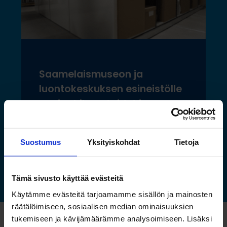
Saamelaismuseon ja
luontokeskuksen esineistölle
sopivat ilmastoidut ja
kestävät säilytysratkaisut
Suostumus
Yksityiskohdat
Tietoja
Lue lisää »
Tämä sivusto käyttää evästeitä
Käytämme evästeitä tarjoamamme sisällön ja mainosten
räätälöimiseen, sosiaalisen median ominaisuuksien
tukemiseen ja kävijämäärämme analysoimiseen. Lisäksi