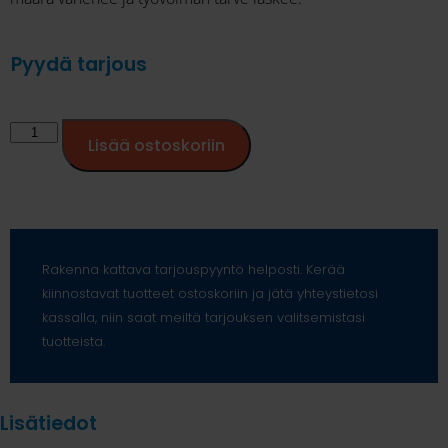
Pyydä tarjous
Lisää ostoskoriin
Rakenna kattava tarjouspyyntö helposti. Kerää
kiinnostavat tuotteet ostoskoriin ja jätä yhteystietosi
kassalla, niin saat meiltä tarjouksen valitsemistasi
tuotteista.
Lisätiedot