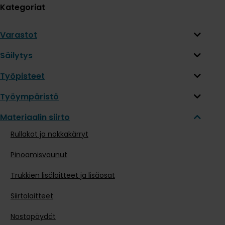
Kategoriat
Varastot
Säilytys
Työpisteet
Työympäristö
Materiaalin siirto
Rullakot ja nokkakärryt
Pinoamisvaunut
Trukkien lisälaitteet ja lisäosat
Siirtolaitteet
Nostopöydät