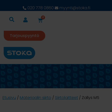
020 778 0860
myynti@stoka.fi
0
Tarjouspyyntö
Etusivu
/
Materiaalin siirto
/
Siirtolaitteet
/ Zallys M5