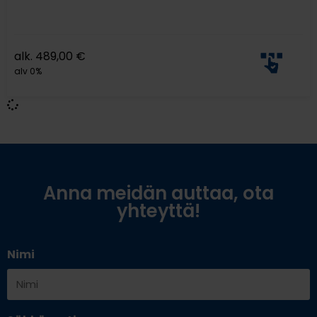
alk.
489,00
€
alv 0%
Anna meidän auttaa, ota
yhteyttä!
Nimi