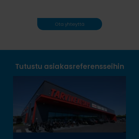
Ota yhteyttä
Tutustu asiakasreferensseihin