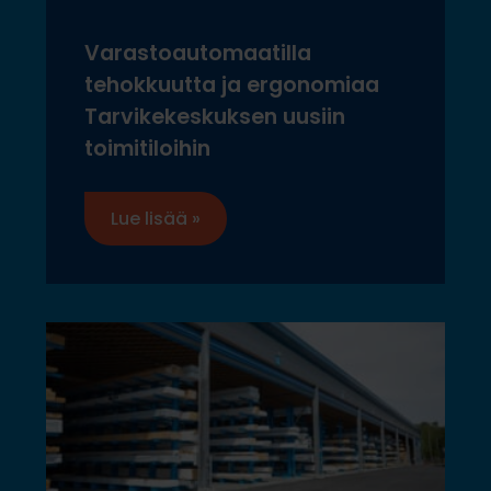
Varastoautomaatilla
tehokkuutta ja ergonomiaa
Tarvikekeskuksen uusiin
toimitiloihin
Lue lisää »