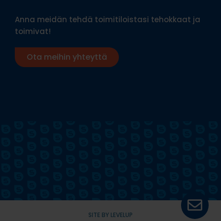
Anna meidän tehdä toimitiloistasi tehokkaat ja
toimivat!
Ota meihin yhteyttä
SITE BY LEVELUP