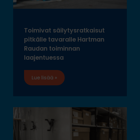
Toimivat säilytysratkaisut
pitkälle tavaralle Hartman
Raudan toiminnan
laajentuessa
Lue lisää »