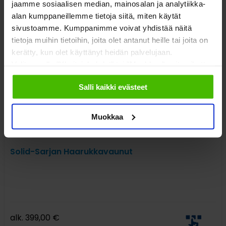
Katso myös nämä
jaamme sosiaalisen median, mainosalan ja analytiikka-
alan kumppaneillemme tietoja siitä, miten käytät
sivustoamme. Kumppanimme voivat yhdistää näitä
tietoja muihin tietoihin, joita olet antanut heille tai joita on
kerätty, kun olet käyttänyt heidän palvelujaan.
Valitsemalla "Yksityiskohdat" tai "Muokkaa" voit vaikuttaa
sallimiisi evästeisiin.
Salli kaikki evästeet
Muokkaa
Solid-Sarjan Haarukkavaunut
alk.
399,00
€