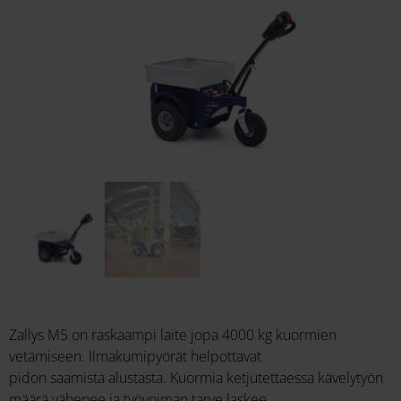
Zallys M5 on raskaampi laite jopa 4000 kg kuormien
vetämiseen. Ilmakumipyörät helpottavat
pidon saamista alustasta. Kuormia ketjutettaessa kävelytyön
määrä vähenee ja työvoiman tarve laskee.