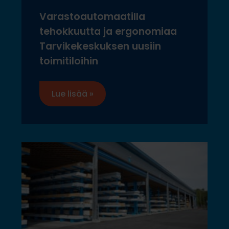
Varastoautomaatilla
tehokkuutta ja ergonomiaa
Tarvikekeskuksen uusiin
toimitiloihin
Lue lisää »