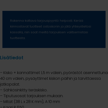
Rakenna kattava tarjouspyyntö helposti. Kerää
kiinnostavat tuotteet ostoskoriin ja jätä yhteystietosi
kassalla, niin saat meiltä tarjouksen valitsemistasi
tuotteista.
Lisätiedot
– Kisko + kannattimet 1,5 m välein, pyörästöt asennettuna
40 cm välein, pysäyttimet kiskon päihin ja tarvittaessa
jatkopalat.
– Sähkösinkitty teräskisko.
– Tiputusosat tarjouksen mukaan.
– Mitat (38 L x 28 K mm), A 10 mm
– Kaari R 650