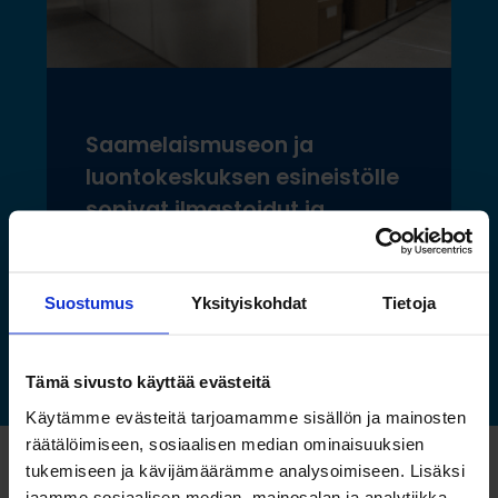
Saamelaismuseon ja
luontokeskuksen esineistölle
sopivat ilmastoidut ja
kestävät säilytysratkaisut
Suostumus
Yksityiskohdat
Tietoja
Lue lisää »
Tämä sivusto käyttää evästeitä
Käytämme evästeitä tarjoamamme sisällön ja mainosten
räätälöimiseen, sosiaalisen median ominaisuuksien
tukemiseen ja kävijämäärämme analysoimiseen. Lisäksi
Katso myös nämä
jaamme sosiaalisen median, mainosalan ja analytiikka-