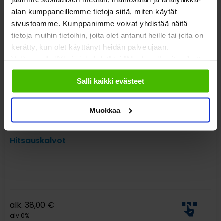
alan kumppaneillemme tietoja siitä, miten käytät
sivustoamme. Kumppanimme voivat yhdistää näitä
tietoja muihin tietoihin, joita olet antanut heille tai joita on
kerätty, kun olet käyttänyt heidän palvelujaan.
Valitsemalla "Yksityiskohdat" tai "Muokkaa" voit vaikuttaa
sallimiisi evästeisiin.
Salli kaikki evästeet
Muokkaa
Hitsauskalvot
alk.
38,00
€
alv 0%