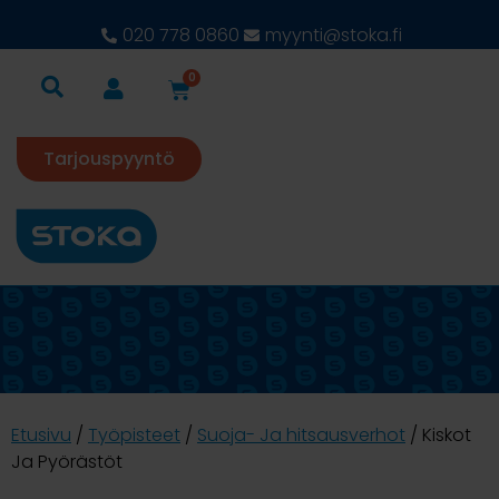
020 778 0860
myynti@stoka.fi
0
Tarjouspyyntö
Etusivu
/
Työpisteet
/
Suoja- Ja hitsausverhot
/ Kiskot
Ja Pyörästöt