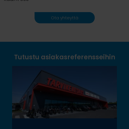
Ota yhteyttä
Tutustu asiakasreferensseihin