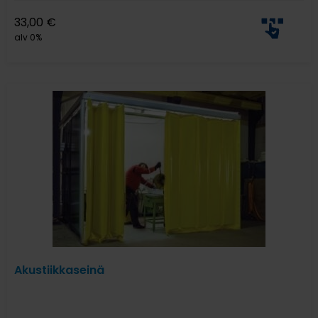
33,00
€
alv 0%
Akustiikkaseinä