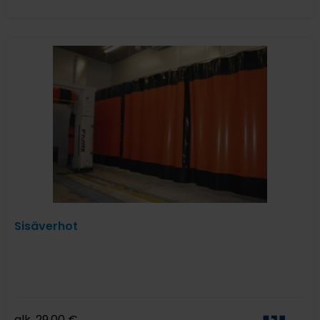
Sisäverhot
alk.
29,00
€