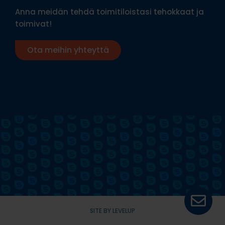
Anna meidän tehdä toimitiloistasi tehokkaat ja
toimivat!
Ota meihin yhteyttä
SITE BY LEVELUP