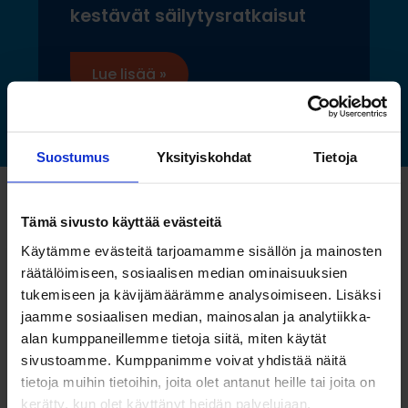
kestävät säilytysratkaisut
Lue lisää »
Suostumus
Yksityiskohdat
Tietoja
Katso myös nämä
Tämä sivusto käyttää evästeitä
Käytämme evästeitä tarjoamamme sisällön ja mainosten
räätälöimiseen, sosiaalisen median ominaisuuksien
tukemiseen ja kävijämäärämme analysoimiseen. Lisäksi
jaamme sosiaalisen median, mainosalan ja analytiikka-
alan kumppaneillemme tietoja siitä, miten käytät
sivustoamme. Kumppanimme voivat yhdistää näitä
tietoja muihin tietoihin, joita olet antanut heille tai joita on
kerätty, kun olet käyttänyt heidän palvelujaan.