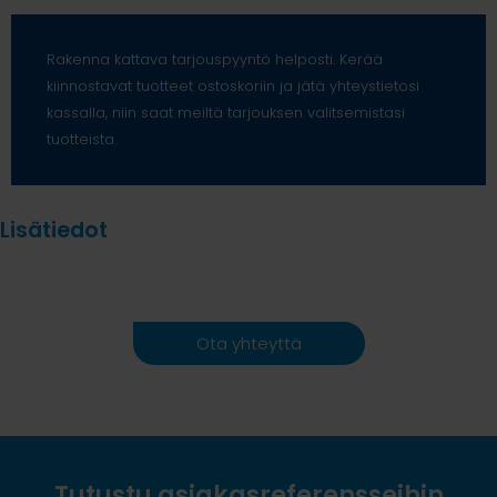
Rakenna kattava tarjouspyyntö helposti. Kerää
kiinnostavat tuotteet ostoskoriin ja jätä yhteystietosi
kassalla, niin saat meiltä tarjouksen valitsemistasi
tuotteista.
Lisätiedot
Ota yhteyttä
Tutustu asiakasreferensseihin