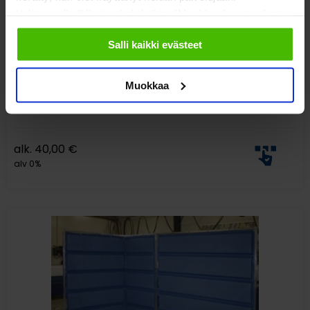
Valitsemalla "Yksityiskohdat" tai "Muokkaa" voit vaikuttaa
sallimiisi evästeisiin.
Salli kaikki evästeet
Siirettävät Välisermit
Muokkaa
alk.
40,00
€
alv 0%