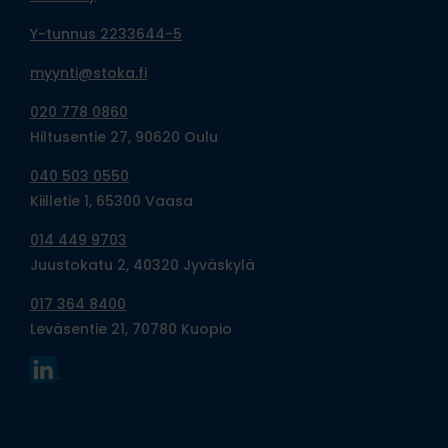
Y-tunnus 2233644-5
myynti@stoka.fi
020 778 0860
Hiltusentie 27, 90620 Oulu
040 503 0550
Kiilletie 1, 65300 Vaasa
014 449 9703
Juustokatu 2, 40320 Jyväskylä
017 364 8400
Leväsentie 21, 70780 Kuopio