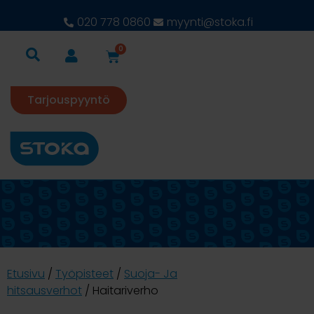
020 778 0860
myynti@stoka.fi
0
Tarjouspyyntö
Etusivu
/
Työpisteet
/
Suoja- Ja
hitsausverhot
/ Haitariverho