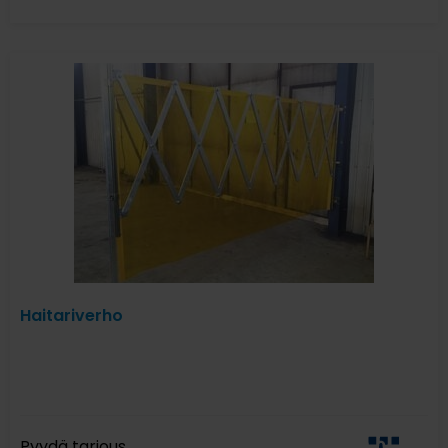
Haitariverho
Pyydä tarjous