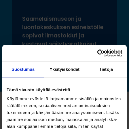
Saamelaismuseon ja
luontokeskuksen esineistölle
sopivat ilmastoidut ja
kestävät säilytysratkaisut
Lue lisää »
Suostumus
Yksityiskohdat
Tietoja
Tämä sivusto käyttää evästeitä
Käytämme evästeitä tarjoamamme sisällön ja mainosten
Katso myös nämä
räätälöimiseen, sosiaalisen median ominaisuuksien
tukemiseen ja kävijämäärämme analysoimiseen. Lisäksi
jaamme sosiaalisen median, mainosalan ja analytiikka-
alan kumppaneillemme tietoja siitä, miten käytät