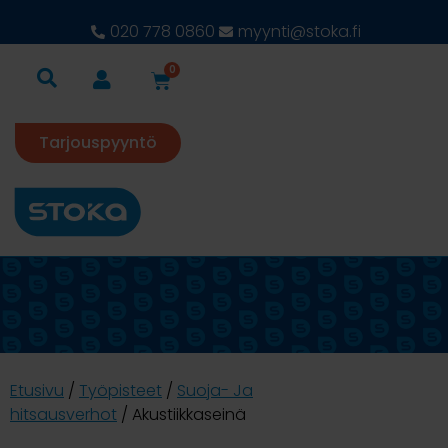
020 778 0860
myynti@stoka.fi
0
Tarjouspyyntö
Etusivu
/
Työpisteet
/
Suoja- Ja
hitsausverhot
/ Akustiikkaseinä