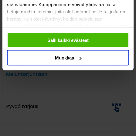
sivustoamme. Kumppanimme voivat yhdistää näitä
tietoja muihin tietoihin, joita olet antanut heille tai joita on
kerätty, kun olet käyttänyt heidän palvelujaan.
Valitsemalla "Yksityiskohdat" tai "Muokkaa" voit vaikuttaa
sallimiisi evästeisiin.
Salli kaikki evästeet
Muokkaa
Siirrettävä Cassette900 Seinäjärjestelmä
Meluntorjuntaan
Pyydä tarjous