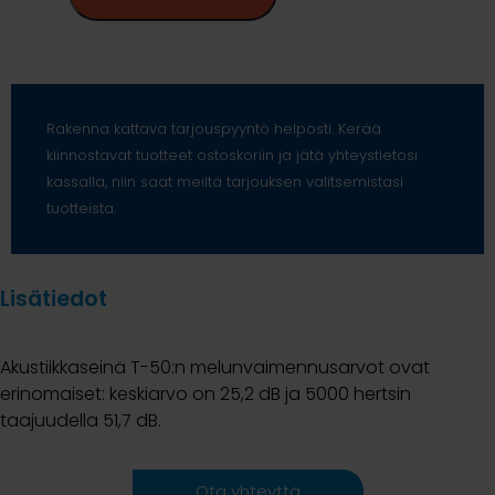
Rakenna kattava tarjouspyyntö helposti. Kerää
kiinnostavat tuotteet ostoskoriin ja jätä yhteystietosi
kassalla, niin saat meiltä tarjouksen valitsemistasi
tuotteista.
Lisätiedot
Akustiikkaseinä T-50:n melunvaimennusarvot ovat
erinomaiset: keskiarvo on 25,2 dB ja 5000 hertsin
taajuudella 51,7 dB.
Ota yhteyttä