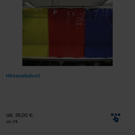
Hitsauskalvot
alk.
38,00
€
alv 0%