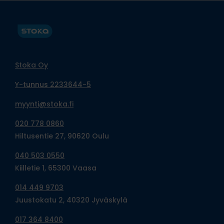
Stoka Oy
Y-tunnus 2233644-5
myynti@stoka.fi
020 778 0860
Hiltusentie 27, 90620 Oulu
040 503 0550
Kiilletie 1, 65300 Vaasa
014 449 9703
Juustokatu 2, 40320 Jyväskylä
017 364 8400