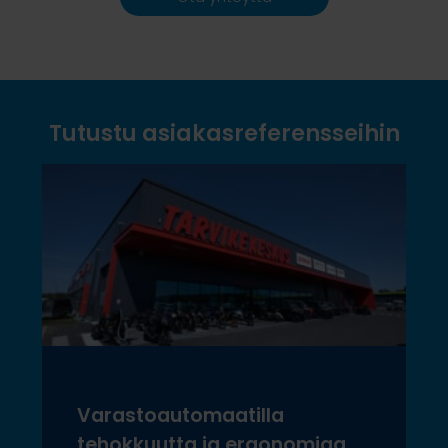
Tutustu asiakasreferensseihin
Varastoautomaatilla
tehokkuutta ja ergonomiaa