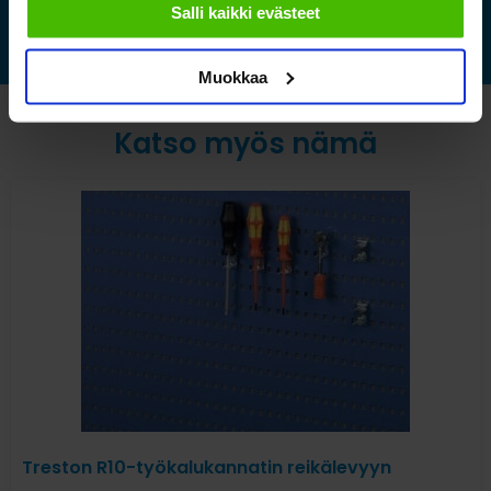
Salli kaikki evästeet
Muokkaa
Katso myös nämä
Treston R10-työkalukannatin reikälevyyn