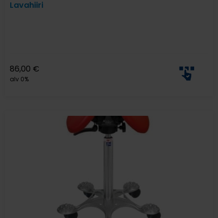
Lavahiiri
86,00
€
alv 0%