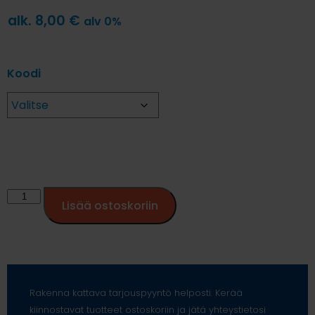
alk.
8,00
€
alv 0%
Koodi
Lisää ostoskoriin
Rakenna kattava tarjouspyyntö helposti. Kerää
kiinnostavat tuotteet ostoskoriin ja jätä yhteystietosi