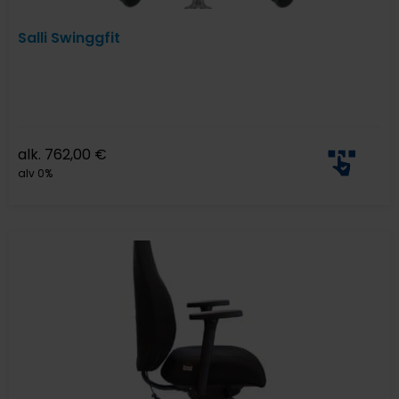
Salli Swinggfit
alk.
762,00
€
alv 0%