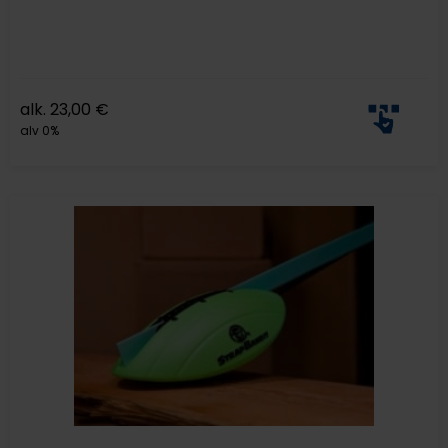
alk.
23,00
€
alv 0%