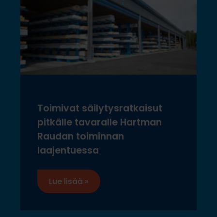
Toimivat säilytysratkaisut
pitkälle tavaralle Hartman
Raudan toiminnan
laajentuessa
Lue lisää »