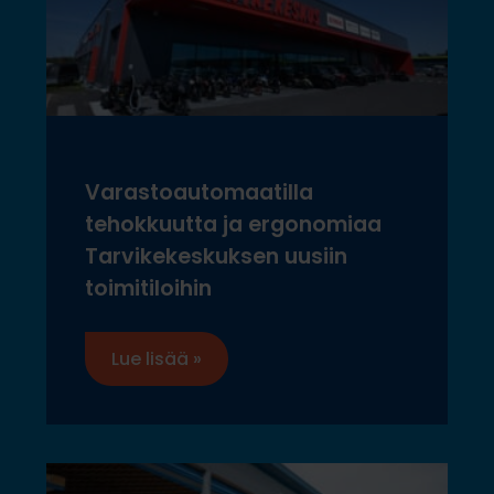
Varastoautomaatilla
tehokkuutta ja ergonomiaa
Tarvikekeskuksen uusiin
toimitiloihin
Lue lisää »