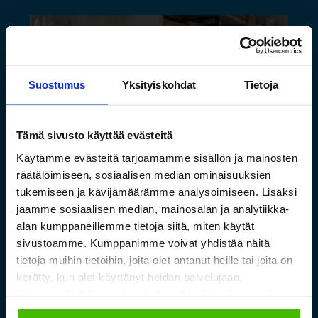
Suostumus
Yksityiskohdat
Tietoja
Tämä sivusto käyttää evästeitä
Käytämme evästeitä tarjoamamme sisällön ja mainosten
räätälöimiseen, sosiaalisen median ominaisuuksien
Saamelaismuseon ja
tukemiseen ja kävijämäärämme analysoimiseen. Lisäksi
jaamme sosiaalisen median, mainosalan ja analytiikka-
luontokeskuksen esineistölle
alan kumppaneillemme tietoja siitä, miten käytät
sopivat ilmastoidut ja
sivustoamme. Kumppanimme voivat yhdistää näitä
kestävät säilytysratkaisut
tietoja muihin tietoihin, joita olet antanut heille tai joita on
kerätty, kun olet käyttänyt heidän palvelujaan.
Valitsemalla "Yksityiskohdat" tai "Muokkaa" voit vaikuttaa
Lue lisää »
sallimiisi evästeisiin.