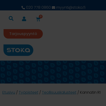
020 778 0860
myynti@stoka.fi
0
Tarjouspyyntö
Etusivu
/
Työpisteet
/
Teollisuuskalusteet
/ Kannatin R1