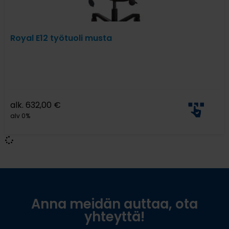
Royal E12 työtuoli musta
alk.
632,00
€
alv 0%
Anna meidän auttaa, ota
yhteyttä!