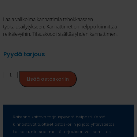
Laaja valikoima kannattimia tehokkaaseen
työkalusäilytykseen. Kannattimet on helppo kiinnittää
reikälevyihin. Tilauskoodi sisältää yhden kannattimen.
Pyydä tarjous
Lisää ostoskoriin
Rakenna kattava tarjouspyyntö helposti. Kerää
kiinnostavat tuotteet ostoskoriin ja jätä yhteystietosi
kassalla, niin saat meiltä tarjouksen valitsemistasi