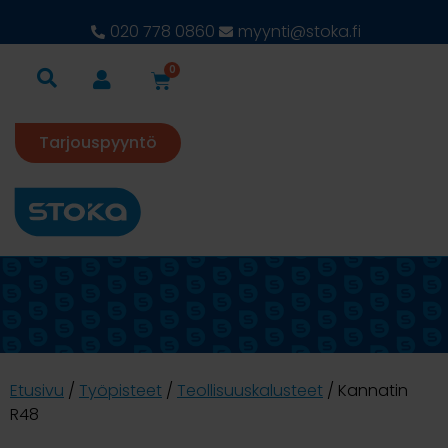
020 778 0860
myynti@stoka.fi
0
Tarjouspyyntö
Etusivu
/
Työpisteet
/
Teollisuuskalusteet
/ Kannatin
R48