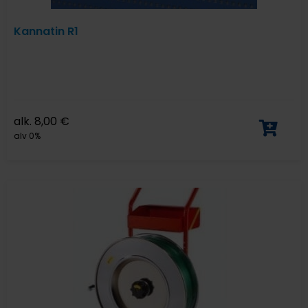
Kannatin R1
alk.
8,00
€
alv 0%