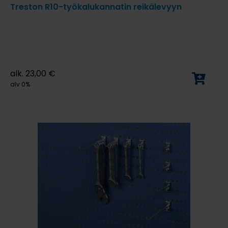
Treston R10-työkalukannatin reikälevyyn
alk.
23,00
€
alv 0%