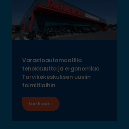
Varastoautomaatilla
tehokkuutta ja ergonomiaa
Tarvikekeskuksen uusiin
toimitiloihin
Lue lisää »