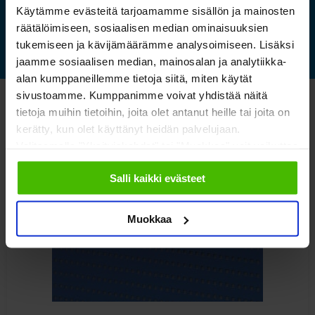
Lue lisää »
Käytämme evästeitä tarjoamamme sisällön ja mainosten
räätälöimiseen, sosiaalisen median ominaisuuksien
tukemiseen ja kävijämäärämme analysoimiseen. Lisäksi
jaamme sosiaalisen median, mainosalan ja analytiikka-
alan kumppaneillemme tietoja siitä, miten käytät
sivustoamme. Kumppanimme voivat yhdistää näitä
Katso myös nämä
tietoja muihin tietoihin, joita olet antanut heille tai joita on
kerätty, kun olet käyttänyt heidän palvelujaan.
Valitsemalla "Yksityiskohdat" tai "Muokkaa" voit vaikuttaa
sallimiisi evästeisiin.
Salli kaikki evästeet
Muokkaa