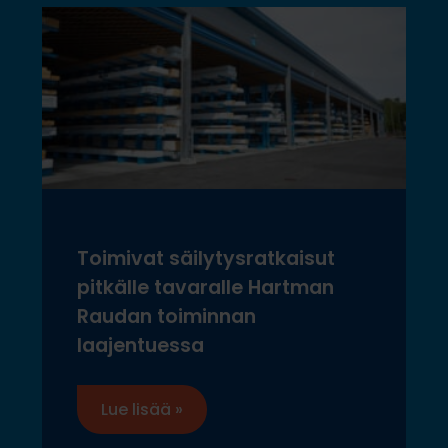
Toimivat säilytysratkaisut
pitkälle tavaralle Hartman
Raudan toiminnan
laajentuessa
Lue lisää »