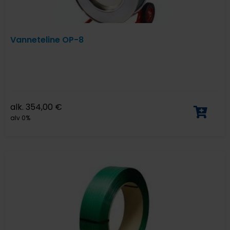
Vanneteline OP-8
alk.
354,00
€
alv 0%