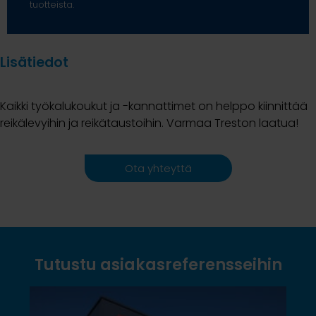
tuotteista.
Lisätiedot
Kaikki työkalukoukut ja -kannattimet on helppo kiinnittää
reikälevyihin ja reikätaustoihin. Varmaa Treston laatua!
Ota yhteyttä
Tutustu asiakasreferensseihin