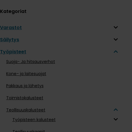
Kategoriat
Varastot
Säilytys
Työpisteet
Suoja- Ja hitsausverhot
Kone- ja laitesuojat
Pakkaus ja lähetys
Toimistokalusteet
Teollisuuskalusteet
Työpisteen kalusteet
Teollisuuskaapit