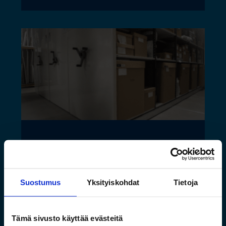
Saamelaismuseon ja
luontokeskuksen esineistölle
Suostumus
Yksityiskohdat
Tietoja
sopivat ilmastoidut ja
kestävät säilytysratkaisut
Tämä sivusto käyttää evästeitä