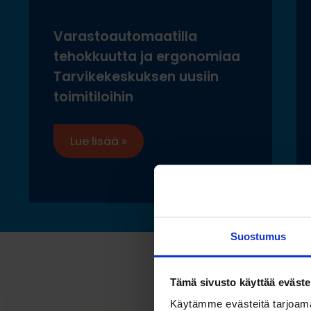
Varastoautomaatilla
tehokkuutta ja ergonomiaa
Tarvikekeskuksen uusiin
toimitiloihin
Lue lisää »
Suostumus
Tämä sivusto käyttää eväste
Käytämme evästeitä tarjoama