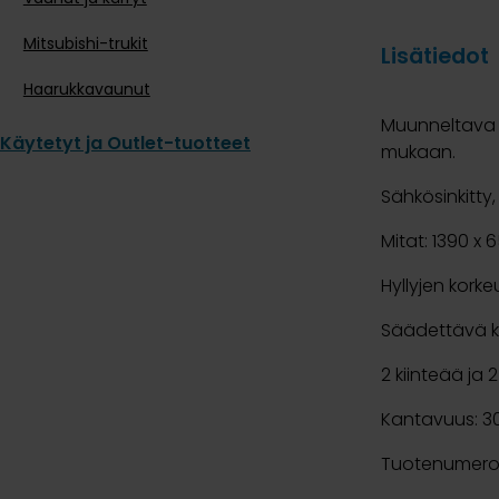
Mitsubishi-trukit
Lisätiedot
Haarukkavaunut
Muunneltava h
Käytetyt ja Outlet-tuotteet
mukaan.
Sähkösinkitty,
Mitat: 1390 x 
Hyllyjen kork
Säädettävä 
2 kiinteää ja
Kantavuus: 3
Tuotenumero