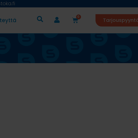
oka.fi
0
teyttä
Tarjouspyynt
g