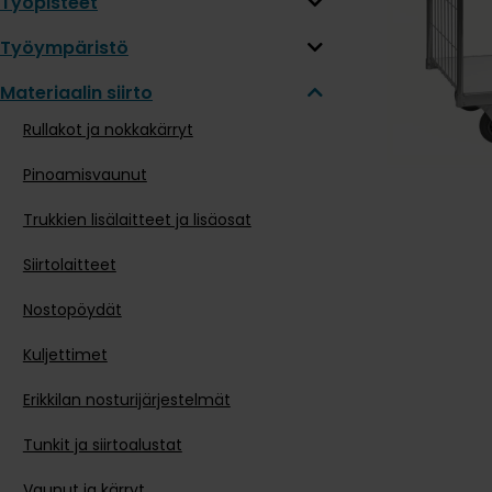
Työpisteet
Työympäristö
Materiaalin siirto
Rullakot ja nokkakärryt
Pinoamisvaunut
Trukkien lisälaitteet ja lisäosat
Siirtolaitteet
Nostopöydät
Kuljettimet
Erikkilan nosturijärjestelmät
Tunkit ja siirtoalustat
Vaunut ja kärryt