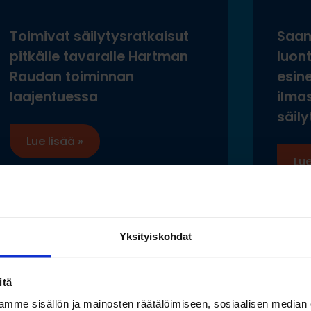
Toimivat säilytysratkaisut
Saam
pitkälle tavaralle Hartman
luon
Raudan toiminnan
esine
laajentuessa
ilma
säily
Lue lisää »
Lue
Yksityiskohdat
Katso myös nämä
itä
mme sisällön ja mainosten räätälöimiseen, sosiaalisen median