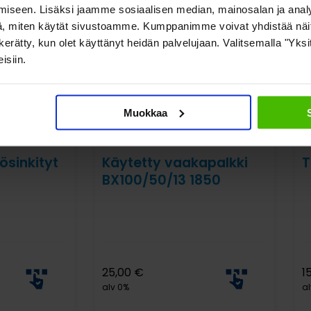
iseen. Lisäksi jaamme sosiaalisen median, mainosalan ja analy
, miten käytät sivustoamme. Kumppanimme voivat yhdistää näitä t
on kerätty, kun olet käyttänyt heidän palvelujaan. Valitsemalla "Yk
isiin.
Muokkaa
ösinkityt
Käytetty vaakapalkki
T
BX100/50/13 1850
25,00
€
1
alv 0%
al