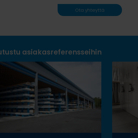
Ota yhteyttä
utustu asiakasreferensseihin