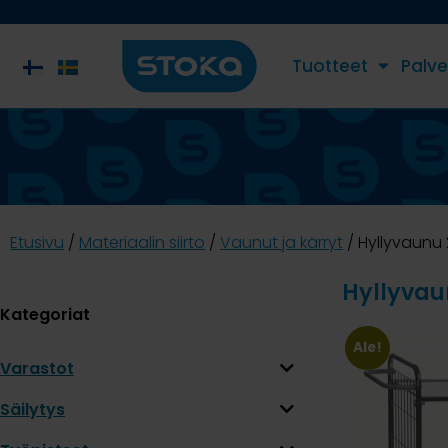
Tuotteet
Palve
Etusivu
/
Materiaalin siirto
/
Vaunut ja kärryt
/ Hyllyvaunu 
Hyllyvau
Kategoriat
Ale!
Varastot
Säilytys