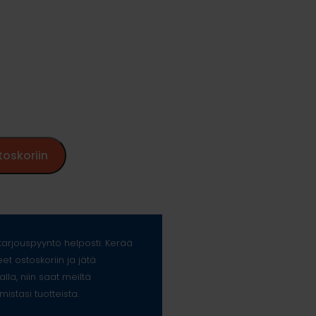
toskoriin
arjouspyyntö helposti. Kerää
eet ostoskoriin ja jätä
alla, niin saat meiltä
mistasi tuotteista.