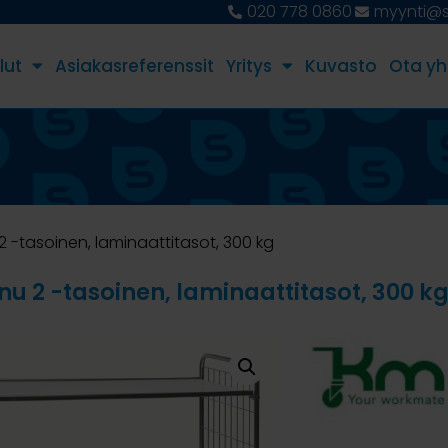
020 778 0860
myynti@st
lut
Asiakasreferenssit
Yritys
Kuvasto
Ota yh
2 -tasoinen, laminaattitasot, 300 kg
nu 2 -tasoinen, laminaattitasot, 300 k