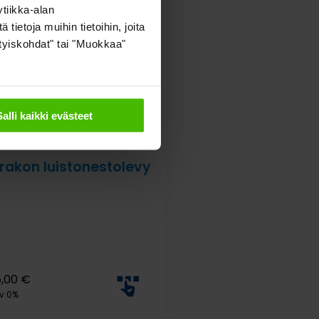
tiikka-alan
ietoja muihin tietoihin, joita
sityiskohdat" tai "Muokkaa"
Salli kaikki evästeet
rakon luistonestolevy
5,00
€
v 0%