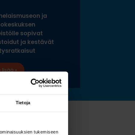
elaismuseon ja
tokeskuksen
istölle sopivat
stoidut ja kestävät
tysratkaisut
 lisää »
Tietoja
 ominaisuuksien tukemiseen