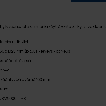
yllyvaunu, jolla on monia käyttökohteita. Hyllyt voidaan a
 laminaattihyllyt
650 x 1025 mm (pituus x leveys x korkeus)
eus säädettävissä.
kahva
 2 kääntyvää pyörää 160 mm
00 kg
: KM9000-2MB