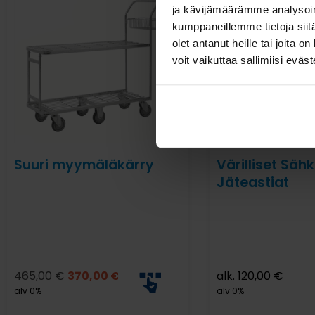
ja kävijämäärämme analysoim
kumppaneillemme tietoja siitä
olet antanut heille tai joita 
voit vaikuttaa sallimiisi eväste
Suuri myymäläkärry
Värilliset Sähk
Jäteastiat
465,00
€
370,00
€
alk.
120,00
€
alv 0%
alv 0%