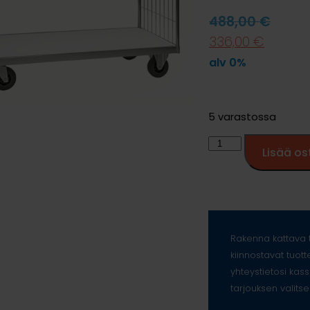
488,00
€
336,00
€
alv 0%
5 varastossa
Lisää os
Rakenna kattava t
kiinnostavat tuott
yhteystietosi kass
tarjouksen valitse