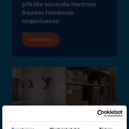
pitkälle tavaralle Hartman
Raudan toiminnan
laajentuessa
Lue lisää »