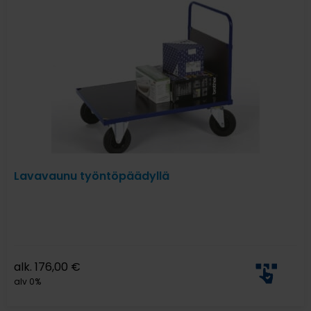
Lavavaunu työntöpäädyllä
alk.
176,00
€
alv 0%