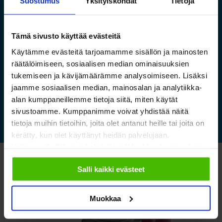
Suostumus
Yksityiskohdat
Tietoja
Saamelaismuseon ja
luontokeskuksen esineistölle
Tämä sivusto käyttää evästeitä
sopivat ilmastoidut ja
Käytämme evästeitä tarjoamamme sisällön ja mainosten
kestävät säilytysratkaisut
räätälöimiseen, sosiaalisen median ominaisuuksien
tukemiseen ja kävijämäärämme analysoimiseen. Lisäksi
jaamme sosiaalisen median, mainosalan ja analytiikka-
Lue lisää »
alan kumppaneillemme tietoja siitä, miten käytät
sivustoamme. Kumppanimme voivat yhdistää näitä
tietoja muihin tietoihin, joita olet antanut heille tai joita on
kerätty, kun olet käyttänyt heidän palvelujaan.
Valitsemalla "Yksityiskohdat" tai "Muokkaa" voit vaikuttaa
sallimiisi evästeisiin.
Katso myös nämä
Salli kaikki evästeet
Muokkaa