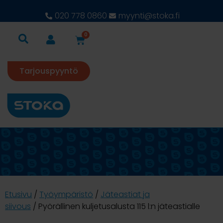
020 778 0860
myynti@stoka.fi
0
Tarjouspyyntö
Etusivu
/
Työympäristö
/
Jäteastiat ja
siivous
/ Pyörällinen kuljetusalusta 115 l:n jäteastialle