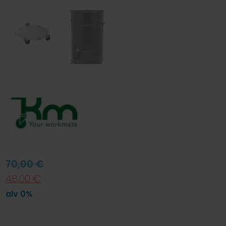
70,00
€
48,00
€
alv 0%