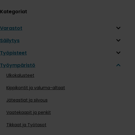
Kategoriat
Varastot
Säilytys
Työpisteet
Työympäristö
Ulkokalusteet
Kippikontit ja valuma-altaat
Jäteastiat ja siivous
Vaatekaapit ja penkit
Tikkaat ja Työtasot