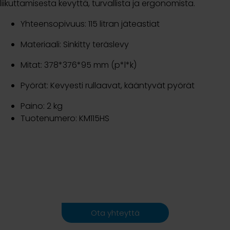
liikuttamisesta kevyttä, turvallista ja ergonomista.
Yhteensopivuus: 115 litran jäteastiat
Materiaali: Sinkitty teräslevy
Mitat: 378*376*95 mm (p*l*k)
Pyörät: Kevyesti rullaavat, kääntyvät pyörät
Paino: 2 kg
Tuotenumero: KM115HS
Ota yhteyttä