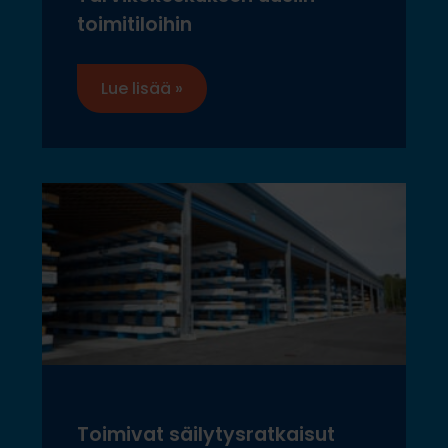
toimitiloihin
Lue lisää »
Toimivat säilytysratkaisut