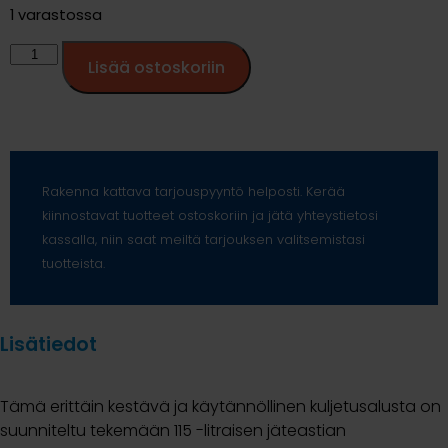
1 varastossa
Lisää ostoskoriin
Rakenna kattava tarjouspyyntö helposti. Kerää
kiinnostavat tuotteet ostoskoriin ja jätä yhteystietosi
kassalla, niin saat meiltä tarjouksen valitsemistasi
tuotteista.
Lisätiedot
Tämä erittäin kestävä ja käytännöllinen kuljetusalusta on
suunniteltu tekemään 115 -litraisen jäteastian