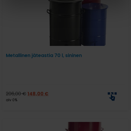
Metallinen jäteastia 70 l, sininen
206,00
€
148,00
€
alv 0%