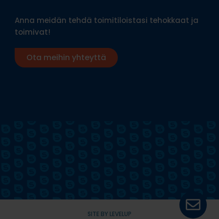
Anna meidän tehdä toimitiloistasi tehokkaat ja
toimivat!
Ota meihin yhteyttä
SITE BY LEVELUP