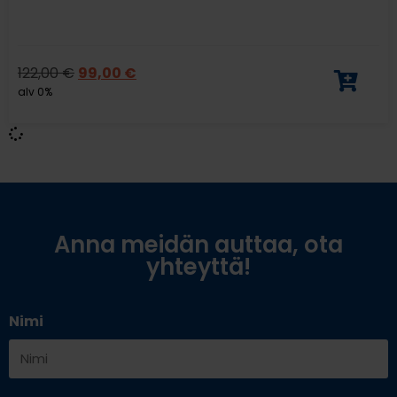
122,00
€
99,00
€
alv 0%
Anna meidän auttaa, ota
yhteyttä!
Nimi