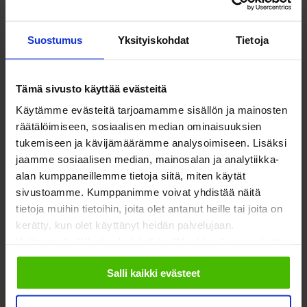
Katso myös nämä
Suostumus
Yksityiskohdat
Tietoja
Tämä sivusto käyttää evästeitä
Käytämme evästeitä tarjoamamme sisällön ja mainosten
räätälöimiseen, sosiaalisen median ominaisuuksien
tukemiseen ja kävijämäärämme analysoimiseen. Lisäksi
jaamme sosiaalisen median, mainosalan ja analytiikka-
alan kumppaneillemme tietoja siitä, miten käytät
sivustoamme. Kumppanimme voivat yhdistää näitä
Pyörällinen kuljetusalusta 70 l:n jäteastialle
tietoja muihin tietoihin, joita olet antanut heille tai joita on
kerätty, kun olet käyttänyt heidän palvelujaan.
Valitsemalla "Yksityiskohdat" tai "Muokkaa" voit vaikuttaa
sallimiisi evästeisiin.
Salli kaikki evästeet
65,00
€
45,00
€