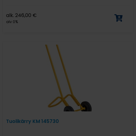
alk.
246,00
€
alv 0%
Tuolikärry KM 145730