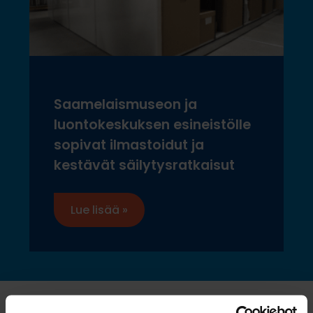
Saamelaismuseon ja
luontokeskuksen esineistölle
sopivat ilmastoidut ja
kestävät säilytysratkaisut
Lue lisää »