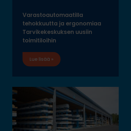
Varastoautomaatilla
tehokkuutta ja ergonomiaa
Tarvikekeskuksen uusiin
toimitiloihin
Lue lisää »