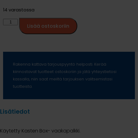
14 varastossa
Lisää ostoskoriin
Rakenna kattava tarjouspyyntö helposti. Kerää
kiinnostavat tuotteet ostoskoriin ja jätä yhteystietosi
kassalla, niin saat meiltä tarjouksen valitsemistasi
tuotteista.
Lisätiedot
Käytetty Kasten Box- vaakapalkki.