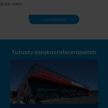
2x Eur -lava
Ota yhteyttä
Tutustu asiakasreferensseihin