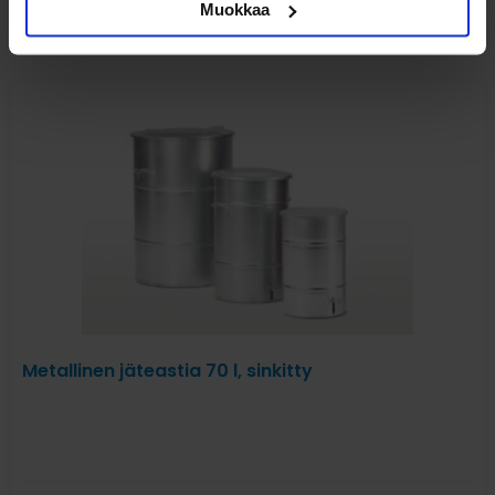
alv 0%
Muokkaa
Metallinen jäteastia 70 l, sinkitty