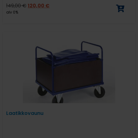
149,00
€
120,00
€
alv 0%
Laatikkovaunu