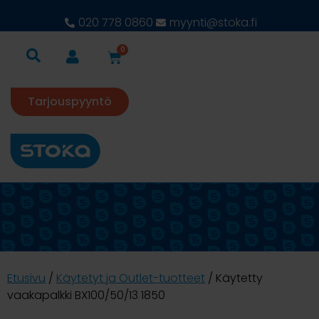
020 778 0860
myynti@stoka.fi
0
Tarjouspyyntö
Etusivu
/
Käytetyt ja Outlet-tuotteet
/ Käytetty
vaakapalkki BX100/50/13 1850