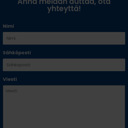
Anna meidän auttaa, ota
yhteyttä!
Nimi
Sähköposti
Viesti