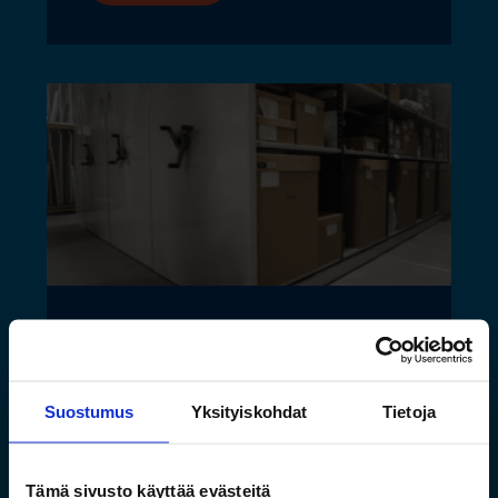
Saamelaismuseon ja
luontokeskuksen esineistölle
Suostumus
Yksityiskohdat
Tietoja
sopivat ilmastoidut ja
kestävät säilytysratkaisut
Tämä sivusto käyttää evästeitä