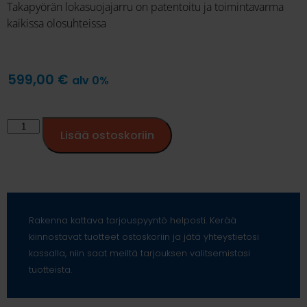
Takapyörän lokasuojajarru on patentoitu ja toimintavarma
kaikissa olosuhteissa
599,00
€
alv 0%
Lisää ostoskoriin
Rakenna kattava tarjouspyyntö helposti. Kerää
kiinnostavat tuotteet ostoskoriin ja jätä yhteystietosi
kassalla, niin saat meiltä tarjouksen valitsemistasi
tuotteista.