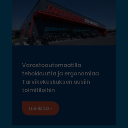
Varastoautomaatilla
tehokkuutta ja ergonomiaa
Tarvikekeskuksen uusiin
toimitiloihin
Lue lisää »