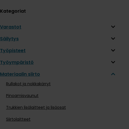
Kategoriat
Varastot
Säilytys
Työpisteet
Työympäristö
Materiaalin siirto
Rullakot ja nokkakärryt
Pinoamisvaunut
Trukkien lisälaitteet ja lisäosat
Siirtolaitteet