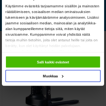
Käytämme evästeitä tarjoamamme sisällön ja mainosten
Lue lisää »
räätälöimiseen, sosiaalisen median ominaisuuksien
tukemiseen ja kävijämäärämme analysoimiseen. Lisäksi
jaamme sosiaalisen median, mainosalan ja analytiikka-
alan kumppaneillemme tietoja siitä, miten käytät
sivustoamme. Kumppanimme voivat yhdistää näitä
tietoja muihin tietoihin, joita olet antanut heille tai joita on
Katso myös nämä
kerätty, kun olet käyttänyt heidän palvelujaan.
Valitsemalla "Yksityiskohdat" tai "Muokkaa" voit vaikuttaa
sallimiisi evästeisiin.
Salli kaikki evästeet
Muokkaa