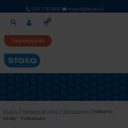
020 778 0860
myynti@stoka.fi
0
Tarjouspyyntö
Etusivu
/
Materiaalin siirto
/
Siirtolaitteet
/ Helkama
Strolly – Potkulauta