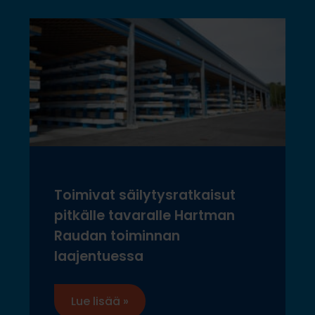
Toimivat säilytysratkaisut
pitkälle tavaralle Hartman
Raudan toiminnan
laajentuessa
Lue lisää »