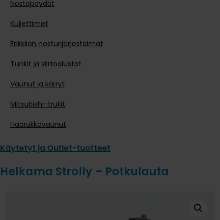
Nostopöydät
Kuljettimet
Erikkilan nosturijärjestelmät
Tunkit ja siirtoalustat
Vaunut ja kärryt
Mitsubishi-trukit
Haarukkavaunut
Käytetyt ja Outlet-tuotteet
Helkama Strolly – Potkulauta