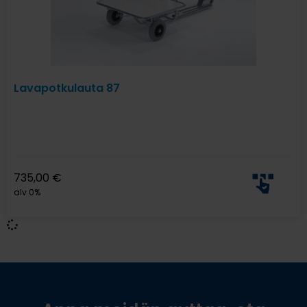
Lavapotkulauta 87
735,00
€
alv 0%