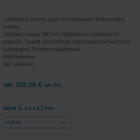
Lukittavat Economy-sarjan toimistokaapit. Mukana kaksi
avainta.
Hyllytason syvyys 380 mm, hyllykorkeus mitoitettu A4-
mapeille. Taustat viimeisteltyjä, joten kaapit toimivat myös
tilanjakajina. Pohjalevyssäsäätöjalat.
Metallivetimet.
Väri valkoinen.
alk.
225,00
€
alv 0%
Mitat (L x S x K) mm