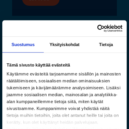
Suostumus
Yksityiskohdat
Tietoja
Tämä sivusto käyttää evästeitä
Käytämme evästeitä tarjoamamme sisällön ja mainosten
räätälöimiseen, sosiaalisen median ominaisuuksien
tukemiseen ja kävijämäärämme analysoimiseen. Lisäksi
jaamme sosiaalisen median, mainosalan ja analytiikka-
Saamelaismuseon ja
alan kumppaneillemme tietoja siitä, miten käytät
luontokeskuksen esineistölle
sivustoamme. Kumppanimme voivat yhdistää näitä
sopivat ilmastoidut ja
tietoja muihin tietoihin, joita olet antanut heille tai joita on
kestävät säilytysratkaisut
kerätty, kun olet käyttänyt heidän palvelujaan.