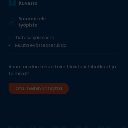
Kuvasto
Suunnittele
työpiste
Tietosuojaseloste
Muuta evästeasetuksia
Anna meidän tehdä toimitiloistasi tehokkaat ja
toimivat!
Ota meihin yhteyttä