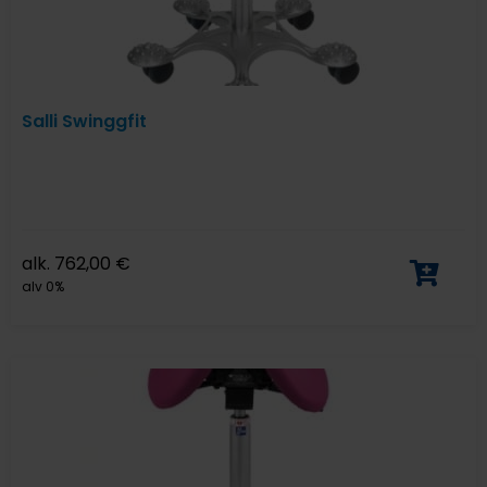
Salli Swinggfit
alk.
762,00
€
alv 0%