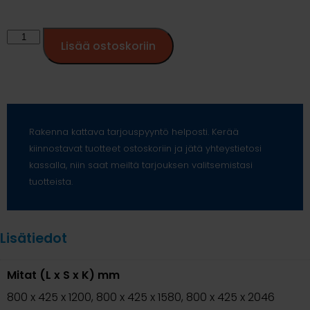
Lisää ostoskoriin
Rakenna kattava tarjouspyyntö helposti. Kerää
kiinnostavat tuotteet ostoskoriin ja jätä yhteystietosi
kassalla, niin saat meiltä tarjouksen valitsemistasi
tuotteista.
Lisätiedot
Mitat (L x S x K) mm
800 x 425 x 1200, 800 x 425 x 1580, 800 x 425 x 2046