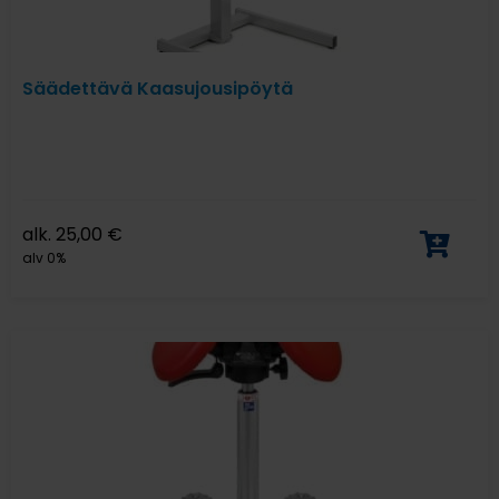
Säädettävä Kaasujousipöytä
alk.
25,00
€
alv 0%