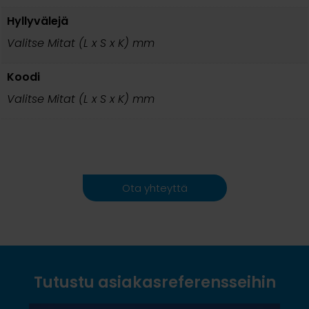
Hyllyvälejä
Valitse Mitat (L x S x K) mm
Koodi
Valitse Mitat (L x S x K) mm
Ota yhteyttä
Tutustu asiakasreferensseihin