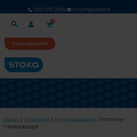
020 778 0860
myynti@stoka.fi
0
Tarjouspyyntö
Etusivu
/
Työpisteet
/
Toimistokalusteet
/ Economy-
Toimistokaapit