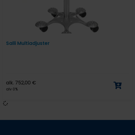
Salli Multiadjuster
alk.
752,00
€
alv 0%