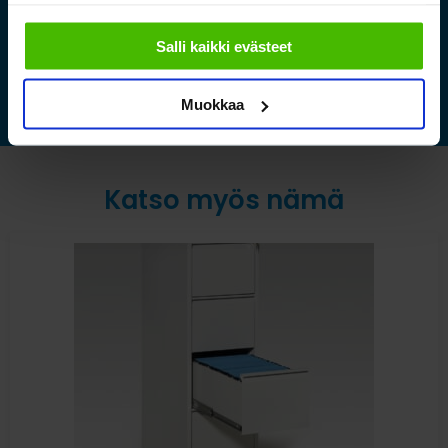
Valitsemalla "Yksityiskohdat" tai "Muokkaa" voit vaikuttaa
sallimiisi evästeisiin.
Lue lisää »
Salli kaikki evästeet
Muokkaa
Katso myös nämä