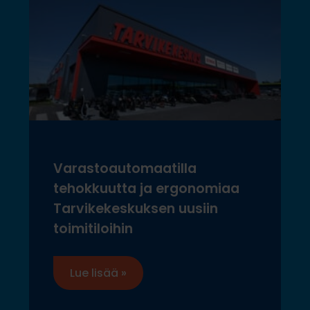
Varastoautomaatilla
tehokkuutta ja ergonomiaa
Tarvikekeskuksen uusiin
toimitiloihin
Lue lisää »