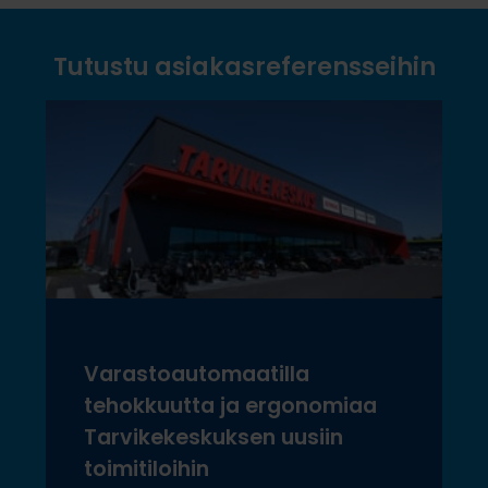
Tutustu asiakasreferensseihin
Varastoautomaatilla
tehokkuutta ja ergonomiaa
Tarvikekeskuksen uusiin
toimitiloihin