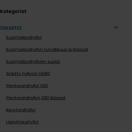
Kategoriat
Varastot
Kuormalavahyllyt
Kuormalavahyllyn turvallisuus ja lisäosat
Kuormalavahyllyjen suojat
Sinkitty hyllystö Hi280
Pientavarahyllyt S90
Pientavarahyllyn S90 lisäosat
Kevytorsihyllyt
Läpivirtaushyllyt