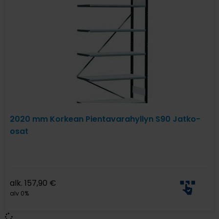
2020 mm Korkean Pientavarahyllyn S90 Jatko-
osat
alk.
157,90
€
alv 0%