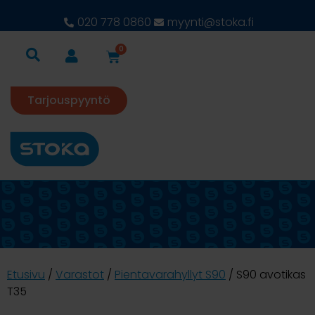
020 778 0860
myynti@stoka.fi
0
Tarjouspyyntö
Etusivu
/
Varastot
/
Pientavarahyllyt S90
/ S90 avotikas
T35