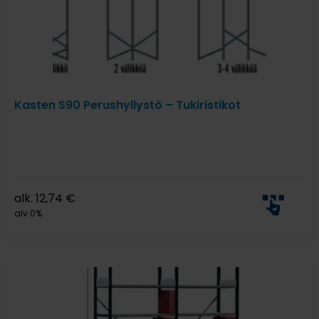
Kasten S90 Perushyllystö – Tukiristikot
alk.
12,74
€
alv 0%