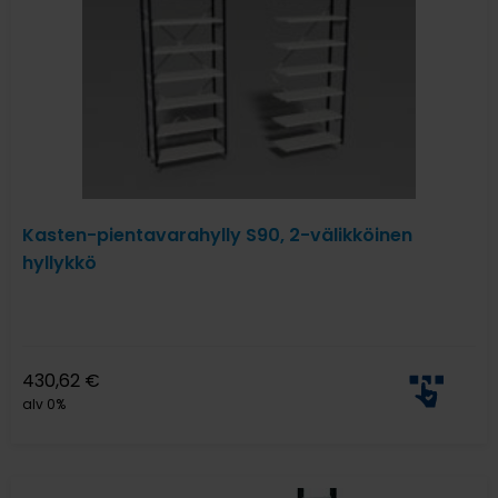
Kasten-pientavarahylly S90, 2-välikköinen
hyllykkö
430,62
€
alv 0%