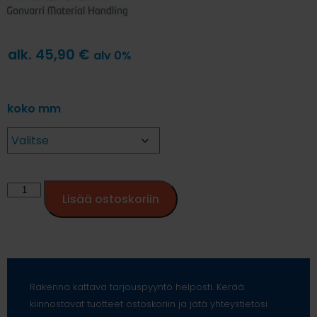
alk.
45,90
€
alv 0%
koko mm
Lisää ostoskoriin
Rakenna kattava tarjouspyyntö helposti. Kerää
kiinnostavat tuotteet ostoskoriin ja jätä yhteystietosi