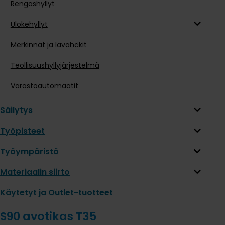
Rengashyllyt
Ulokehyllyt
Merkinnät ja lavahäkit
Teollisuushyllyjärjestelmä
Varastoautomaatit
Säilytys
Työpisteet
Työympäristö
Materiaalin siirto
Käytetyt ja Outlet-tuotteet
S90 avotikas T35