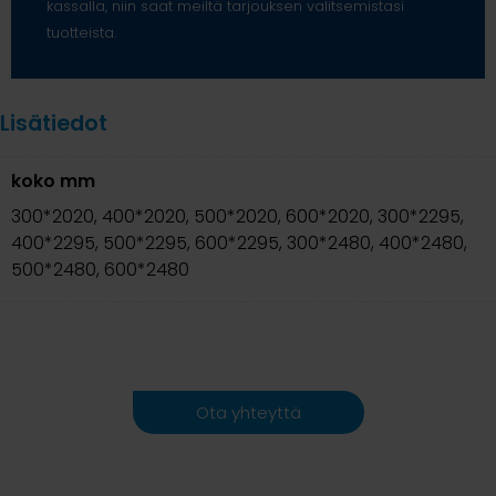
kassalla, niin saat meiltä tarjouksen valitsemistasi
tuotteista.
Lisätiedot
koko mm
300*2020, 400*2020, 500*2020, 600*2020, 300*2295,
400*2295, 500*2295, 600*2295, 300*2480, 400*2480,
500*2480, 600*2480
Ota yhteyttä