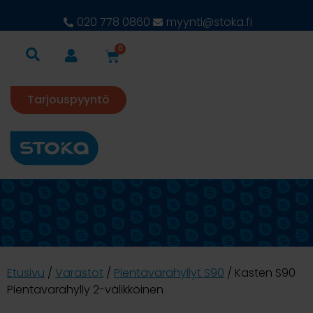
020 778 0860
myynti@stoka.fi
0
Tarjouspyyntö
Etusivu
/
Varastot
/
Pientavarahyllyt S90
/ Kasten S90
Pientavarahylly 2-välikköinen