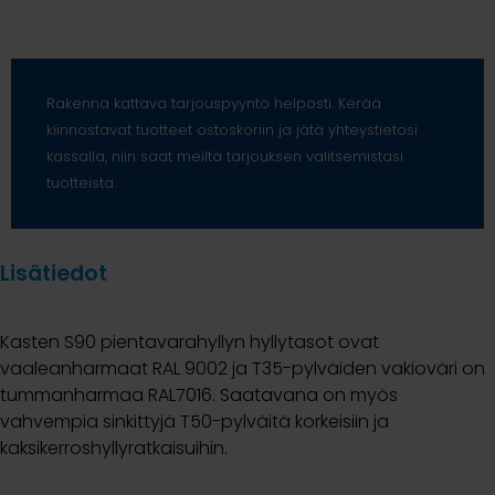
Rakenna kattava tarjouspyyntö helposti. Kerää
kiinnostavat tuotteet ostoskoriin ja jätä yhteystietosi
kassalla, niin saat meiltä tarjouksen valitsemistasi
tuotteista.
Lisätiedot
Kasten S90 pientavarahyllyn hyllytasot ovat
vaaleanharmaat RAL 9002 ja T35-pylväiden vakioväri on
tummanharmaa RAL7016. Saatavana on myös
vahvempia sinkittyjä T50-pylväitä korkeisiin ja
kaksikerroshyllyratkaisuihin.