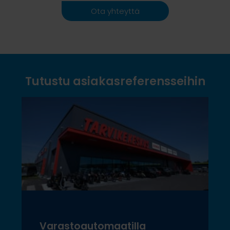
Ota yhteyttä
Tutustu asiakasreferensseihin
Varastoautomaatilla