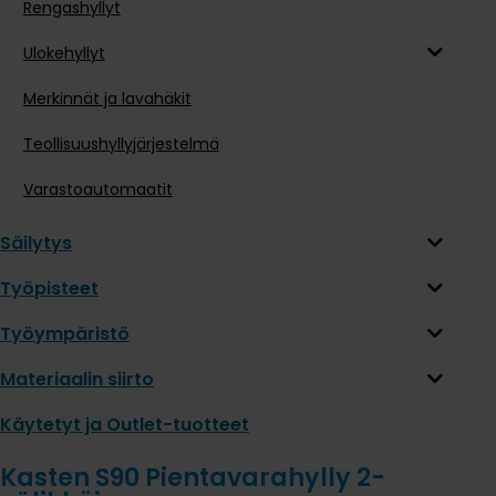
Rengashyllyt
Ulokehyllyt
Merkinnät ja lavahäkit
Teollisuushyllyjärjestelmä
Varastoautomaatit
Säilytys
Työpisteet
Työympäristö
Materiaalin siirto
Käytetyt ja Outlet-tuotteet
Kasten S90 Pientavarahylly 2-