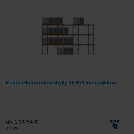
Kasten-kuormalavahylly 36 EUR lavapaikkaa
alk.
2 391,64
€
alv 0%