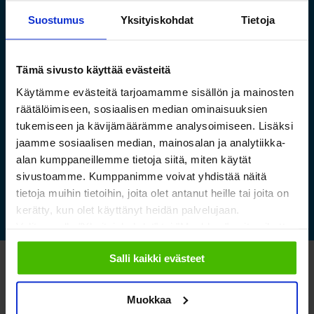
Suostumus
Yksityiskohdat
Tietoja
Saamelaismuseon ja
Tämä sivusto käyttää evästeitä
luontokeskuksen esineistölle
Käytämme evästeitä tarjoamamme sisällön ja mainosten
sopivat ilmastoidut ja
räätälöimiseen, sosiaalisen median ominaisuuksien
kestävät säilytysratkaisut
tukemiseen ja kävijämäärämme analysoimiseen. Lisäksi
jaamme sosiaalisen median, mainosalan ja analytiikka-
alan kumppaneillemme tietoja siitä, miten käytät
Lue lisää »
sivustoamme. Kumppanimme voivat yhdistää näitä
tietoja muihin tietoihin, joita olet antanut heille tai joita on
kerätty, kun olet käyttänyt heidän palvelujaan.
Valitsemalla "Yksityiskohdat" tai "Muokkaa" voit vaikuttaa
sallimiisi evästeisiin.
Salli kaikki evästeet
Katso myös nämä
Muokkaa