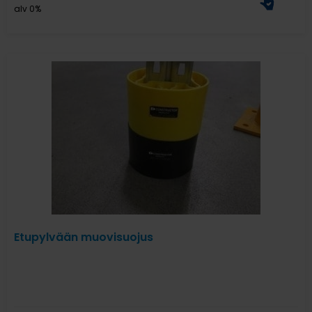
alv 0%
Etupylvään muovisuojus