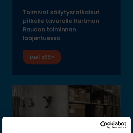
Toimivat säilytysratkaisut
pitkälle tavaralle Hartman
Raudan toiminnan
laajentuessa
Lue lisää »