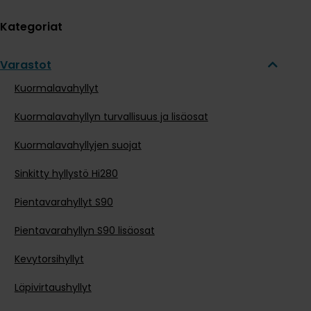
Kategoriat
Varastot
Kuormalavahyllyt
Kuormalavahyllyn turvallisuus ja lisäosat
Kuormalavahyllyjen suojat
Sinkitty hyllystö Hi280
Pientavarahyllyt S90
Pientavarahyllyn S90 lisäosat
Kevytorsihyllyt
Läpivirtaushyllyt