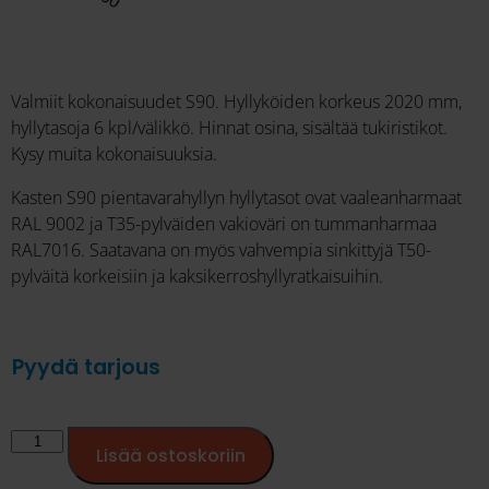
Valmiit kokonaisuudet S90. Hyllyköiden korkeus 2020 mm,
hyllytasoja 6 kpl/välikkö. Hinnat osina, sisältää tukiristikot.
Kysy muita kokonaisuuksia.
Kasten S90 pientavarahyllyn hyllytasot ovat vaaleanharmaat
RAL 9002 ja T35-pylväiden vakioväri on tummanharmaa
RAL7016. Saatavana on myös vahvempia sinkittyjä T50-
pylväitä korkeisiin ja kaksikerroshyllyratkaisuihin.
Pyydä tarjous
Lisää ostoskoriin