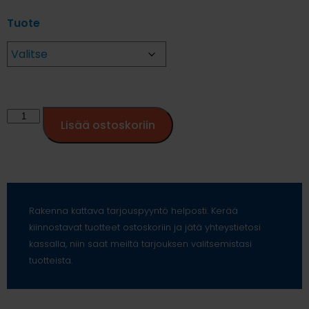
Tuote
Lisää ostoskoriin
Rakenna kattava tarjouspyyntö helposti. Kerää
kiinnostavat tuotteet ostoskoriin ja jätä yhteystietosi
kassalla, niin saat meiltä tarjouksen valitsemistasi
tuotteista.