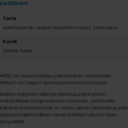
Lisätiedot
Tuote
Asennusavain, Suojus muovinen, musta, Tasauslevy
Koodi
Valitse Tuote
HI280 on sopiva ratkaisu pientavaran varastointiin.
Hyllystö on helppo asentaa ja kestävä käytössä.
Sinkityn hyllystön rakenne perustuu pienimpään
mahdolliseen komponenttien määrään. Jättämällä
takatuet kokonaan pois on saatu aikaan järjestelmä, joka
tarjoaa maksimaalisen varastointitilan hyllystön koko
syvyydeltä.