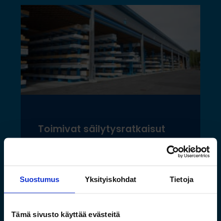
Toimivat säilytysratkaisut
pitkälle tavaralle Hartman
Raudan toiminnan
laajentuessa
Suostumus
Yksityiskohdat
Tietoja
Lue lisää »
Tämä sivusto käyttää evästeitä