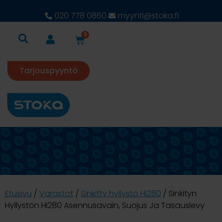
020 778 0860
myynti@stoka.fi
0
Tarjouspyyntö
Etusivu
/
Varastot
/
Sinkitty hyllystö Hi280
/ Sinkityn
Hyllystön HI280 Asennusavain, Suojus Ja Tasauslevy