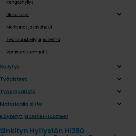
Rengashyllyt
Ulokehyllyt
Merkinnät ja lavahäkit
Teollisuushyllyjärjestelmä
Varastoautomaatit
Säilytys
Työpisteet
Työympäristö
Materiaalin siirto
Käytetyt ja Outlet-tuotteet
Sinkityn Hyllystön HI280