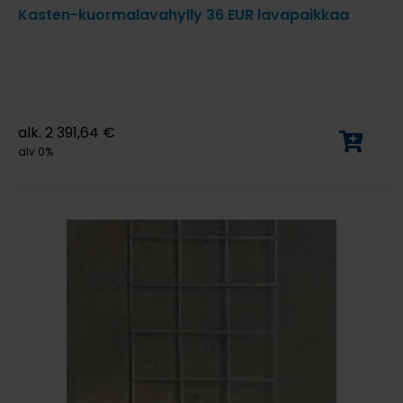
Kasten-kuormalavahylly 36 EUR lavapaikkaa
alk.
2 391,64
€
alv 0%