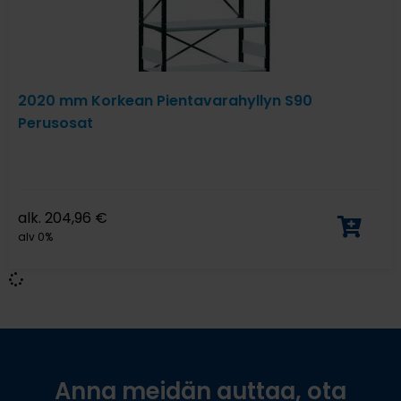
2020 mm Korkean Pientavarahyllyn S90
Perusosat
alk.
204,96
€
alv 0%
Anna meidän auttaa, ota