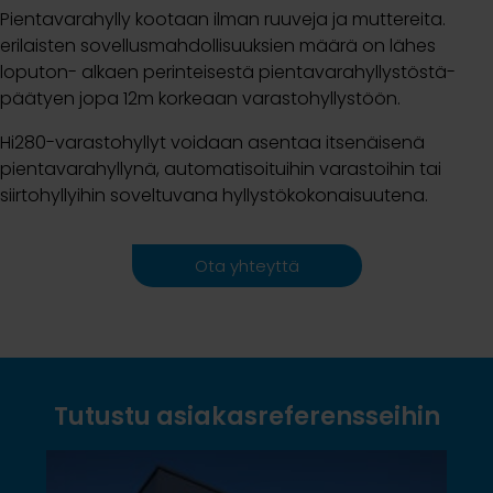
Pientavarahylly kootaan ilman ruuveja ja muttereita.
erilaisten sovellusmahdollisuuksien määrä on lähes
loputon- alkaen perinteisestä pientavarahyllystöstä-
päätyen jopa 12m korkeaan varastohyllystöön.
Hi280-varastohyllyt voidaan asentaa itsenäisenä
pientavarahyllynä, automatisoituihin varastoihin tai
siirtohyllyihin soveltuvana hyllystökokonaisuutena.
Ota yhteyttä
Tutustu asiakasreferensseihin