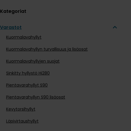
Kategoriat
Varastot
Kuormalavahyllyt
Kuormalavahyllyn turvallisuus ja lisäosat
Kuormalavahyllyjen suojat
Sinkitty hyllystö Hi280
Pientavarahyllyt S90
Pientavarahyllyn S90 lisäosat
Kevytorsihyllyt
Läpivirtaushyllyt