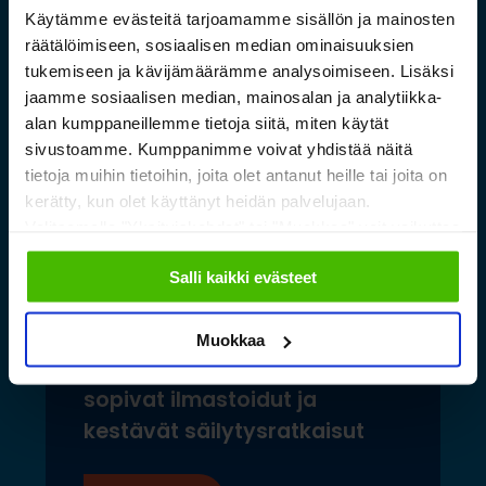
Käytämme evästeitä tarjoamamme sisällön ja mainosten
räätälöimiseen, sosiaalisen median ominaisuuksien
tukemiseen ja kävijämäärämme analysoimiseen. Lisäksi
jaamme sosiaalisen median, mainosalan ja analytiikka-
alan kumppaneillemme tietoja siitä, miten käytät
sivustoamme. Kumppanimme voivat yhdistää näitä
tietoja muihin tietoihin, joita olet antanut heille tai joita on
kerätty, kun olet käyttänyt heidän palvelujaan.
Valitsemalla "Yksityiskohdat" tai "Muokkaa" voit vaikuttaa
sallimiisi evästeisiin.
Salli kaikki evästeet
Saamelaismuseon ja
Muokkaa
luontokeskuksen esineistölle
sopivat ilmastoidut ja
kestävät säilytysratkaisut