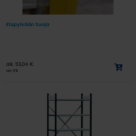
Etupylvään Suoja
alk.
53,04
€
alv 0%