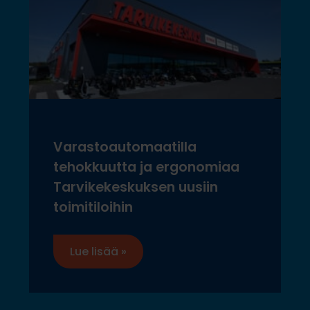
Varastoautomaatilla
tehokkuutta ja ergonomiaa
Tarvikekeskuksen uusiin
toimitiloihin
Lue lisää »