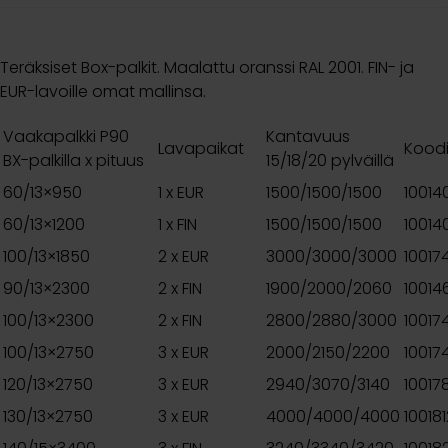
Teräksiset Box-palkit. Maalattu oranssi RAL 2001. FIN- ja
EUR-lavoille omat mallinsa.
Vaakapalkki P90
Kantavuus
Lavapaikat
Kood
BX-palkilla x pituus
15/18/20 pylväillä
60/13×950
1 x EUR
1500/1500/1500
10014
60/13×1200
1 x FIN
1500/1500/1500
10014
100/13×1850
2 x EUR
3000/3000/3000
10017
90/13×2300
2 x FIN
1900/2000/2060
10014
100/13×2300
2 x FIN
2800/2880/3000
10017
100/13×2750
3 x EUR
2000/2150/2200
10017
120/13×2750
3 x EUR
2940/3070/3140
10017
130/13×2750
3 x EUR
4000/4000/4000
10018