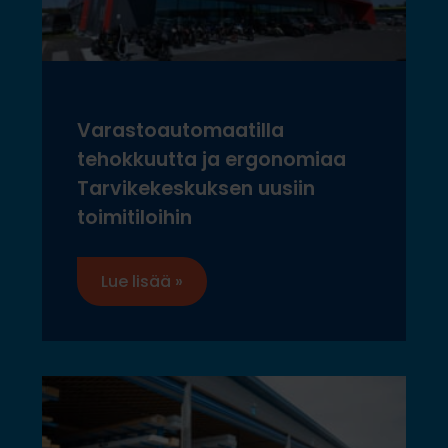
Varastoautomaatilla
tehokkuutta ja ergonomiaa
Tarvikekeskuksen uusiin
toimitiloihin
Lue lisää »