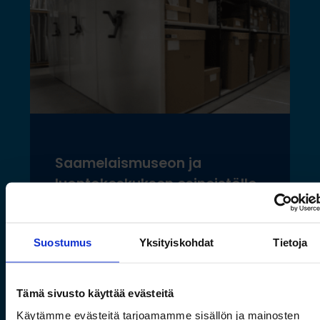
Saamelaismuseon ja
luontokeskuksen esineistölle
sopivat ilmastoidut ja
kestävät säilytysratkaisut
Suostumus
Yksityiskohdat
Tietoja
Lue lisää »
Tämä sivusto käyttää evästeitä
Käytämme evästeitä tarjoamamme sisällön ja mainosten