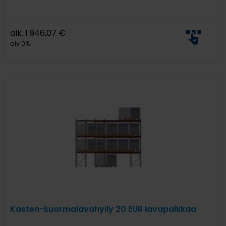
alk.
1 946,07
€
alv 0%
Kasten-kuormalavahylly 20 EUR lavapaikkaa