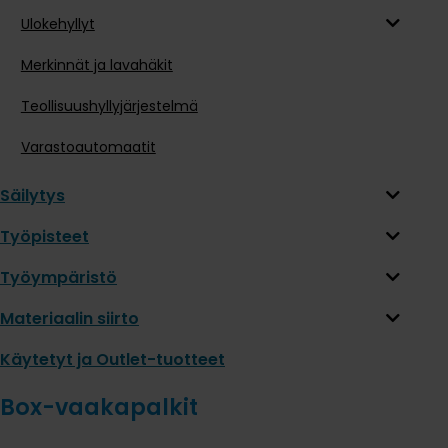
Ulokehyllyt
Merkinnät ja lavahäkit
Teollisuushyllyjärjestelmä
Varastoautomaatit
Säilytys
Työpisteet
Työympäristö
Materiaalin siirto
Käytetyt ja Outlet-tuotteet
Box-vaakapalkit