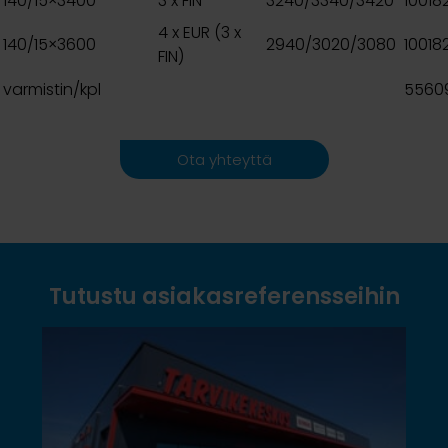
140/15×3400
3 x FIN
3240/3340/3420
10018
4 x EUR (3 x
140/15×3600
2940/3020/3080
10018
FIN)
varmistin/kpl
5560
Ota yhteyttä
Tutustu asiakasreferensseihin