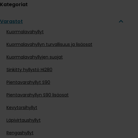
Kategoriat
Varastot
Kuormalavahyllyt
Kuormalavahyllyn turvallisuus ja lisäosat
Kuormalavahyllyjen suojat
Sinkitty hyllystö Hi280
Pientavarahyllyt S90
Pientavarahyllyn S90 lisäosat
Kevytorsihyllyt
Läpivirtaushyllyt
Rengashyllyt