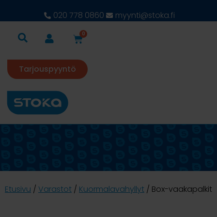
020 778 0860
myynti@stoka.fi
0
Tarjouspyyntö
Etusivu
/
Varastot
/
Kuormalavahyllyt
/ Box-vaakapalkit