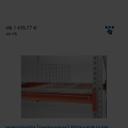
alk.
1 435,77
€
alv 0%
Hyllystöritilä (Keskiraskas) 800kg EUR ja FIN