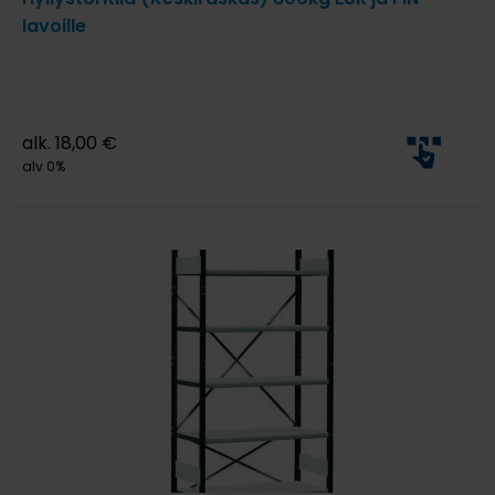
lavoille
alk.
18,00
€
alv 0%