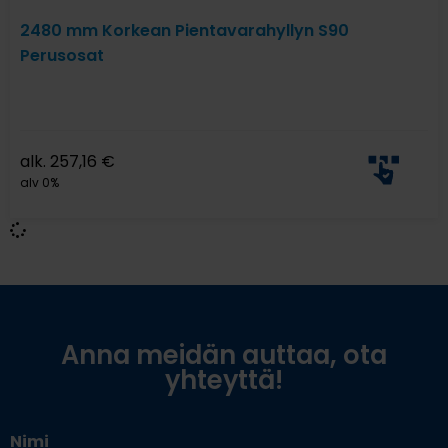
2480 mm Korkean Pientavarahyllyn S90
Perusosat
alk.
257,16
€
alv 0%
Anna meidän auttaa, ota
yhteyttä!
Nimi