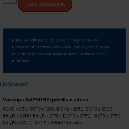
Lisää ostoskoriin
Rakenna kattava tarjouspyyntö helposti. Kerää
kiinnostavat tuotteet ostoskoriin ja jätä yhteystietosi
kassalla, niin saat meiltä tarjouksen valitsemistasi
tuotteista.
Lisätiedot
Vaakapalkki P90 BX-palkilla x pituus
60/13 x 950, 60/13 x 1200, 100/13 x 1850, 90/13 x 2300,
100/13 x 2300, 100/13 x 2750, 120/13 x 2750, 130/15 x 2750,
140/15 x 3400, 140/15 x 3600, Varmistin