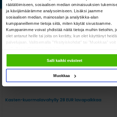
räätälöimiseen, sosiaalisen median ominaisuuksien tukemis
ja kävijämäärämme analysoimiseen. Lisäksi jaamme
sosiaalisen median, mainosalan ja analytiikka-alan
Katso myös nämä
kumppaneillemme tietoja siitä, miten käytät sivustoamme.
Kumppanimme voivat yhdistää näitä tietoja muihin tietoihin, jo
olet antanut heille tai joita on kerätty, kun olet käyttänyt heid
palvelujaan. Valitsemalla "Yksityiskohdat" tai "Muokkaa" voit
vaikuttaa sallimiisi evästeisiin.
Salli kaikki evästeet
Muokkaa
Kasten-kuormalavahylly 28 EUR lavapaikkaa