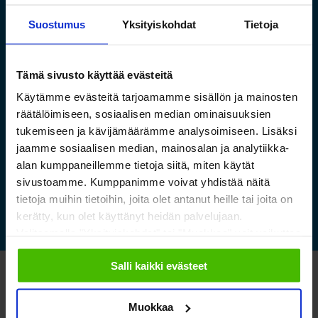
Suostumus
Yksityiskohdat
Tietoja
Saamelaismuseon ja
Tämä sivusto käyttää evästeitä
luontokeskuksen esineistölle
Käytämme evästeitä tarjoamamme sisällön ja mainosten
sopivat ilmastoidut ja
räätälöimiseen, sosiaalisen median ominaisuuksien
kestävät säilytysratkaisut
tukemiseen ja kävijämäärämme analysoimiseen. Lisäksi
jaamme sosiaalisen median, mainosalan ja analytiikka-
alan kumppaneillemme tietoja siitä, miten käytät
Lue lisää »
sivustoamme. Kumppanimme voivat yhdistää näitä
tietoja muihin tietoihin, joita olet antanut heille tai joita on
kerätty, kun olet käyttänyt heidän palvelujaan.
Valitsemalla "Yksityiskohdat" tai "Muokkaa" voit vaikuttaa
sallimiisi evästeisiin.
Salli kaikki evästeet
Katso myös nämä
Muokkaa