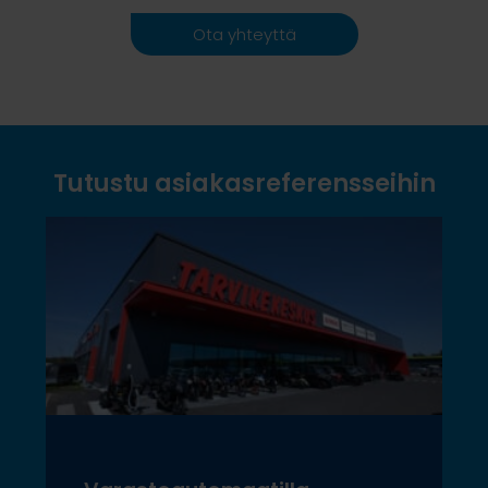
Ota yhteyttä
Tutustu asiakasreferensseihin