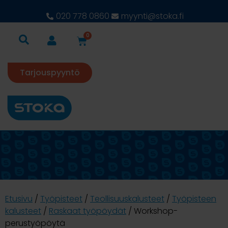
020 778 0860
myynti@stoka.fi
0
Tarjouspyyntö
Etusivu
/
Työpisteet
/
Teollisuuskalusteet
/
Työpisteen
kalusteet
/
Raskaat työpöydät
/ Workshop-
perustyöpöytä