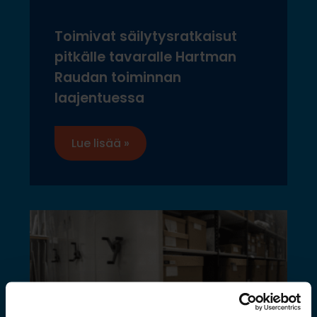
Toimivat säilytysratkaisut
pitkälle tavaralle Hartman
Raudan toiminnan
laajentuessa
Lue lisää »