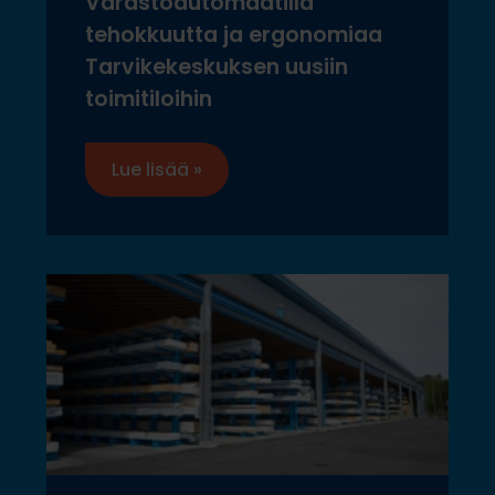
Varastoautomaatilla
tehokkuutta ja ergonomiaa
Tarvikekeskuksen uusiin
toimitiloihin
Lue lisää »