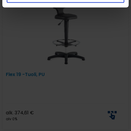
Flex 19 -Tuoli, PU
alk.
374,61
€
alv 0%