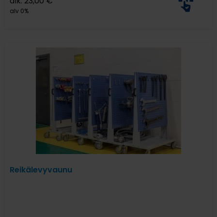
alk.
23,00
€
alv 0%
Reikälevyvaunu