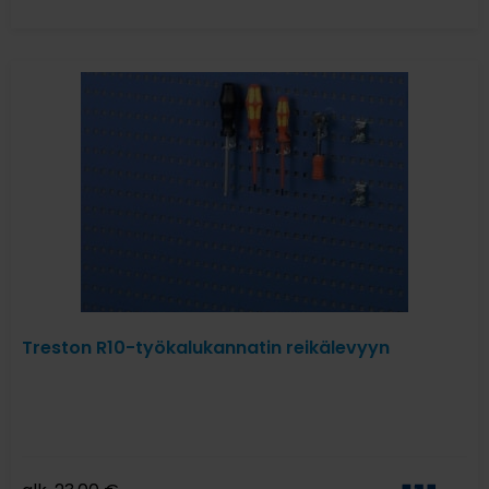
Treston R10-työkalukannatin reikälevyyn