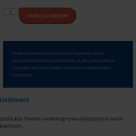
Lisää ostoskoriin
Rakenna kattava tarjouspyyntö helposti. Kerää
kiinnostavat tuotteet ostoskoriin ja jätä yhteystietosi
kassalla, niin saat meiltä tarjouksen valitsemistasi
tuotteista.
Lisätiedot
Laadukas Treston workshop-perustyöpöytä kovaan
käyttöön.