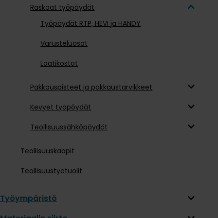
Raskaat työpöydät
Työpöydät RTP, HEVI ja HANDY
Varusteluosat
Laatikostot
Pakkauspisteet ja pakkaustarvikkeet
Kevyet työpöydät
Teollisuussähköpöydät
Teollisuuskaapit
Teollisuustyötuolit
Työympäristö