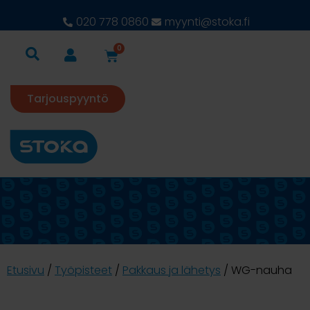
020 778 0860
myynti@stoka.fi
0
Tarjouspyyntö
Etusivu
/
Työpisteet
/
Pakkaus ja lähetys
/ WG-nauha