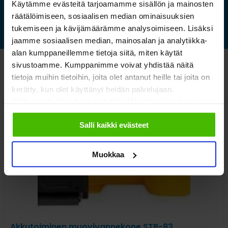
Käytämme evästeitä tarjoamamme sisällön ja mainosten
räätälöimiseen, sosiaalisen median ominaisuuksien
tukemiseen ja kävijämäärämme analysoimiseen. Lisäksi
jaamme sosiaalisen median, mainosalan ja analytiikka-
alan kumppaneillemme tietoja siitä, miten käytät
sivustoamme. Kumppanimme voivat yhdistää näitä
Katso myös nämä
tietoja muihin tietoihin, joita olet antanut heille tai joita on
kerätty, kun olet käyttänyt heidän palvelujaan.
Valitsemalla "Yksityiskohdat" tai "Muokkaa" voit vaikuttaa
sallimiisi evästeisiin.
Salli kaikki evästeet
Muokkaa
Akkutoiminen muovivannekone STB-83