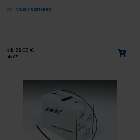
PP-Muovivanteet
alk.
69,00
€
alv 0%