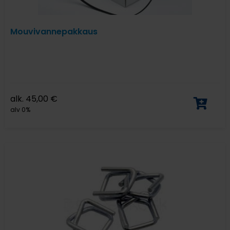
Mouvivannepakkaus
alk.
45,00
€
alv 0%