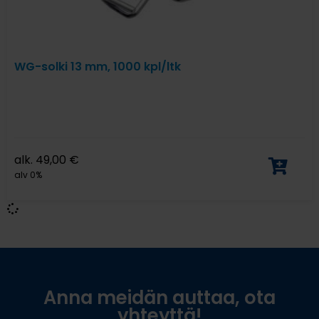
WG-solki 13 mm, 1000 kpl/ltk
alk.
49,00
€
alv 0%
Anna meidän auttaa, ota
yhteyttä!