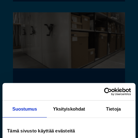
Saamelaismuseon ja
luontokeskuksen esineistölle
sopivat ilmastoidut ja
Suostumus
Yksityiskohdat
Tietoja
kestävät säilytysratkaisut
Tämä sivusto käyttää evästeitä
Lue lisää »