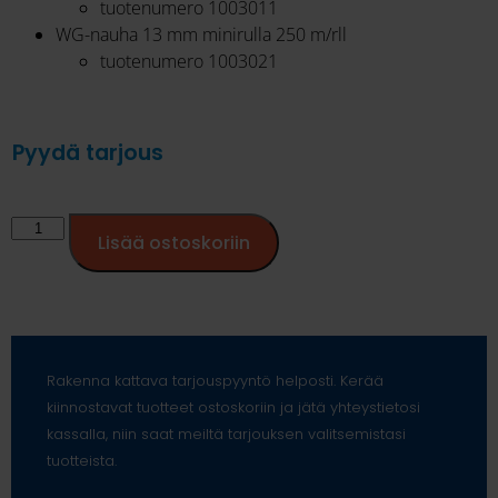
tuotenumero 1003011
WG-nauha 13 mm minirulla 250 m/rll
tuotenumero 1003021
Pyydä tarjous
Lisää ostoskoriin
Rakenna kattava tarjouspyyntö helposti. Kerää
kiinnostavat tuotteet ostoskoriin ja jätä yhteystietosi
kassalla, niin saat meiltä tarjouksen valitsemistasi
tuotteista.