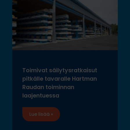
Toimivat säilytysratkaisut
pitkälle tavaralle Hartman
Raudan toiminnan
laajentuessa
Lue lisää »