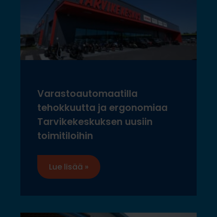
Varastoautomaatilla
tehokkuutta ja ergonomiaa
Tarvikekeskuksen uusiin
toimitiloihin
Lue lisää »