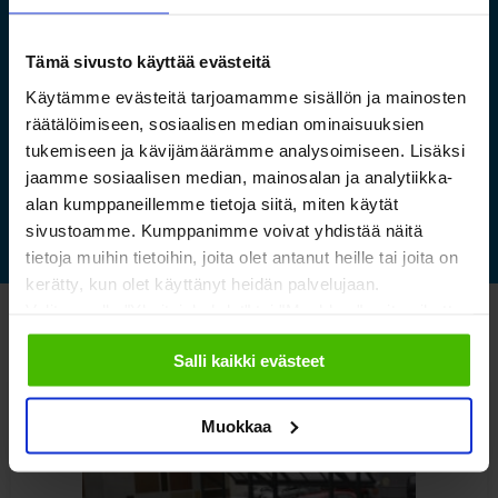
Saamelaismuseon ja
luontokeskuksen esineistölle
Tämä sivusto käyttää evästeitä
sopivat ilmastoidut ja
kestävät säilytysratkaisut
Käytämme evästeitä tarjoamamme sisällön ja mainosten
räätälöimiseen, sosiaalisen median ominaisuuksien
tukemiseen ja kävijämäärämme analysoimiseen. Lisäksi
Lue lisää »
jaamme sosiaalisen median, mainosalan ja analytiikka-
alan kumppaneillemme tietoja siitä, miten käytät
sivustoamme. Kumppanimme voivat yhdistää näitä
tietoja muihin tietoihin, joita olet antanut heille tai joita on
kerätty, kun olet käyttänyt heidän palvelujaan.
Valitsemalla "Yksityiskohdat" tai "Muokkaa" voit vaikuttaa
Katso myös nämä
sallimiisi evästeisiin.
Salli kaikki evästeet
Muokkaa