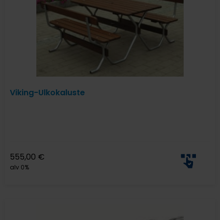
Viking-Ulkokaluste
555,00
€
alv 0%