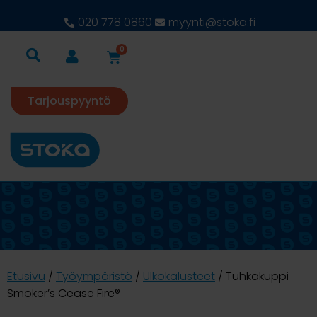
020 778 0860
myynti@stoka.fi
0
Tarjouspyyntö
Etusivu
/
Työympäristö
/
Ulkokalusteet
/ Tuhkakuppi
Smoker’s Cease Fire®