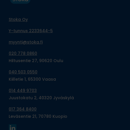
Stoka Oy
Y-tunnus 2233644-5
myynti@stoka.fi
020 778 0860
Hiltusentie 27, 90620 Oulu
040 503 0550
Kiilletie 1, 65300 Vaasa
014 449 9703
Juustokatu 2, 40320 Jyväskylä
017 364 8400
Leväsentie 21, 70780 Kuopio