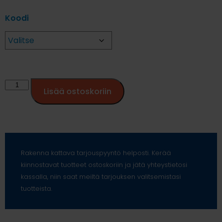
Koodi
Lisää ostoskoriin
Rakenna kattava tarjouspyyntö helposti. Kerää
kiinnostavat tuotteet ostoskoriin ja jätä yhteystietosi
kassalla, niin saat meiltä tarjouksen valitsemistasi
tuotteista.