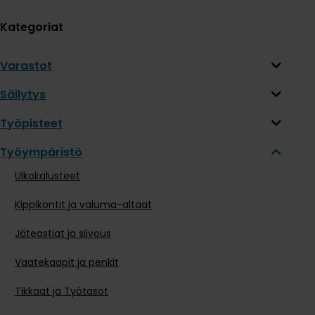
Kategoriat
Varastot
Säilytys
Työpisteet
Työympäristö
Ulkokalusteet
Kippikontit ja valuma-altaat
Jäteastiat ja siivous
Vaatekaapit ja penkit
Tikkaat ja Työtasot