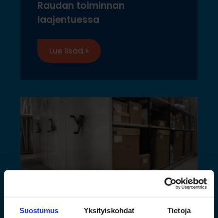
Raudan toiminnan
laajentuessa
Lue lisää »
Suostumus
Yksityiskohdat
Tietoja