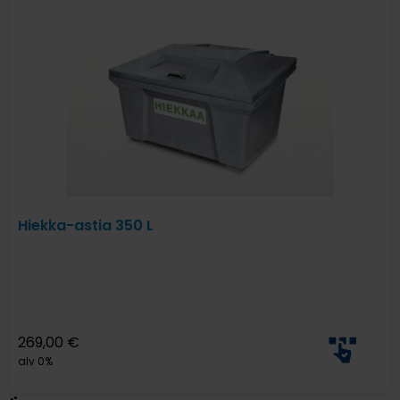
Hiekka-astia 350 L
269,00
€
alv 0%