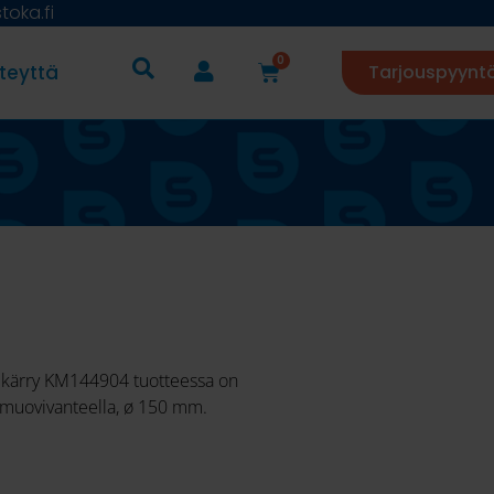
oka.fi
0
teyttä
Tarjouspyynt
kikärry KM144904 tuotteessa on
muovivanteella, ø 150 mm.