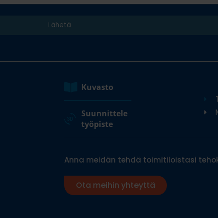
Kuvasto
M
Suunnittele
työpiste
Anna meidän tehdä toimitiloistasi tehok
Ota meihin yhteyttä