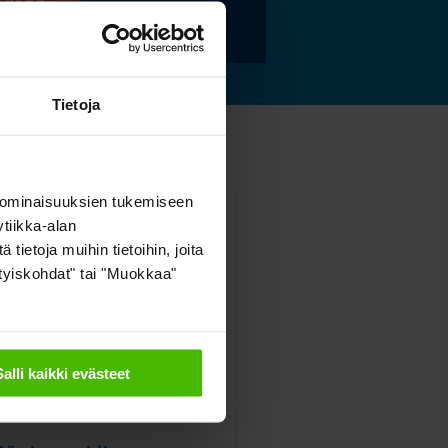
 lisää »
Tietoja
 ominaisuuksien tukemiseen
tiikka-alan
ietoja muihin tietoihin, joita
sityiskohdat" tai "Muokkaa"
Salli kaikki evästeet