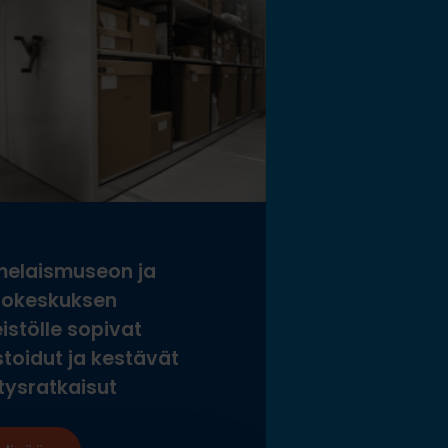
elaismuseon ja
tokeskuksen
istölle sopivat
stoidut ja kestävät
tysratkaisut