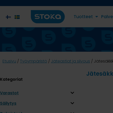
Tuotteet
Palve
Etusivu
/
Työympäristö
/
Jäteastiat ja siivous
/ Jätesäkki
Jätesäkk
Kategoriat
Varastot
Säilytys