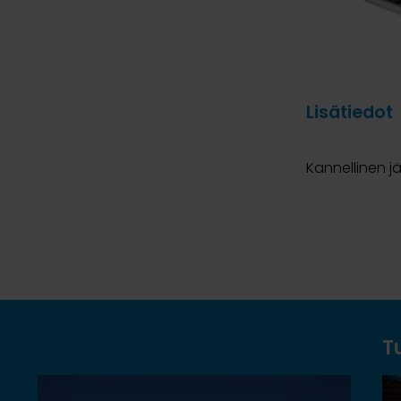
Lisätiedot
Kannellinen j
T