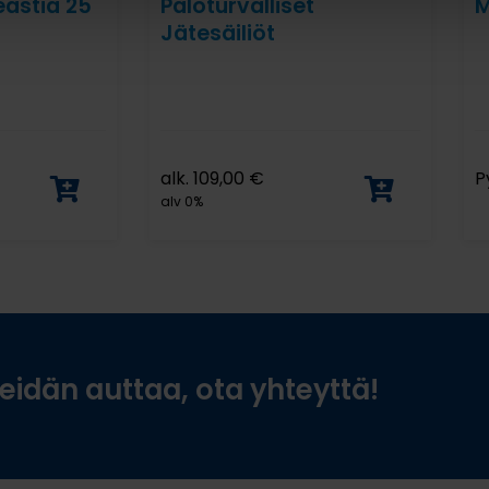
astia 25
Paloturvalliset
M
Jätesäiliöt
alk.
109,00
€
P
alv 0%
idän auttaa, ota yhteyttä!