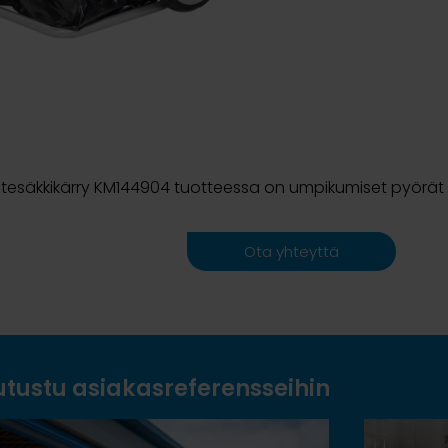
ätesäkkikärry KM144904 tuotteessa on umpikumiset pyörät
Ota yhteyttä
utustu asiakasreferensseihin