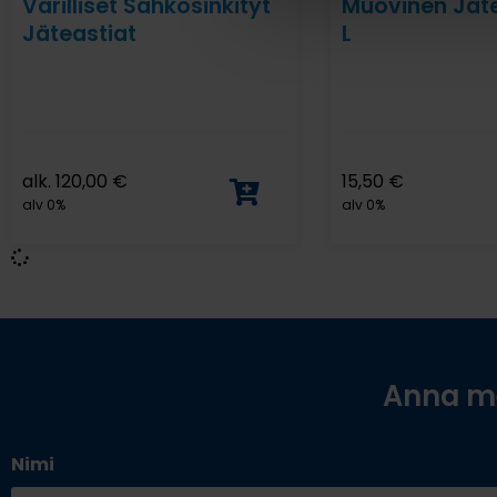
Värilliset Sähkösinkityt
Muovinen Jäte
Jäteastiat
L
alk.
120,00
€
15,50
€
alv 0%
alv 0%
Anna me
Nimi