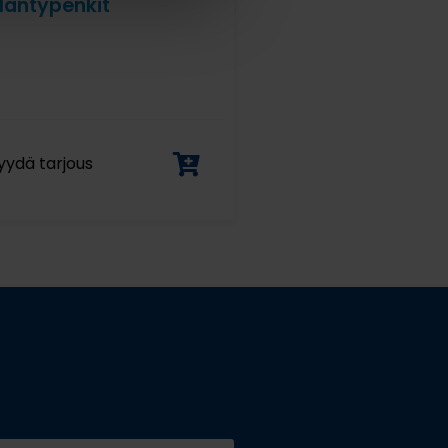
äntypenkit
yydä tarjous