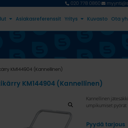
020 778 0860
myynti@st
lut
Asiakasreferenssit
Yritys
Kuvasto
Ota yh
kärry KM144904 (Kannellinen)
ikärry KM144904 (Kannellinen)
Kannellinen jätesäk
umpikumiset pyörät 
Pyydä tarjous