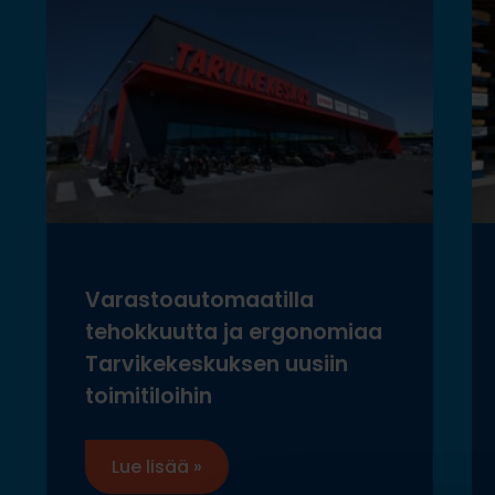
Varastoautomaatilla
tehokkuutta ja ergonomiaa
Tarvikekeskuksen uusiin
toimitiloihin
Lue lisää »