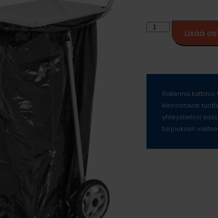
Lisää os
Rakenna kattava t
kiinnostavat tuott
yhteystietosi kass
tarjouksen valitse