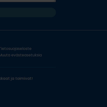
Tietosuojaseloste
uuta evästeasetuksia
kaat ja toimivat!