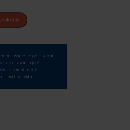
toskoriin
arjouspyyntö helposti. Kerää
eet ostoskoriin ja jätä
alla, niin saat meiltä
mistasi tuotteista.