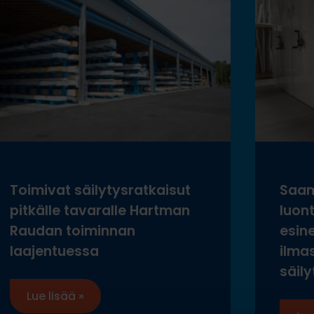
Toimivat säilytysratkaisut
Saam
pitkälle tavaralle Hartman
luon
Raudan toiminnan
esine
laajentuessa
ilma
säily
Lue lisää »