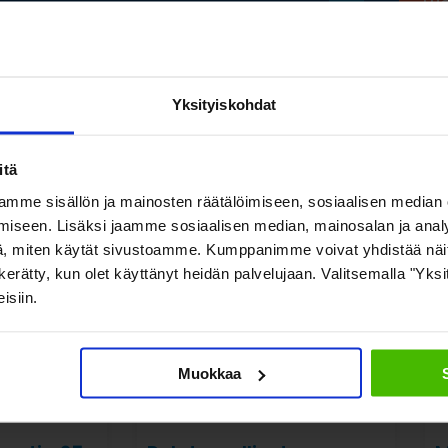
Lue
Yksityiskohdat
Katso myös nämä
itä
mme sisällön ja mainosten räätälöimiseen, sosiaalisen median
iseen. Lisäksi jaamme sosiaalisen median, mainosalan ja analy
, miten käytät sivustoamme. Kumppanimme voivat yhdistää näitä t
on kerätty, kun olet käyttänyt heidän palvelujaan. Valitsemalla "Yk
isiin.
Muokkaa