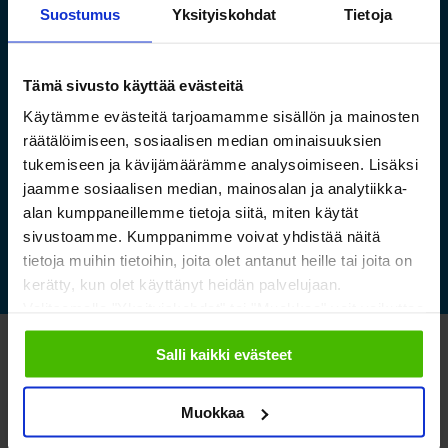
Suostumus
Yksityiskohdat
Tietoja
Saamelaismuseon ja
Tämä sivusto käyttää evästeitä
luontokeskuksen esineistölle
sopivat ilmastoidut ja
Käytämme evästeitä tarjoamamme sisällön ja mainosten
räätälöimiseen, sosiaalisen median ominaisuuksien
kestävät säilytysratkaisut
tukemiseen ja kävijämäärämme analysoimiseen. Lisäksi
jaamme sosiaalisen median, mainosalan ja analytiikka-
Lue lisää »
alan kumppaneillemme tietoja siitä, miten käytät
sivustoamme. Kumppanimme voivat yhdistää näitä
tietoja muihin tietoihin, joita olet antanut heille tai joita on
kerätty, kun olet käyttänyt heidän palvelujaan.
Valitsemalla "Yksityiskohdat" tai "Muokkaa" voit vaikuttaa
sallimiisi evästeisiin.
Salli kaikki evästeet
Katso myös nämä
Muokkaa