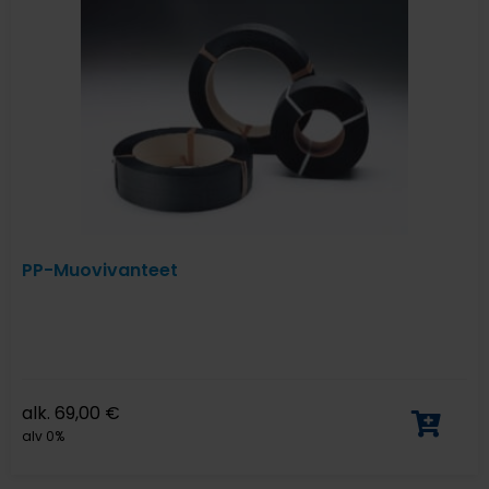
PP-Muovivanteet
alk.
69,00
€
alv 0%