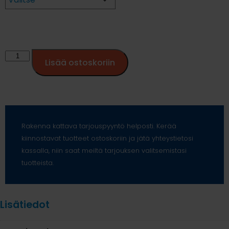
Lisää ostoskoriin
Rakenna kattava tarjouspyyntö helposti. Kerää
kiinnostavat tuotteet ostoskoriin ja jätä yhteystietosi
kassalla, niin saat meiltä tarjouksen valitsemistasi
tuotteista.
Lisätiedot