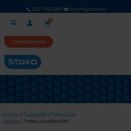
020 778 0860
myynti@stoka.fi
0
Tarjouspyyntö
Etusivu
/
Työpisteet
/
Pakkaus ja
lähetys
/ Tarkkuusvaaka LEM7