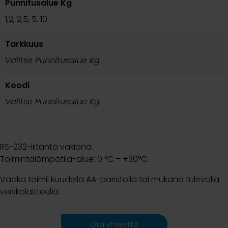
Punnitusalue Kg
1,2, 2,5, 5, 10
Tarkkuus
Valitse Punnitusalue Kg
Koodi
Valitse Punnitusalue Kg
RS-232-liitäntä vakiona.
Toimintalämpötila-alue: 0 °C – +30°C.
Vaaka toimii kuudella AA-paristolla tai mukana tulevalla
verkkolaitteella.
Ota yhteyttä