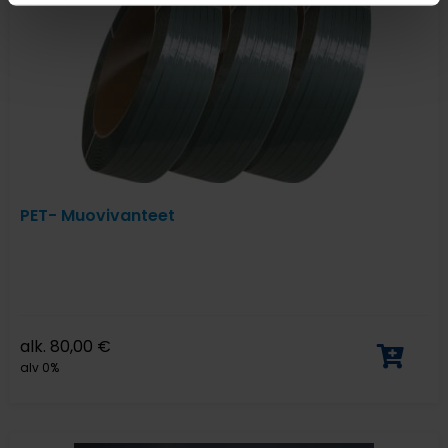
PET- Muovivanteet
alk.
80,00
€
alv 0%