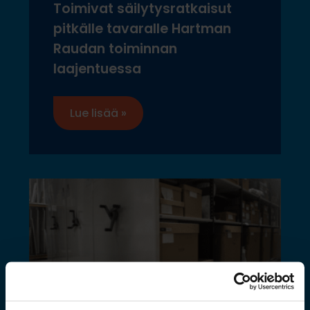
Toimivat säilytysratkaisut
pitkälle tavaralle Hartman
Raudan toiminnan
laajentuessa
Lue lisää »