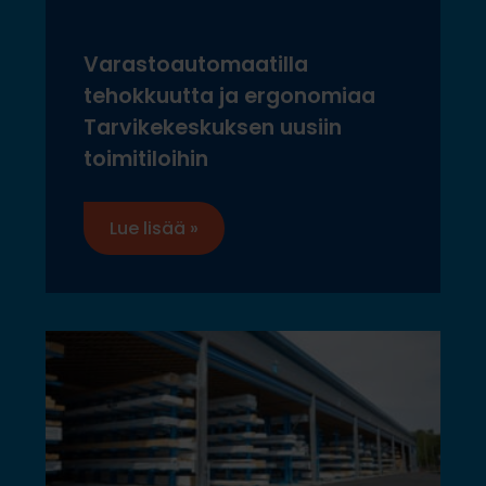
Varastoautomaatilla
tehokkuutta ja ergonomiaa
Tarvikekeskuksen uusiin
toimitiloihin
Lue lisää »