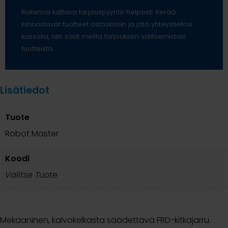
Rakenna kattava tarjouspyyntö helposti. Kerää
kiinnostavat tuotteet ostoskoriin ja jätä yhteystietosi
kassalla, niin saat meiltä tarjouksen valitsemistasi
tuotteista.
Lisätiedot
Tuote
Robot Master
Koodi
Valitse Tuote
Mekaaninen, kalvokelkasta säädettävä FRD-kitkajarru.