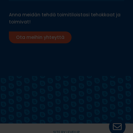
Anna meidän tehdä toimitiloistasi tehokkaat ja
toimivat!
Ota meihin yhteyttä
SITE BY LEVELUP