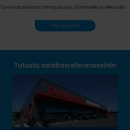
Turvavarusteluna törmäyssuoja, äänimerkki ja vilkkuvalo.
Ota yhteyttä
Tutustu asiakasreferensseihin