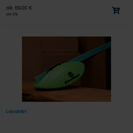
alk.
69,00
€
alv 0%
Lavahiiri