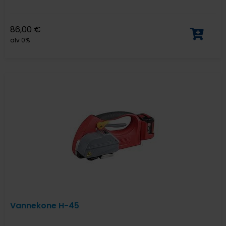
86,00
€
alv 0%
Vannekone H-45