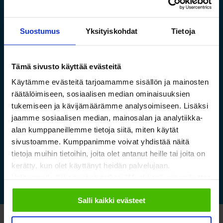
Suostumus
Yksityiskohdat
Tietoja
Tämä sivusto käyttää evästeitä
Saamelaismuseon ja
Käytämme evästeitä tarjoamamme sisällön ja mainosten
luontokeskuksen esineistölle
räätälöimiseen, sosiaalisen median ominaisuuksien
sopivat ilmastoidut ja
tukemiseen ja kävijämäärämme analysoimiseen. Lisäksi
jaamme sosiaalisen median, mainosalan ja analytiikka-
kestävät säilytysratkaisut
alan kumppaneillemme tietoja siitä, miten käytät
sivustoamme. Kumppanimme voivat yhdistää näitä
Lue lisää »
tietoja muihin tietoihin, joita olet antanut heille tai joita on
kerätty, kun olet käyttänyt heidän palvelujaan.
Valitsemalla "Yksityiskohdat" tai "Muokkaa" voit vaikuttaa
sallimiisi evästeisiin.
Salli kaikki evästeet