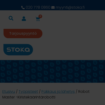
020 778 0860
myynti@stoka.fi
0
Tarjouspyyntö
Etusivu
/
Työpisteet
/
Pakkaus ja lähetys
/ Robot
Master -Kiristekäärintärobotti