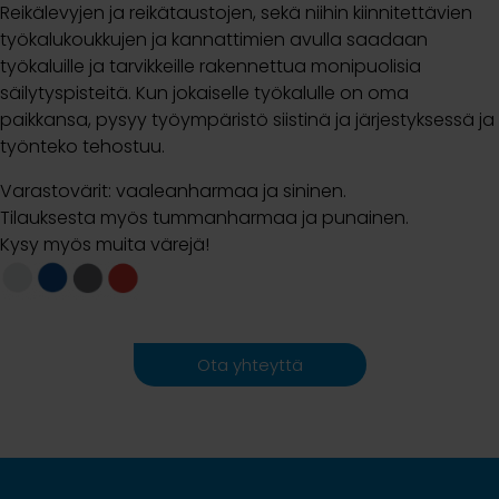
Reikälevyjen ja reikätaustojen, sekä niihin kiinnitettävien
työkalukoukkujen ja kannattimien avulla saadaan
työkaluille ja tarvikkeille rakennettua monipuolisia
säilytyspisteitä. Kun jokaiselle työkalulle on oma
paikkansa, pysyy työympäristö siistinä ja järjestyksessä ja
työnteko tehostuu.
Varastovärit: vaaleanharmaa ja sininen.
Tilauksesta myös tummanharmaa ja punainen.
Kysy myös muita värejä!
Ota yhteyttä