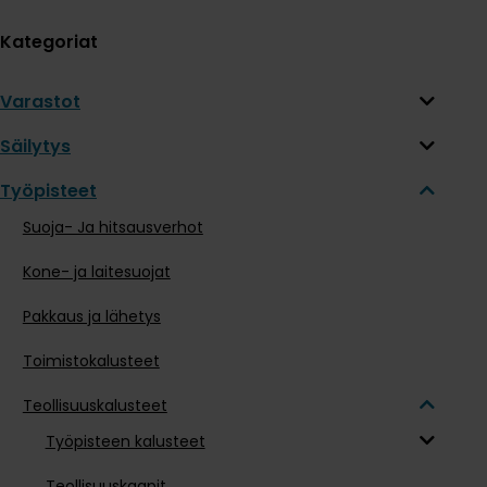
Kategoriat
Varastot
Säilytys
Työpisteet
Suoja- Ja hitsausverhot
Kone- ja laitesuojat
Pakkaus ja lähetys
Toimistokalusteet
Teollisuuskalusteet
Työpisteen kalusteet
Teollisuuskaapit