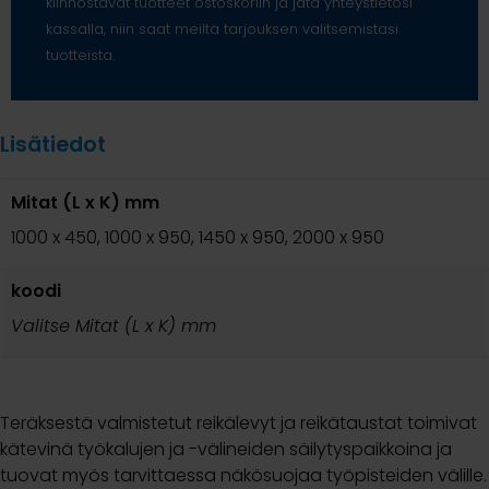
kiinnostavat tuotteet ostoskoriin ja jätä yhteystietosi
kassalla, niin saat meiltä tarjouksen valitsemistasi
tuotteista.
Lisätiedot
Mitat (L x K) mm
1000 x 450, 1000 x 950, 1450 x 950, 2000 x 950
koodi
Valitse Mitat (L x K) mm
Teräksestä valmistetut reikälevyt ja reikätaustat toimivat
kätevinä työkalujen ja -välineiden säilytyspaikkoina ja
tuovat myös tarvittaessa näkösuojaa työpisteiden välille.