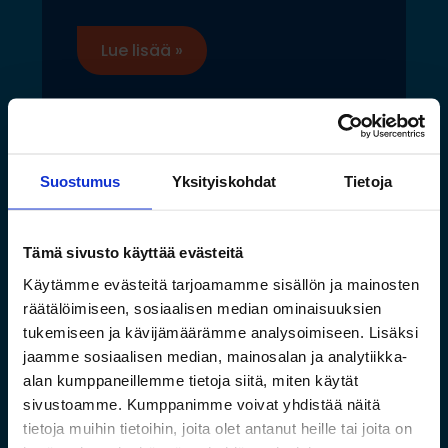
Lue lisää »
Suostumus
Yksityiskohdat
Tietoja
Tämä sivusto käyttää evästeitä
Käytämme evästeitä tarjoamamme sisällön ja mainosten
räätälöimiseen, sosiaalisen median ominaisuuksien
tukemiseen ja kävijämäärämme analysoimiseen. Lisäksi
jaamme sosiaalisen median, mainosalan ja analytiikka-
alan kumppaneillemme tietoja siitä, miten käytät
Saamelaismuseon ja
sivustoamme. Kumppanimme voivat yhdistää näitä
luontokeskuksen esineistölle
tietoja muihin tietoihin, joita olet antanut heille tai joita on