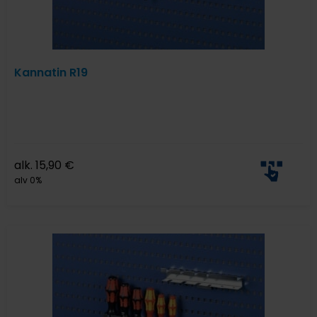
Kannatin R19
alk.
15,90
€
alv 0%