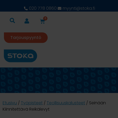
020 778 0860
myynti@stoka.fi
0
Tarjouspyyntö
Etusivu
/
Työpisteet
/
Teollisuuskalusteet
/ Seinään
Kiinnitettävä Reikälevyt