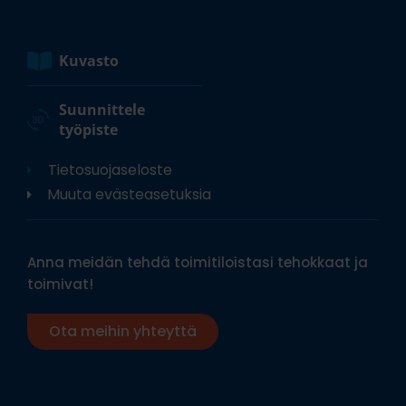
Kuvasto
Suunnittele
työpiste
Tietosuojaseloste
Muuta evästeasetuksia
Anna meidän tehdä toimitiloistasi tehokkaat ja
toimivat!
Ota meihin yhteyttä