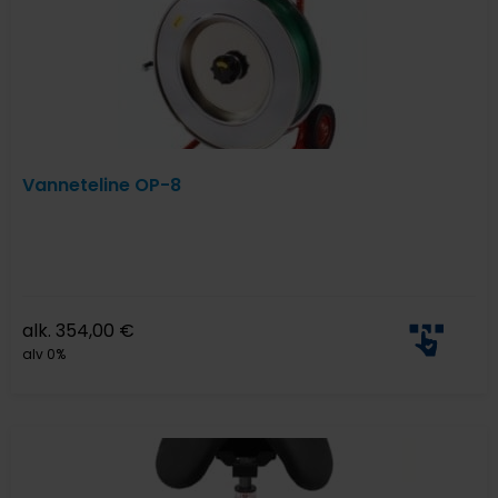
Vanneteline OP-8
alk.
354,00
€
alv 0%