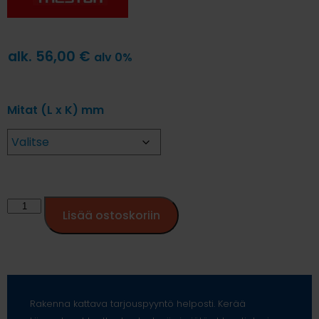
alk.
56,00
€
alv 0%
Mitat (L x K) mm
Lisää ostoskoriin
Rakenna kattava tarjouspyyntö helposti. Kerää