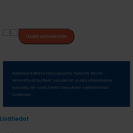
Lisää ostoskoriin
Rakenna kattava tarjouspyyntö helposti. Kerää
kiinnostavat tuotteet ostoskoriin ja jätä yhteystietosi
kassalla, niin saat meiltä tarjouksen valitsemistasi
tuotteista.
Lisätiedot