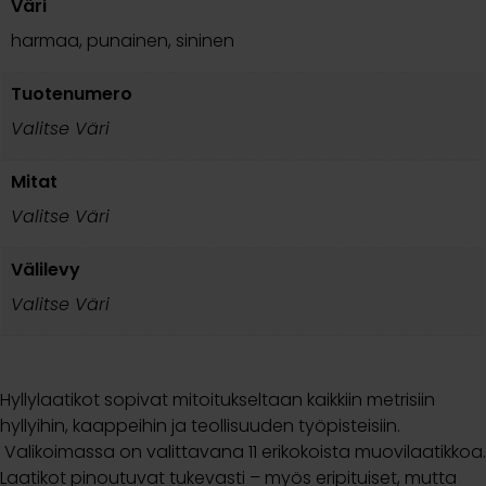
Väri
harmaa, punainen, sininen
Tuotenumero
Valitse Väri
Mitat
Valitse Väri
Välilevy
Valitse Väri
Hyllylaatikot sopivat mitoitukseltaan kaikkiin metrisiin
hyllyihin, kaappeihin ja teollisuuden työpisteisiin.
Valikoimassa on valittavana 11 erikokoista muovilaatikkoa.
Laatikot pinoutuvat tukevasti – myös eripituiset, mutta