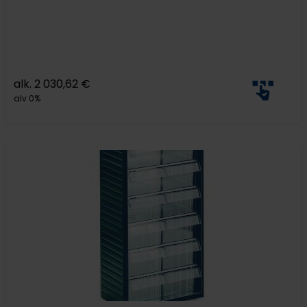
alk.
2 030,62
€
alv 0%