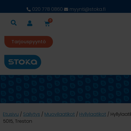
020 778 0860
myynti@stoka.fi
0
Tarjouspyyntö
Etusivu
/
Säilytys
/
Muovilaatikot
/
Hyllylaatikot
/ Hyllylaat
5015, Treston