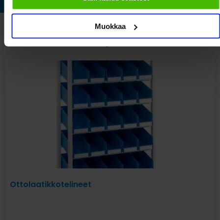
Muokkaa
Katso myös nämä
Ottolaatikkotelineet