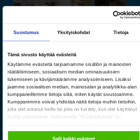
Suostumus
Yksityiskohdat
Tietoja
Tämä sivusto käyttää evästeitä
Käytämme evästeitä tarjoamamme sisällön ja mainosten
Saamelaismuseon ja
räätälöimiseen, sosiaalisen median ominaisuuksien
luontokeskuksen esineistölle
tukemiseen ja kävijämäärämme analysoimiseen. Lisäksi
sopivat ilmastoidut ja
jaamme sosiaalisen median, mainosalan ja analytiikka-alan
kumppaneillemme tietoja siitä, miten käytät sivustoamme.
kestävät säilytysratkaisut
Kumppanimme voivat yhdistää näitä tietoja muihin tietoihin,
joita olet antanut heille tai joita on kerätty, kun olet käyttänyt
Lue lisää »
heidän palvelujaan. Valitsemalla "Yksityiskohdat" tai
"Muokkaa" voit vaikuttaa sallimiisi evästeisiin.
Salli kaikki evästeet