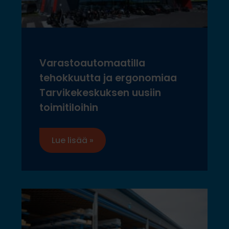
Varastoautomaatilla
tehokkuutta ja ergonomiaa
Tarvikekeskuksen uusiin
toimitiloihin
Lue lisää »