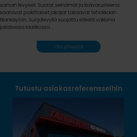
saman levyiset. Suorat seinämät ja lisävarusteena
saatavat poikittaiset jakajat takaavat tehokkaan
tilankäytön. Suojalevyllä suojattu etiketti vakiona
jokaisessa laatikossa.
Ota yhteyttä
Tutustu asiakasreferensseihin