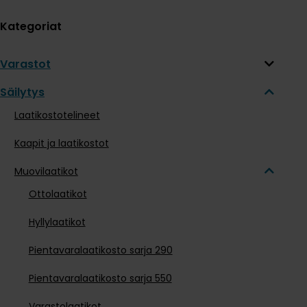
Kategoriat
Varastot
Säilytys
Laatikostotelineet
Kaapit ja laatikostot
Muovilaatikot
Ottolaatikot
Hyllylaatikot
Pientavaralaatikosto sarja 290
Pientavaralaatikosto sarja 550
Varastolaatikot