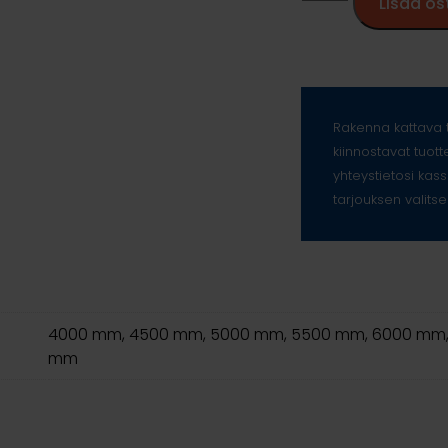
Lisää os
Rakenna kattava t
kiinnostavat tuott
yhteystietosi kass
tarjouksen valitse
4000 mm, 4500 mm, 5000 mm, 5500 mm, 6000 mm,
mm