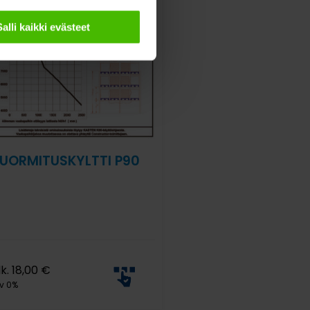
Salli kaikki evästeet
UORMITUSKYLTTI P90
lk.
18,00
€
v 0%