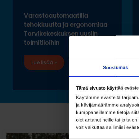
Varastoautomaatilla
tehokkuutta ja ergonomiaa
Tarvikekeskuksen uusiin
toimitiloihin
Lue lisää »
Suostumus
Tämä sivusto käyttää eväste
Käytämme evästeitä tarjoama
ja kävijämäärämme analysoim
kumppaneillemme tietoja siitä
olet antanut heille tai joita 
voit vaikuttaa sallimiisi eväste