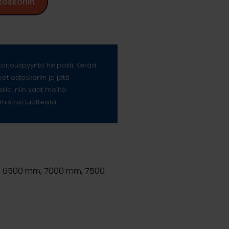
toskoriin
arjouspyyntö helposti. Kerää
eet ostoskoriin ja jätä
alla, niin saat meiltä
mistasi tuotteista.
 6500 mm, 7000 mm, 7500