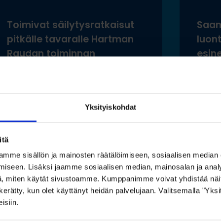
Toimivat säilytysratkaisut
Saam
pitkälle tavaralle Hartman
luon
Raudan toiminnan
esine
laajentuessa
ilma
säily
Lue lisää »
Yksityiskohdat
Lue
itä
mme sisällön ja mainosten räätälöimiseen, sosiaalisen median
iseen. Lisäksi jaamme sosiaalisen median, mainosalan ja analy
, miten käytät sivustoamme. Kumppanimme voivat yhdistää näitä t
Katso myös nämä
on kerätty, kun olet käyttänyt heidän palvelujaan. Valitsemalla "Yk
isiin.