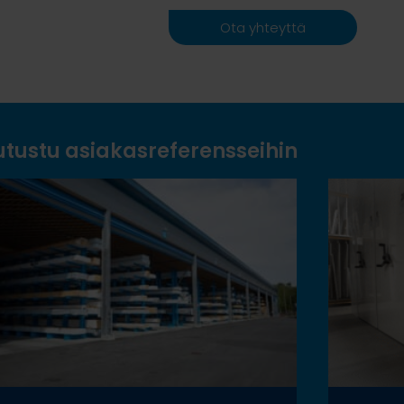
Ota yhteyttä
utustu asiakasreferensseihin