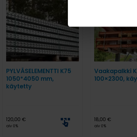
PYLVÄSELEMENTTI K75
Vaakapalkki K
1050*4050 mm,
100×2300, käy
käytetty
120,00
€
18,00
€
alv 0%
alv 0%