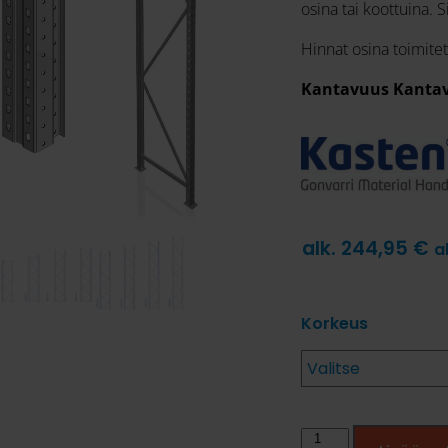
osina tai koottuina. S
Hinnat osina toimite
Kantavuus Kantavu
alk.
244,95
€
a
Korkeus