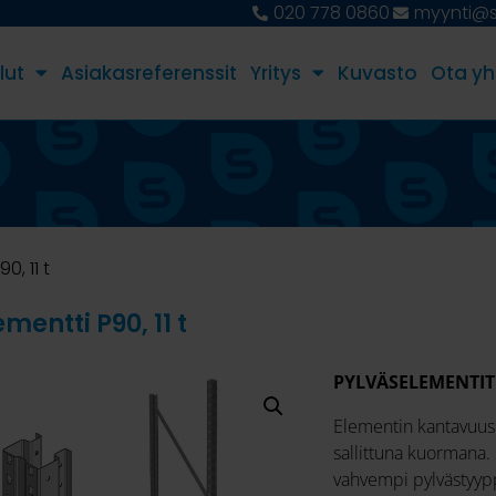
020 778 0860
myynti@st
lut
Asiakasreferenssit
Yritys
Kuvasto
Ota yh
0, 11 t
mentti P90, 11 t
PYLVÄSELEMENTIT
Elementin kantavuus 
sallittuna kuormana. 
vahvempi pylvästyyppi