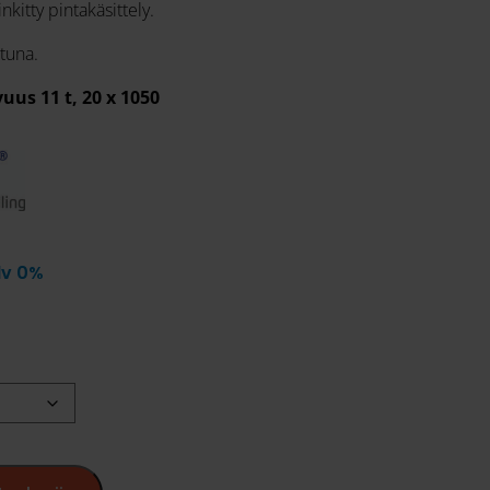
inkitty pintakäsittely.
ttuna.
us 11 t, 20 x 1050
lv 0%