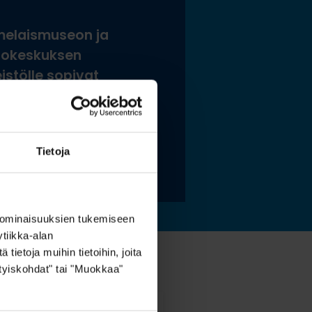
elaismuseon ja
tokeskuksen
istölle sopivat
stoidut ja kestävät
tysratkaisut
Tietoja
 lisää »
 ominaisuuksien tukemiseen
tiikka-alan
ietoja muihin tietoihin, joita
sityiskohdat" tai "Muokkaa"