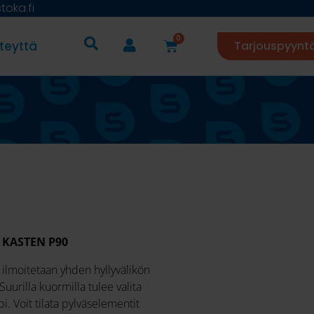
oka.fi
0
teyttä
Tarjouspyynt
 KASTEN P90
ilmoitetaan yhden hyllyvälikön
Suurilla kuormilla tulee valita
. Voit tilata pylväselementit