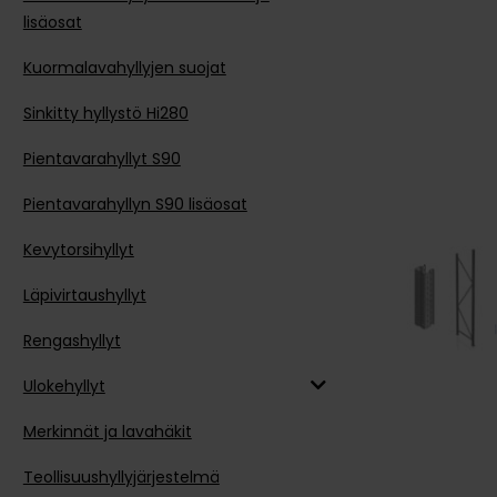
lisäosat
Kuormalavahyllyjen suojat
Sinkitty hyllystö Hi280
Pientavarahyllyt S90
Pientavarahyllyn S90 lisäosat
Kevytorsihyllyt
Läpivirtaushyllyt
Rengashyllyt
Ulokehyllyt
Merkinnät ja lavahäkit
Teollisuushyllyjärjestelmä