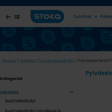
Tuotteet
Palve
Etusivu
/
Varastot
/
Kuormalavahyllyt
/ Pylväselementti P9
Pylväsele
Kategoriat
Varastot
Kuormalavahyllyt
Kuormalavahyllyn turvallisuus ja