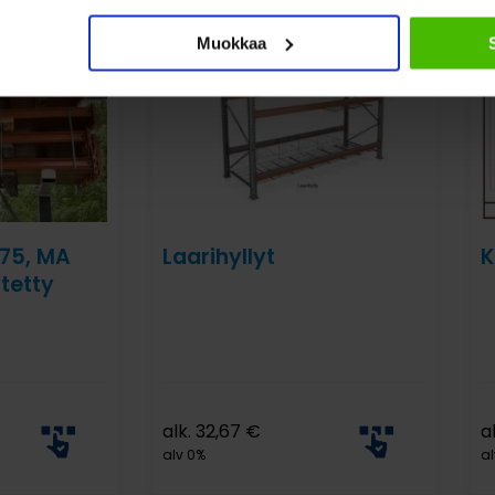
Muokkaa
75, MA
Laarihyllyt
K
tetty
alk.
32,67
€
a
alv 0%
al