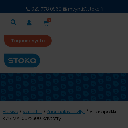
020 778 0860
myynti@stoka.fi
0
Tarjouspyyntö
Etusivu
/
Varastot
/
Kuormalavahyllyt
/ Vaakapalkki
K75, MA 100×2300, käytetty