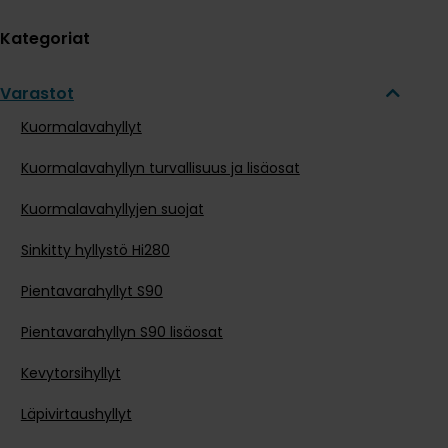
Kategoriat
Varastot
Kuormalavahyllyt
Kuormalavahyllyn turvallisuus ja lisäosat
Kuormalavahyllyjen suojat
Sinkitty hyllystö Hi280
Pientavarahyllyt S90
Pientavarahyllyn S90 lisäosat
Kevytorsihyllyt
Läpivirtaushyllyt