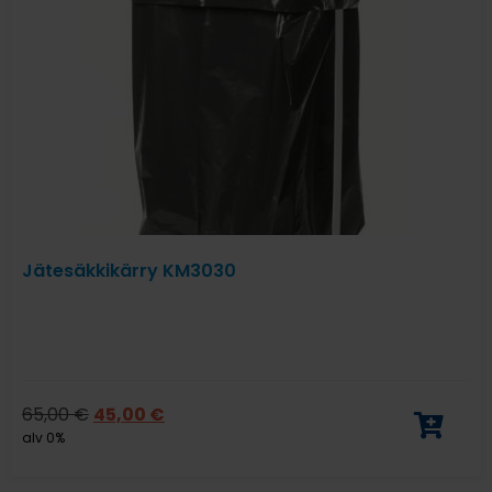
Jätesäkkikärry KM3030
65,00
€
45,00
€
alv 0%