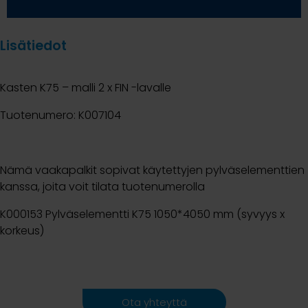
Lisätiedot
Kasten K75 – malli 2 x FIN -lavalle
Tuotenumero: K007104
Nämä vaakapalkit sopivat käytettyjen pylväselementtien
kanssa, joita voit tilata tuotenumerolla
K000153 Pylväselementti K75 1050*4050 mm (syvyys x
korkeus)
Ota yhteyttä