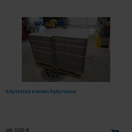
Käytettyä Kasten hyllytasoa
alk.
11,00
€