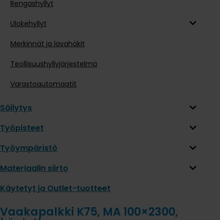
Rengashyllyt
Ulokehyllyt
Merkinnät ja lavahäkit
Teollisuushyllyjärjestelmä
Varastoautomaatit
Säilytys
Työpisteet
Työympäristö
Materiaalin siirto
Käytetyt ja Outlet-tuotteet
Vaakapalkki K75, MA 100×2300,