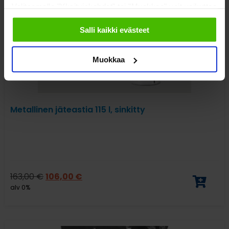
Valitsemalla "Yksityiskohdat" tai "Muokkaa" voit vaikuttaa
sallimiisi evästeisiin.
Salli kaikki evästeet
Muokkaa
Metallinen jäteastia 115 l, sinkitty
163,00
€
106,00
€
alv 0%