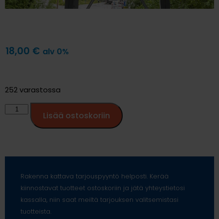
18,00
€
alv 0%
252 varastossa
Lisää ostoskoriin
Rakenna kattava tarjouspyyntö helposti. Kerää
kiinnostavat tuotteet ostoskoriin ja jätä yhteystietosi
kassalla, niin saat meiltä tarjouksen valitsemistasi
tuotteista.