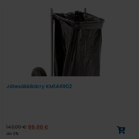
Jätesäkkikärry KM144902
143,00
€
99,00
€
alv 0%