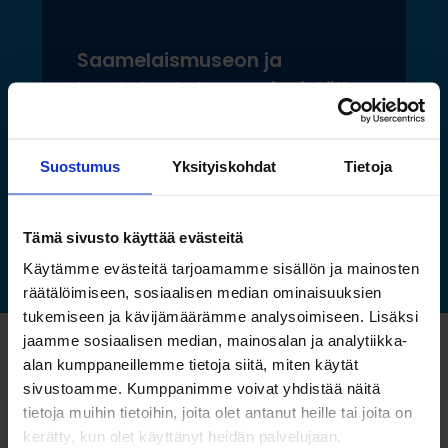
Saamelaismuseon ja
luontokeskuksen esineistölle
sopivat ilmastoidut ja
kestävät säilytysratkaisut
Suostumus
Yksityiskohdat
Tietoja
Lue lisää »
Tämä sivusto käyttää evästeitä
Käytämme evästeitä tarjoamamme sisällön ja mainosten
räätälöimiseen, sosiaalisen median ominaisuuksien
tukemiseen ja kävijämäärämme analysoimiseen. Lisäksi
jaamme sosiaalisen median, mainosalan ja analytiikka-
Katso myös nämä
alan kumppaneillemme tietoja siitä, miten käytät
sivustoamme. Kumppanimme voivat yhdistää näitä
tietoja muihin tietoihin, joita olet antanut heille tai joita on
kerätty, kun olet käyttänyt heidän palvelujaan.