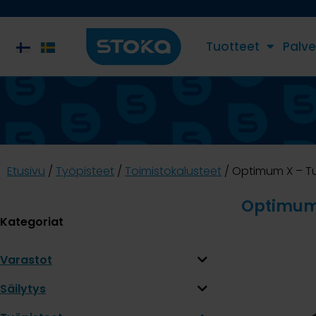
Tuotteet
Palve
Etusivu
/
Työpisteet
/
Toimistokalusteet
/ Optimum X – Tu
Optimum 
Kategoriat
Varastot
Säilytys