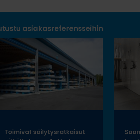
utustu asiakasreferensseihin
Toimivat säilytysratkaisut
Saam