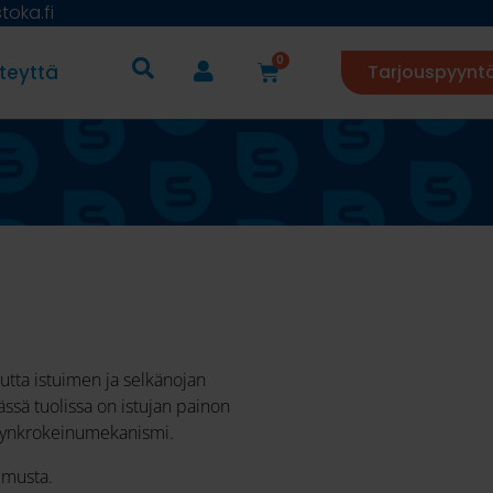
oka.fi
0
teyttä
Tarjouspyynt
tta istuimen ja selkänojan
ässä tuolissa on istujan painon
synkrokeinumekanismi.
 musta.