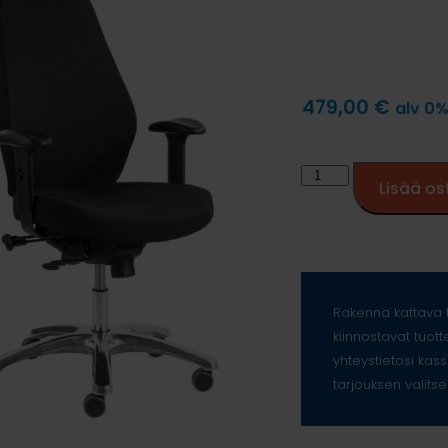
479,00
€
alv 0
Lisää os
Rakenna kattava t
kiinnostavat tuott
yhteystietosi kass
tarjouksen valitse