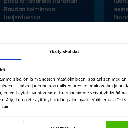
pitkälle tavaralle Hartman
luon
Raudan toiminnan
esine
laajentuessa
ilma
säily
Lue lisää »
Lue
Yksityiskohdat
itä
mme sisällön ja mainosten räätälöimiseen, sosiaalisen median
iseen. Lisäksi jaamme sosiaalisen median, mainosalan ja analy
Katso myös nämä
, miten käytät sivustoamme. Kumppanimme voivat yhdistää näitä t
on kerätty, kun olet käyttänyt heidän palvelujaan. Valitsemalla "Yk
isiin.