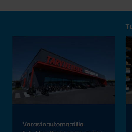
T
Varastoautomaatilla