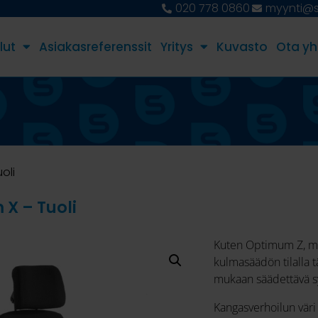
020 778 0860
myynti@st
lut
Asiakasreferenssit
Yritys
Kuvasto
Ota yh
oli
X – Tuoli
Kuten Optimum Z, mu
kulmasäädön tilalla t
mukaan säädettävä 
Kangasverhoilun väri