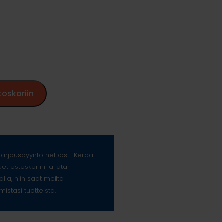
%
toskoriin
arjouspyyntö helposti. Kerää
eet ostoskoriin ja jätä
alla, niin saat meiltä
mistasi tuotteista.