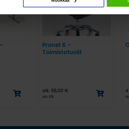
Muokkaa
 –
Pronet 6 –
O
Toimistotuolit
alk.
58,00
€
4
alv 0%
al