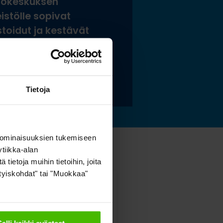
tokeskuksen
istölle sopivat
stoidut ja kestävät
tysratkaisut
 lisää »
Tietoja
 ominaisuuksien tukemiseen
tiikka-alan
ietoja muihin tietoihin, joita
sityiskohdat" tai "Muokkaa"