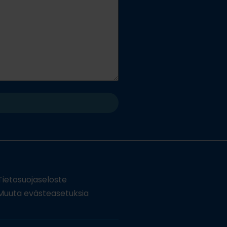
Tietosuojaseloste
uuta evästeasetuksia