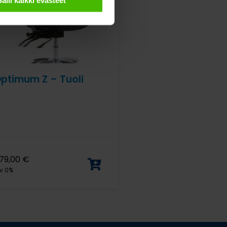
Salli kaikki evästeet
ptimum Z – Tuoli
79,00
€
v 0%