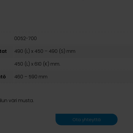
0052-700
tat
490 (L) x 450 – 490 (S) mm
450 (L) x 610 (K) mm.
ätö
460 – 590 mm
un väri musta.
Ota yhteyttä