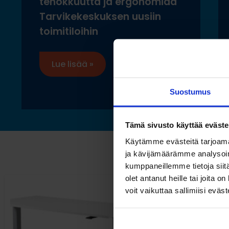
tehokkuutta ja ergonomiaa
Tarvikekeskuksen uusiin
toimitiloihin
Lue lisää »
Suostumus
Tämä sivusto käyttää eväste
Käytämme evästeitä tarjoama
ja kävijämäärämme analysoim
kumppaneillemme tietoja siitä
olet antanut heille tai joita 
voit vaikuttaa sallimiisi eväste