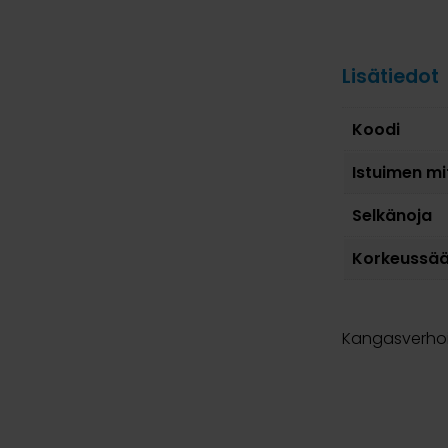
Lisätiedot
Koodi
Istuimen mi
Selkänoja
Korkeussä
Kangasverhoil