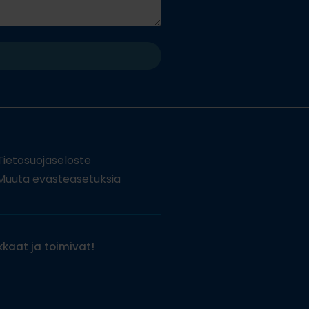
Tietosuojaseloste
uuta evästeasetuksia
kaat ja toimivat!