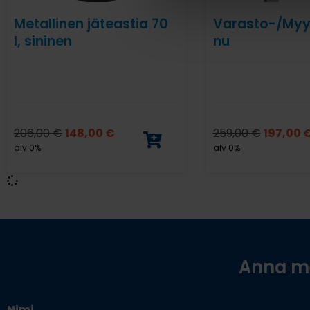
Metallinen jäteastia 70
Varasto-/My
l, sininen
nu
206,00
€
148,00
€
259,00
€
197,00
alv 0%
alv 0%
Anna me
Nimi