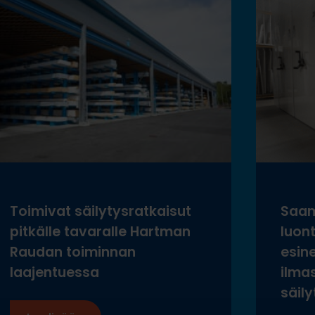
Toimivat säilytysratkaisut
Saam
pitkälle tavaralle Hartman
luon
Raudan toiminnan
esine
laajentuessa
ilma
säily