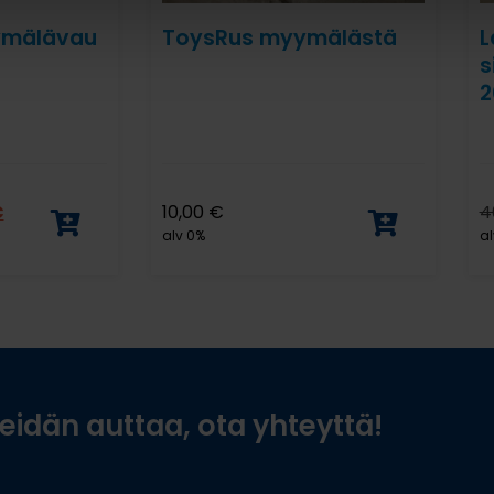
ymälävau
ToysRus myymälästä
L
s
2
€
10,00
€
4
alv 0%
al
idän auttaa, ota yhteyttä!