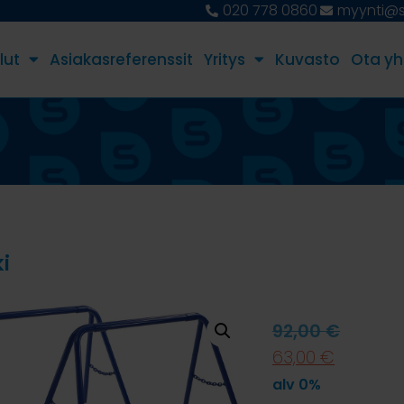
020 778 0860
myynti@st
lut
Asiakasreferenssit
Yritys
Kuvasto
Ota yh
i
92,00
€
63,00
€
alv 0%