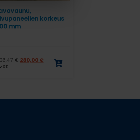
avavaunu,
ivupaneelien korkeus
00 mm
08,47
€
280,00
€
v 0%