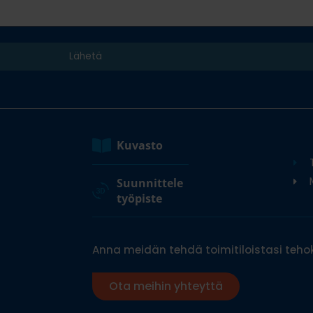
Kuvasto
M
Suunnittele
työpiste
Anna meidän tehdä toimitiloistasi tehok
Ota meihin yhteyttä