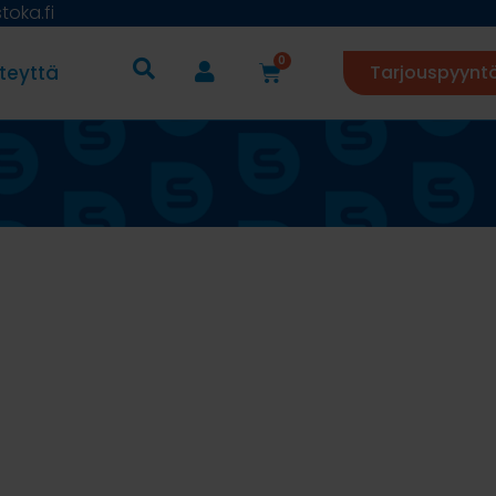
oka.fi
0
teyttä
Tarjouspyynt