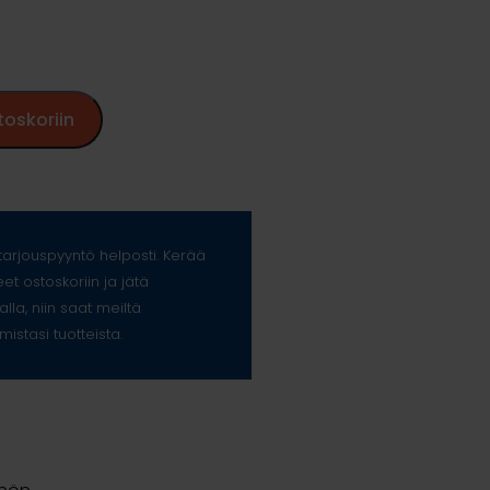
toskoriin
arjouspyyntö helposti. Kerää
eet ostoskoriin ja jätä
alla, niin saat meiltä
mistasi tuotteista.