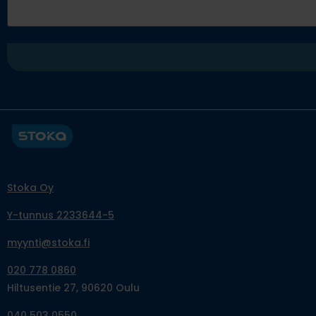
Stoka Oy
Y-tunnus 2233644-5
myynti@stoka.fi
020 778 0860
Hiltusentie 27, 90620 Oulu
040 503 0550