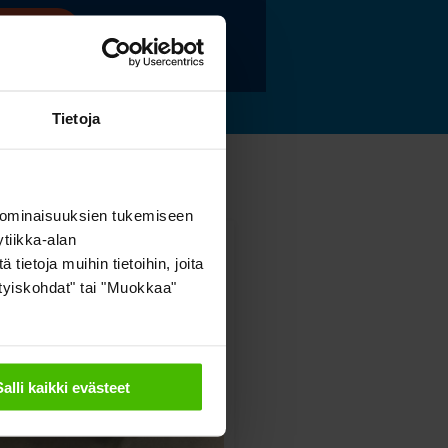
 lisää »
Tietoja
 ominaisuuksien tukemiseen
tiikka-alan
ietoja muihin tietoihin, joita
sityiskohdat" tai "Muokkaa"
Salli kaikki evästeet