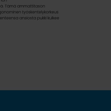
öhön
tävää. Tämä ammattitason
rgonominen työskentelykorkeus
akenteensa ansiosta pukki kulkee