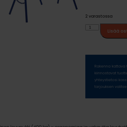
2 varastossa
Lisää os
Rakenna kattava t
kiinnostavat tuott
yhteystietosi kass
tarjouksen valitse