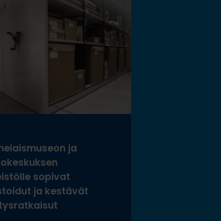
elaismuseon ja
tokeskuksen
istölle sopivat
stoidut ja kestävät
tysratkaisut