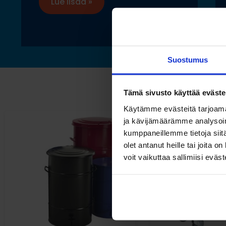
Lue lisää »
Suostumus
Tämä sivusto käyttää eväste
Käytämme evästeitä tarjoama
ja kävijämäärämme analysoim
kumppaneillemme tietoja siitä
olet antanut heille tai joita 
voit vaikuttaa sallimiisi eväste