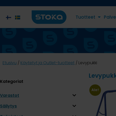
Tuotteet
Palve
Etusivu
/
Käytetyt ja Outlet-tuotteet
/ Levypukki
Levypukk
Kategoriat
Ale!
Varastot
Säilytys