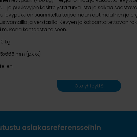
sinen levypukki (400 kg) – ergonomiaa ja vakautta levyty
astu- ja puulevyjen käsittelystä turvallista ja selkää sääs
u levypukki on suunniteltu tarjoamaan optimaalinen ja e
nnustyömailla ja verstasilla. Kevyen ja kokoontaitettavan r
i mukana kohteesta toiseen.
0 kg
25x665 mm (pxlxk)
tellen
Ota yhteyttä
utustu asiakasreferensseihin