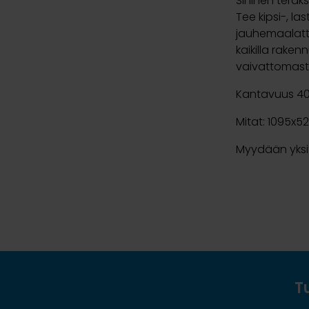
Sininen teräk
Tee kipsi-, l
jauhemaalatt
kaikilla rake
vaivattomast
Kantavuus 40
Mitat: 1095x5
Myydään yksi
T