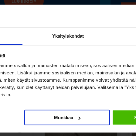
Lue lisää »
Lue
Yksityiskohdat
Katso myös nämä
itä
mme sisällön ja mainosten räätälöimiseen, sosiaalisen median
iseen. Lisäksi jaamme sosiaalisen median, mainosalan ja analy
, miten käytät sivustoamme. Kumppanimme voivat yhdistää näitä t
on kerätty, kun olet käyttänyt heidän palvelujaan. Valitsemalla "Yk
isiin.
Muokkaa