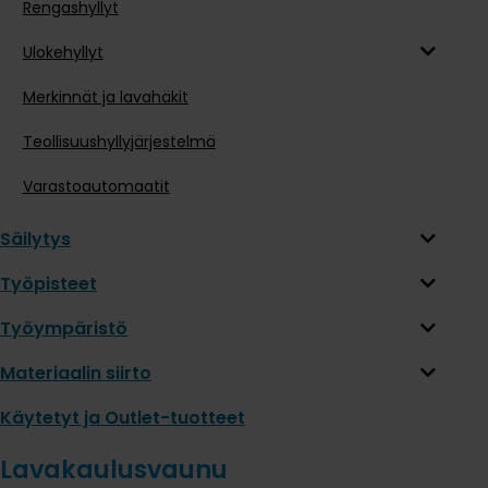
Rengashyllyt
Ulokehyllyt
Merkinnät ja lavahäkit
Teollisuushyllyjärjestelmä
Varastoautomaatit
Säilytys
Työpisteet
Työympäristö
Materiaalin siirto
Käytetyt ja Outlet-tuotteet
Lavakaulusvaunu