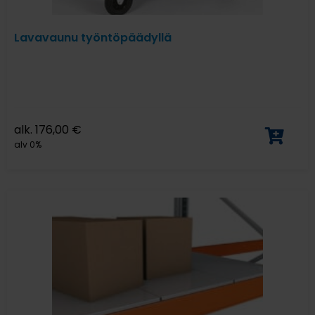
Lavavaunu työntöpäädyllä
alk.
176,00
€
alv 0%