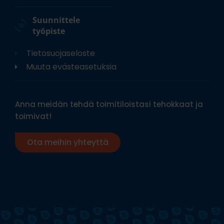
Suunnittele
työpiste
Tietosuojaseloste
Muuta evästeasetuksia
Anna meidän tehdä toimitiloistasi tehokkaat ja
toimivat!
Ota meihin yhteyttä