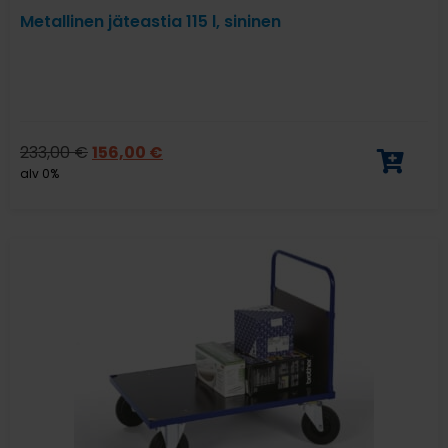
Metallinen jäteastia 115 l, sininen
233,00
€
156,00
€
alv 0%