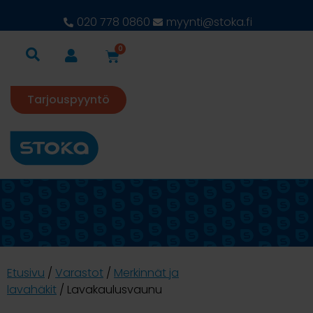
020 778 0860
myynti@stoka.fi
0
Tarjouspyyntö
Etusivu
/
Varastot
/
Merkinnät ja
lavahäkit
/ Lavakaulusvaunu