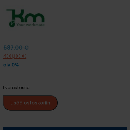
587,00
€
400,00
€
alv 0%
1 varastossa
Lisää ostoskoriin