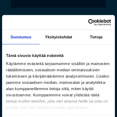
Suostumus
Yksityiskohdat
Tietoja
Tämä sivusto käyttää evästeitä
Käytämme evästeitä tarjoamamme sisällön ja mainosten
räätälöimiseen, sosiaalisen median ominaisuuksien
tukemiseen ja kävijämäärämme analysoimiseen. Lisäksi
Saamelaismuseon ja
jaamme sosiaalisen median, mainosalan ja analytiikka-
alan kumppaneillemme tietoja siitä, miten käytät
luontokeskuksen esineistölle
sivustoamme. Kumppanimme voivat yhdistää näitä
sopivat ilmastoidut ja
tietoja muihin tietoihin, joita olet antanut heille tai joita on
kestävät säilytysratkaisut
kerätty, kun olet käyttänyt heidän palvelujaan.
Valitsemalla "Yksityiskohdat" tai "Muokkaa" voit vaikuttaa