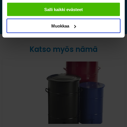
sallimiisi evästeisiin.
Lue lisää »
Salli kaikki evästeet
Muokkaa
Katso myös nämä