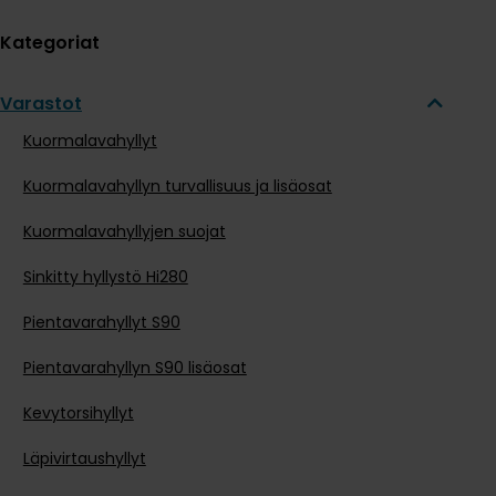
Kategoriat
Varastot
Kuormalavahyllyt
Kuormalavahyllyn turvallisuus ja lisäosat
Kuormalavahyllyjen suojat
Sinkitty hyllystö Hi280
Pientavarahyllyt S90
Pientavarahyllyn S90 lisäosat
Kevytorsihyllyt
Läpivirtaushyllyt