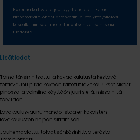
Rakenna kattava tarjouspyyntö helposti. Kerää
kiinnostavat tuotteet ostoskoriin ja jätä yhteystietosi
kassalla, niin saat meiltä tarjouksen valitsemistasi
tuotteista.
Lisätiedot
Tämä täysin hitsattu ja kovaa kulutusta kestävä
teräsvaunu pitää kokoon taitetut lavakaulukset siististi
pinossa ja valmiina käyttöön juuri siellä, missä niitä
tarvitaan.
Lavakaulusvaunu mahdollistaa eri kokoisten
lavakaulusten helpon siirtämisen.
Jauhemaalattu, tolpat sähkösinkittyä terästä
Täysin hitsattu