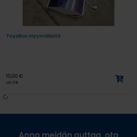
ToysRus myymälästä
10,00
€
alv 0%
Anna meidän auttaa, ota