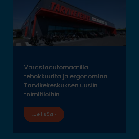
Varastoautomaatilla
tehokkuutta ja ergonomiaa
Tarvikekeskuksen uusiin
toimitiloihin
Lue lisää »