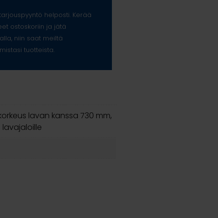
arjouspyyntö helposti. Kerää
eet ostoskoriin ja jätä
alla, niin saat meiltä
mistasi tuotteista.
 korkeus lavan kanssa 730 mm,
lavajaloille