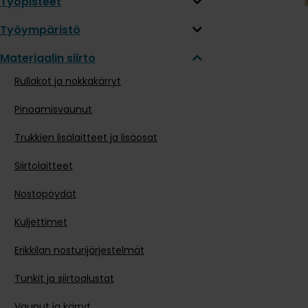
Työpisteet
Työympäristö
Materiaalin siirto
Rullakot ja nokkakärryt
Pinoamisvaunut
Trukkien lisälaitteet ja lisäosat
Siirtolaitteet
Nostopöydät
Kuljettimet
Erikkilan nosturijärjestelmät
Tunkit ja siirtoalustat
Vaunut ja kärryt