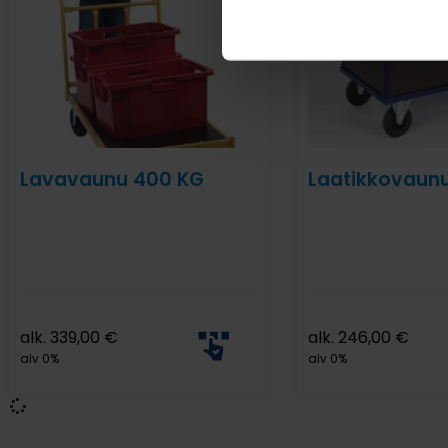
Lavavaunu 400 KG
Laatikkovaun
alk.
339,00
€
alk.
246,00
€
alv 0%
alv 0%