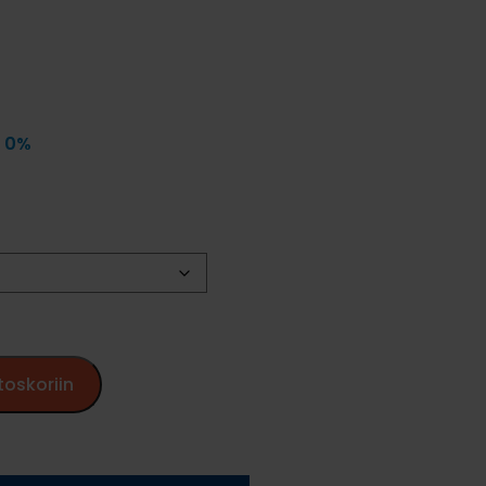
v 0%
toskoriin