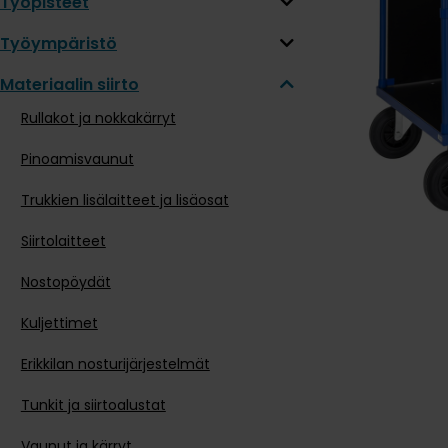
Työpisteet
Työympäristö
Materiaalin siirto
Rullakot ja nokkakärryt
Pinoamisvaunut
Trukkien lisälaitteet ja lisäosat
Siirtolaitteet
Nostopöydät
Kuljettimet
Erikkilan nosturijärjestelmät
Tunkit ja siirtoalustat
Vaunut ja kärryt