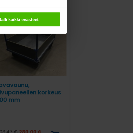
Salli kaikki evästeet
avavaunu,
ivupaneelien korkeus
00 mm
08,47
€
280,00
€