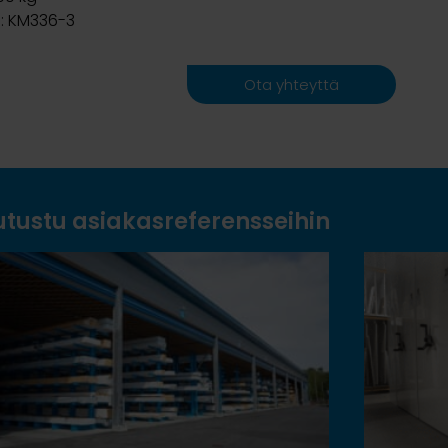
: KM336-3
Ota yhteyttä
utustu asiakasreferensseihin