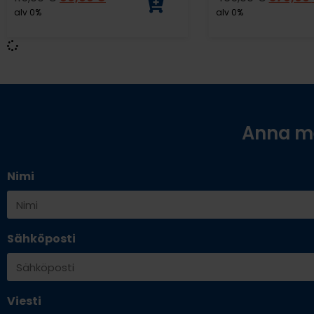
alv 0%
alv 0%
Anna me
Nimi
Sähköposti
Viesti