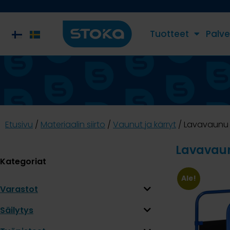
Tuotteet
Palve
Etusivu
/
Materiaalin siirto
/
Vaunut ja kärryt
/ Lavavaunu 
Lavavaun
Kategoriat
Ale!
Varastot
Säilytys