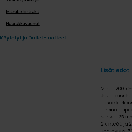
Mitsubishi-trukit
Haarukkavaunut
Käytetyt ja Outlet-tuotteet
Lisätiedot
Mitat: 1200 x 
Jauhemaalattu
Tason korke
Laminaattipa
Kahvat 25 mm
2 kiinteää j
Kantavuus: 5