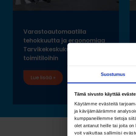
Varastoautomaatilla
tehokkuutta ja ergonomiaa
Tarvikekeskuksen uusiin
toimitiloihin
Suostumus
Lue lisää »
Tämä sivusto käyttää eväste
Käytämme evästeitä tarjoama
ja kävijämäärämme analysoim
kumppaneillemme tietoja siitä
olet antanut heille tai joita 
voit vaikuttaa sallimiisi eväste