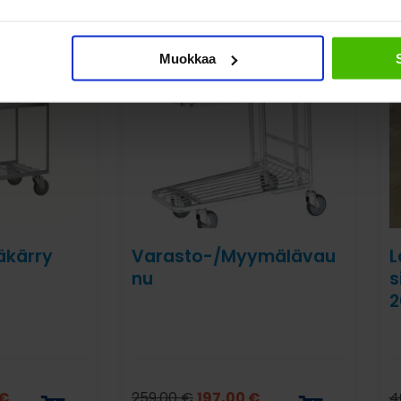
Muokkaa
äkärry
Varasto-/Myymälävau
L
nu
s
2
€
259,00
€
197,00
€
4