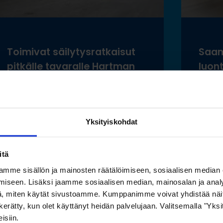
Toimivat säilytysratkaisut
Saam
pitkälle tavaralle Hartman
luon
Raudan toiminnan
esine
laajentuessa
ilma
säily
Yksityiskohdat
Lue lisää »
Lue
itä
mme sisällön ja mainosten räätälöimiseen, sosiaalisen median
iseen. Lisäksi jaamme sosiaalisen median, mainosalan ja analy
, miten käytät sivustoamme. Kumppanimme voivat yhdistää näitä t
on kerätty, kun olet käyttänyt heidän palvelujaan. Valitsemalla "Yk
Katso myös nämä
isiin.