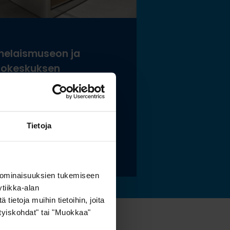
elaismuseon ja
tokeskuksen
istölle sopivat
stoidut ja kestävät
tysratkaisut
Tietoja
 lisää »
 ominaisuuksien tukemiseen
tiikka-alan
ietoja muihin tietoihin, joita
sityiskohdat" tai "Muokkaa"