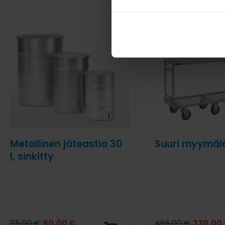
Metallinen jäteastia 30
Suuri myymäl
l, sinkitty
115,00
€
90,00
€
465,00
€
370,00