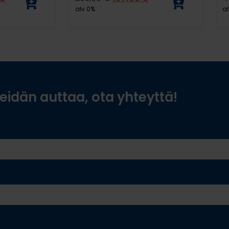
alv 0%
al
idän auttaa, ota yhteyttä!