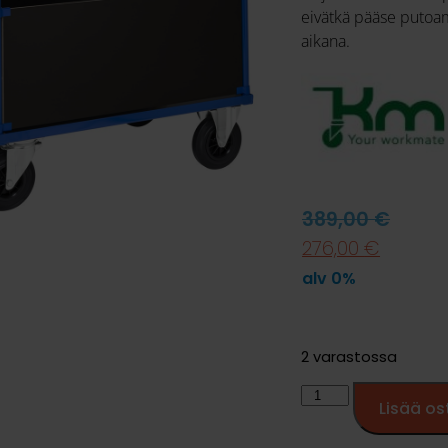
eivätkä pääse putoam
aikana.
389,00
€
276,00
€
alv 0%
2 varastossa
Lisää os