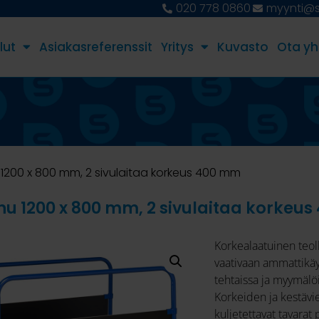
020 778 0860
myynti@st
lut
Asiakasreferenssit
Yritys
Kuvasto
Ota yh
1200 x 800 mm, 2 sivulaitaa korkeus 400 mm
u 1200 x 800 mm, 2 sivulaitaa korkeu
Korkealaatuinen teol
vaativaan ammattikäyt
tehtaissa ja myymälö
Korkeiden ja kestävie
kuljetettavat tavarat 