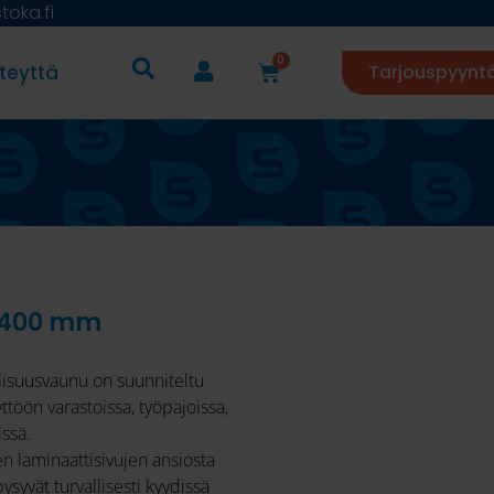
oka.fi
0
teyttä
Tarjouspyynt
s 400 mm
lisuusvaunu on suunniteltu
töön varastoissa, työpajoissa,
issä.
n laminaattisivujen ansiosta
pysyvät turvallisesti kyydissä