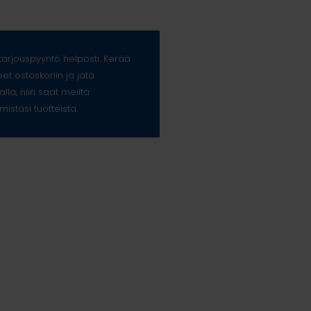
arjouspyyntö helposti. Kerää
eet ostoskoriin ja jätä
alla, niin saat meiltä
mistasi tuotteista.