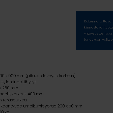
Rakenna kattava t
kiinnostavat tuott
yhteystietosi kass
tarjouksen valitse
800 x 900 mm (pituus x leveys x korkeus)
, laminaattihyllyt
us 260 mm
neelit, korkeus 400 mm
 teräsputkea
a 2 kääntyvää umpikumipyörää 200 x 50 mm
00 kg