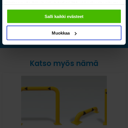
kestävät säilytysratkaisut
Valitsemalla "Yksityiskohdat" tai "Muokkaa" voit vaikuttaa
sallimiisi evästeisiin.
Salli kaikki evästeet
Lue lisää »
Muokkaa
Katso myös nämä