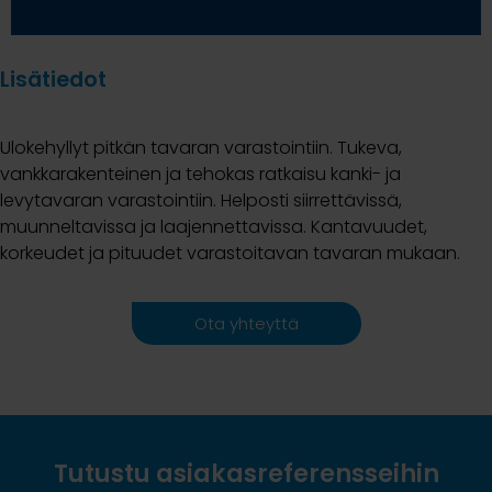
Lisätiedot
Ulokehyllyt pitkän tavaran varastointiin. Tukeva,
vankkarakenteinen ja tehokas ratkaisu kanki- ja
levytavaran varastointiin. Helposti siirrettävissä,
muunneltavissa ja laajennettavissa. Kantavuudet,
korkeudet ja pituudet varastoitavan tavaran mukaan.
Ota yhteyttä
Tutustu asiakasreferensseihin