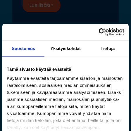
Lue lisää »
Suostumus
Yksityiskohdat
Tietoja
Tämä sivusto käyttää evästeitä
Käytämme evästeitä tarjoamamme sisällön ja mainosten
räätälöimiseen, sosiaalisen median ominaisuuksien
tukemiseen ja kävijämäärämme analysoimiseen. Lisäksi
jaamme sosiaalisen median, mainosalan ja analytiikka-
Saamelaismuseon ja
alan kumppaneillemme tietoja siitä, miten käytät
sivustoamme. Kumppanimme voivat yhdistää näitä
luontokeskuksen esineistölle
tietoja muihin tietoihin, joita olet antanut heille tai joita on
sopivat ilmastoidut ja
kerätty, kun olet käyttänyt heidän palvelujaan.