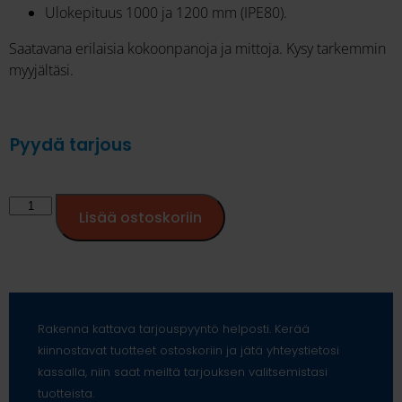
Ulokepituus 1000 ja 1200 mm (IPE80).
Saatavana erilaisia kokoonpanoja ja mittoja. Kysy tarkemmin
myyjältäsi.
Pyydä tarjous
Lisää ostoskoriin
Rakenna kattava tarjouspyyntö helposti. Kerää
kiinnostavat tuotteet ostoskoriin ja jätä yhteystietosi
kassalla, niin saat meiltä tarjouksen valitsemistasi
tuotteista.