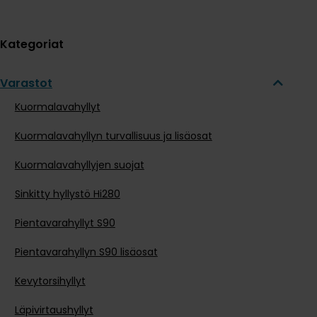
Kategoriat
Varastot
Kuormalavahyllyt
Kuormalavahyllyn turvallisuus ja lisäosat
Kuormalavahyllyjen suojat
Sinkitty hyllystö Hi280
Pientavarahyllyt S90
Pientavarahyllyn S90 lisäosat
Kevytorsihyllyt
Läpivirtaushyllyt