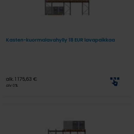
Kasten-kuormalavahylly 18 EUR lavapaikkaa
alk.
1 175,63
€
alv 0%