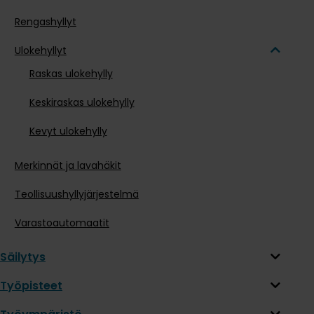
Rengashyllyt
Ulokehyllyt
Raskas ulokehylly
Keskiraskas ulokehylly
Kevyt ulokehylly
Merkinnät ja lavahäkit
Teollisuushyllyjärjestelmä
Varastoautomaatit
Säilytys
Työpisteet