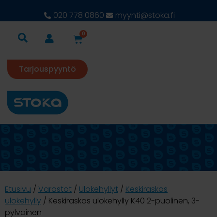
020 778 0860
myynti@stoka.fi
0
Tarjouspyyntö
Etusivu
/
Varastot
/
Ulokehyllyt
/
Keskiraskas
ulokehylly
/ Keskiraskas ulokehylly K40 2-puolinen, 3-
pylväinen