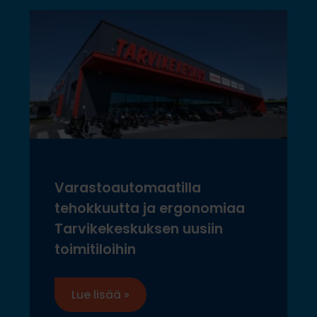
Varastoautomaatilla
tehokkuutta ja ergonomiaa
Tarvikekeskuksen uusiin
toimitiloihin
Lue lisää »