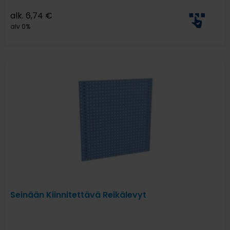
alk.
6,74
€
alv 0%
Seinään Kiinnitettävä Reikälevyt