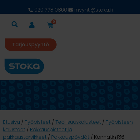
020 778 0860
myynti@stoka.fi
0
Tarjouspyyntö
Etusivu
/
Työpisteet
/
Teollisuuskalusteet
/
Työpisteen
kalusteet
/
Pakkauspisteet ja
pakkaustarvikkeet
/
Pakkauspöydät
/ Kannatin R16