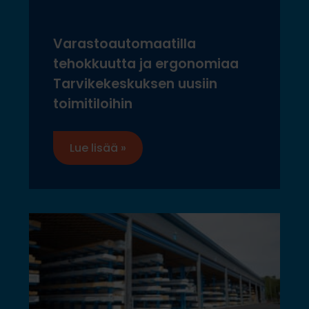
Varastoautomaatilla
tehokkuutta ja ergonomiaa
Tarvikekeskuksen uusiin
toimitiloihin
Lue lisää »