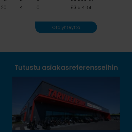
20
4
10
831514-51
Ota yhteyttä
Tutustu asiakasreferensseihin