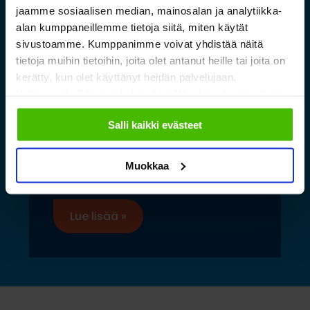
jaamme sosiaalisen median, mainosalan ja analytiikka-
alan kumppaneillemme tietoja siitä, miten käytät
sivustoamme. Kumppanimme voivat yhdistää näitä
tietoja muihin tietoihin, joita olet antanut heille tai joita on
kerätty, kun olet käyttänyt heidän palvelujaan.
Valitsemalla "Yksityiskohdat" tai "Muokkaa" voit vaikuttaa
Saamelaismuseon ja
sallimiisi evästeisiin.
Salli kaikki evästeet
luontokeskuksen esineistölle
sopivat ilmastoidut ja
Muokkaa
kestävät säilytysratkaisut
Lue lisää »