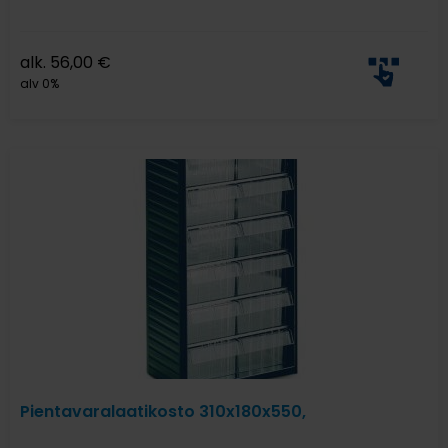
alk.
56,00
€
alv 0%
Pientavaralaatikosto 310x180x550,