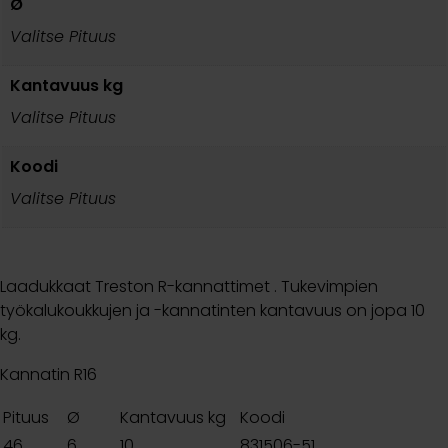
Ø
Valitse Pituus
Kantavuus kg
Valitse Pituus
Koodi
Valitse Pituus
Laadukkaat Treston R-kannattimet . Tukevimpien
työkalukoukkujen ja -kannatinten kantavuus on jopa 10
kg.
Kannatin R16
Pituus
Ø
Kantavuus kg
Koodi
46
6
10
831506-51