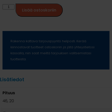
Lisää ostoskoriin
Rakenna kattava tarjouspyyntö helposti. Kerää
kiinnostavat tuotteet ostoskoriin ja jätä yhteystietosi
kassalla, niin saat meiltä tarjouksen valitsemistasi
tuotteista.
Lisätiedot
Pituus
46, 20