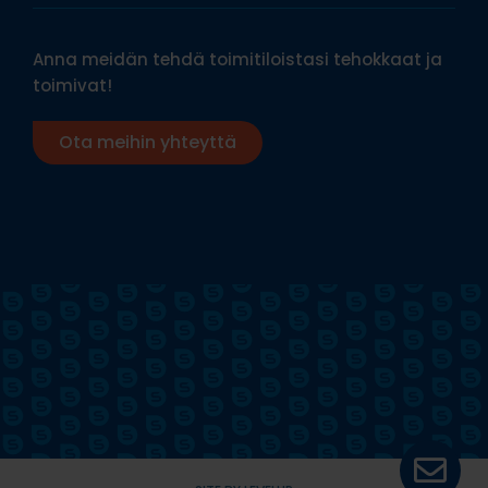
Anna meidän tehdä toimitiloistasi tehokkaat ja
toimivat!
Ota meihin yhteyttä