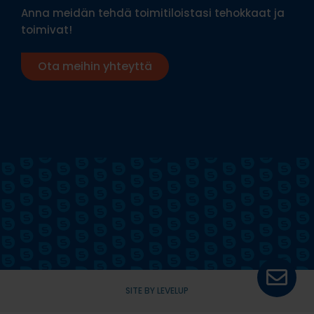
Anna meidän tehdä toimitiloistasi tehokkaat ja
toimivat!
Ota meihin yhteyttä
SITE BY LEVELUP