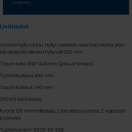
tuotteista.
Lisätiedot
Oranssi hyllyvaunu. Hyllyt voidaan asentaa reuna ylös-
tai alaspäin, kiinteä hyllyväli 530 mm.
Tason koko 940*440 mm (pituus*leveys)
Työntökorkeus 940 mm
Tason korkeus 740 mm
250 KG kantavuus.
Pyörät 125 mm halkaisija, 2 jarrullista pyörää, 2 vapaasti
pyörivää
Tuotenumero: 6529-101-55B