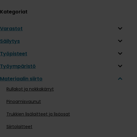
Kategoriat
Varastot
Säilytys
Työpisteet
Työympäristö
Materiaalin siirto
Rullakot ja nokkakärryt
Pinoamisvaunut
Trukkien lisälaitteet ja lisäosat
Siirtolaitteet