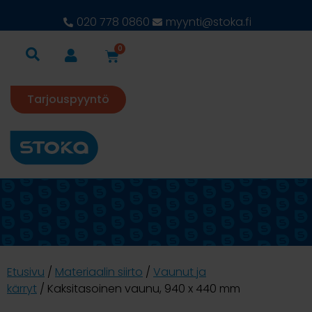
020 778 0860
myynti@stoka.fi
0
Tarjouspyyntö
Etusivu
/
Materiaalin siirto
/
Vaunut ja
kärryt
/ Kaksitasoinen vaunu, 940 x 440 mm