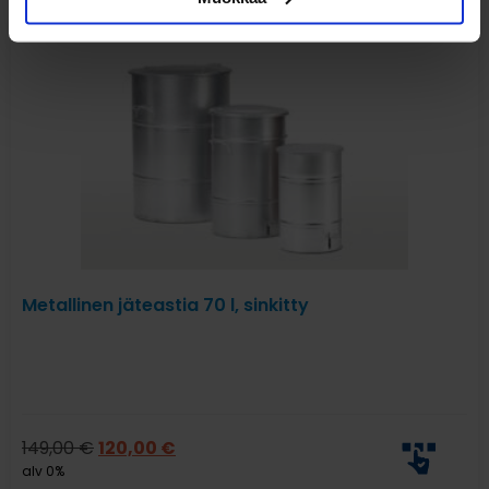
Metallinen jäteastia 70 l, sinkitty
149,00
€
120,00
€
alv 0%