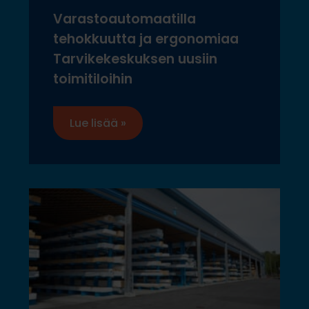
Varastoautomaatilla
tehokkuutta ja ergonomiaa
Tarvikekeskuksen uusiin
toimitiloihin
Lue lisää »