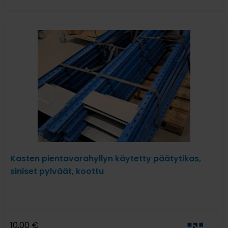
Kasten pientavarahyllyn käytetty päätytikas,
siniset pylväät, koottu
10,00
€