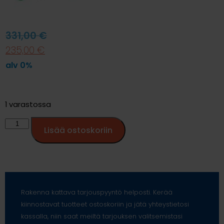
331,00
€
235,00
€
alv 0%
1 varastossa
Lisää ostoskoriin
Rakenna kattava tarjouspyyntö helposti. Kerää
kiinnostavat tuotteet ostoskoriin ja jätä yhteystietosi
kassalla, niin saat meiltä tarjouksen valitsemistasi