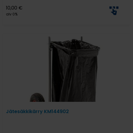
10,00
€
alv 0%
Jätesäkkikärry KM144902