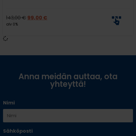
143,00
€
99,00
€
alv 0%
Anna meidän auttaa, ota
yhteyttä!
Nimi
Sähköposti