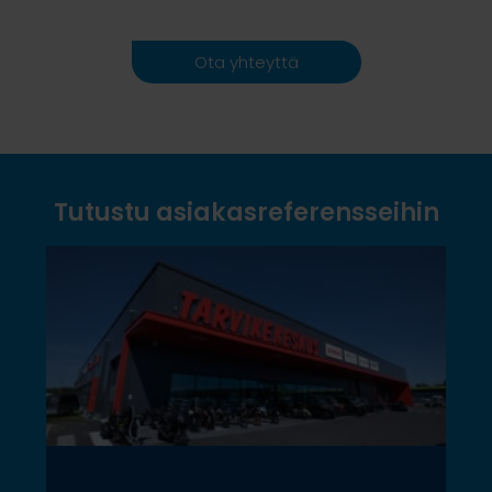
Ota yhteyttä
Tutustu asiakasreferensseihin