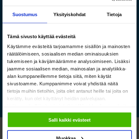
Suostumus
Yksityiskohdat
Tietoja
Tämä sivusto käyttää evästeitä
Saamelaismuseon ja
Käytämme evästeitä tarjoamamme sisällön ja mainosten
luontokeskuksen esineistölle
räätälöimiseen, sosiaalisen median ominaisuuksien
sopivat ilmastoidut ja
tukemiseen ja kävijämäärämme analysoimiseen. Lisäksi
kestävät säilytysratkaisut
jaamme sosiaalisen median, mainosalan ja analytiikka-
alan kumppaneillemme tietoja siitä, miten käytät
sivustoamme. Kumppanimme voivat yhdistää näitä
Lue lisää »
tietoja muihin tietoihin, joita olet antanut heille tai joita on
kerätty, kun olet käyttänyt heidän palvelujaan.
Valitsemalla "Yksityiskohdat" tai "Muokkaa" voit vaikuttaa
sallimiisi evästeisiin.
Salli kaikki evästeet
Katso myös nämä
Muokkaa