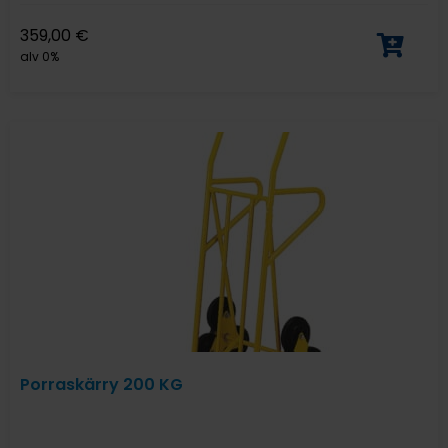
359,00
€
alv 0%
Porraskärry 200 KG