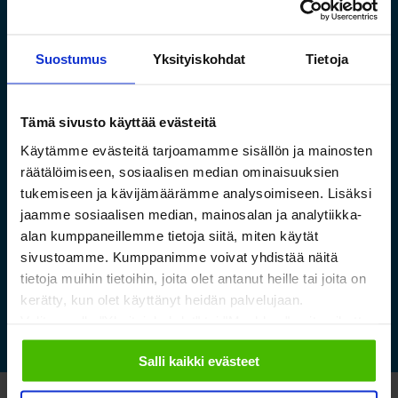
Suostumus
Yksityiskohdat
Tietoja
Tämä sivusto käyttää evästeitä
Saamelaismuseon ja
Käytämme evästeitä tarjoamamme sisällön ja mainosten
luontokeskuksen esineistölle
räätälöimiseen, sosiaalisen median ominaisuuksien
tukemiseen ja kävijämäärämme analysoimiseen. Lisäksi
sopivat ilmastoidut ja
jaamme sosiaalisen median, mainosalan ja analytiikka-
kestävät säilytysratkaisut
alan kumppaneillemme tietoja siitä, miten käytät
sivustoamme. Kumppanimme voivat yhdistää näitä
tietoja muihin tietoihin, joita olet antanut heille tai joita on
Lue lisää »
kerätty, kun olet käyttänyt heidän palvelujaan.
Valitsemalla "Yksityiskohdat" tai "Muokkaa" voit vaikuttaa
sallimiisi evästeisiin.
Salli kaikki evästeet