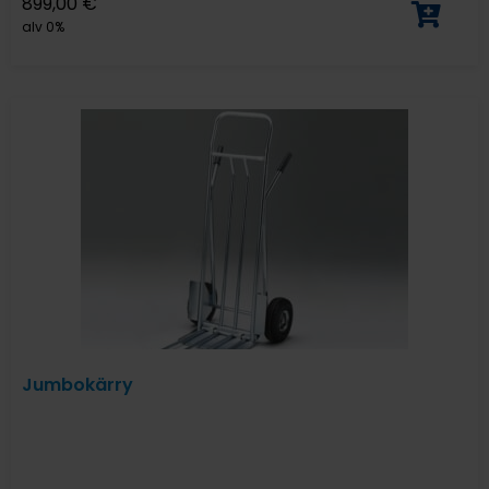
899,00
€
alv 0%
Jumbokärry