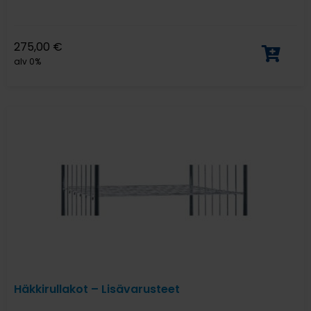
275,00
€
alv 0%
Häkkirullakot – Lisävarusteet