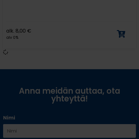
alk.
8,00
€
alv 0%
Anna meidän auttaa, ota
yhteyttä!
Nimi