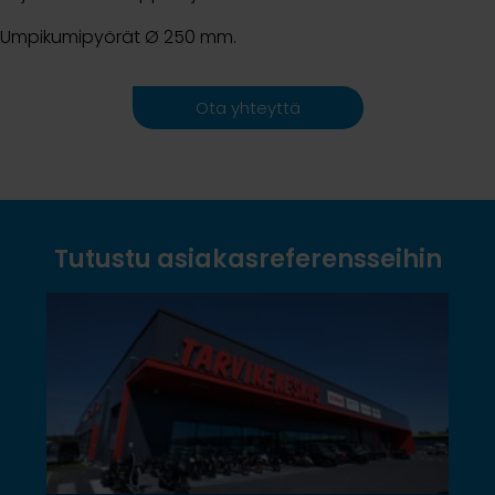
Umpikumipyörät Ø 250 mm.
Ota yhteyttä
Tutustu asiakasreferensseihin