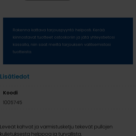
Rakenna kattava tarjouspyyntö helposti. Kerää
kiinnostavat tuotteet ostoskoriin ja jätä yhteystietosi
kassalla, niin saat meiltä tarjouksen valitsemistasi
tuotteista.
Lisätiedot
Koodi
1005745
Leveät kahvat ja varmistusketju tekevät pullojen
kuljetuksesta helppoa ja turvallista.