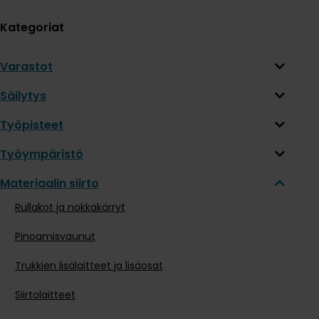
Kategoriat
Varastot
Säilytys
Työpisteet
Työympäristö
Materiaalin siirto
Rullakot ja nokkakärryt
Pinoamisvaunut
Trukkien lisälaitteet ja lisäosat
Siirtolaitteet