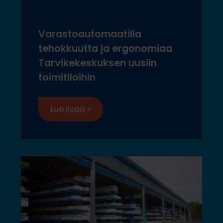
Varastoautomaatilla
tehokkuutta ja ergonomiaa
Tarvikekeskuksen uusiin
toimitiloihin
Lue lisää »