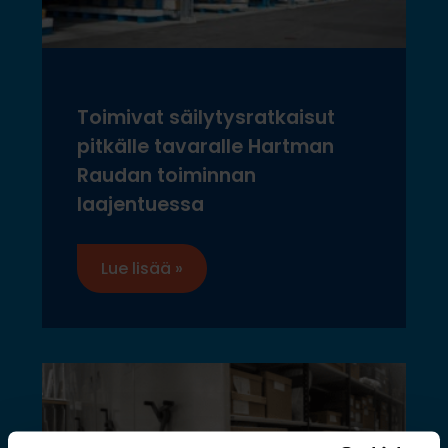
Toimivat säilytysratkaisut
pitkälle tavaralle Hartman
Raudan toiminnan
laajentuessa
Lue lisää »