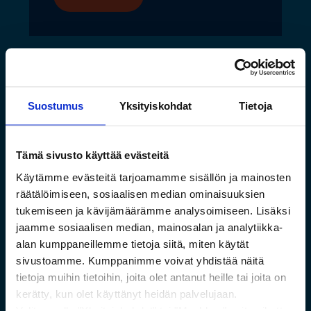
Suostumus
Yksityiskohdat
Tietoja
Tämä sivusto käyttää evästeitä
Käytämme evästeitä tarjoamamme sisällön ja mainosten
räätälöimiseen, sosiaalisen median ominaisuuksien
tukemiseen ja kävijämäärämme analysoimiseen. Lisäksi
jaamme sosiaalisen median, mainosalan ja analytiikka-
Saamelaismuseon ja
alan kumppaneillemme tietoja siitä, miten käytät
luontokeskuksen esineistölle
sivustoamme. Kumppanimme voivat yhdistää näitä
sopivat ilmastoidut ja
tietoja muihin tietoihin, joita olet antanut heille tai joita on
kestävät säilytysratkaisut
kerätty, kun olet käyttänyt heidän palvelujaan.
Valitsemalla "Yksityiskohdat" tai "Muokkaa" voit vaikuttaa