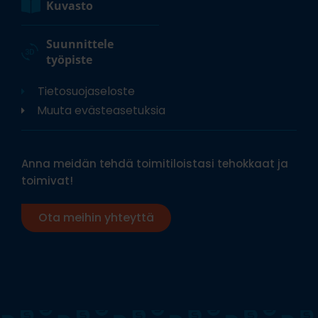
Kuvasto
Suunnittele
työpiste
Tietosuojaseloste
Muuta evästeasetuksia
Anna meidän tehdä toimitiloistasi tehokkaat ja
toimivat!
Ota meihin yhteyttä