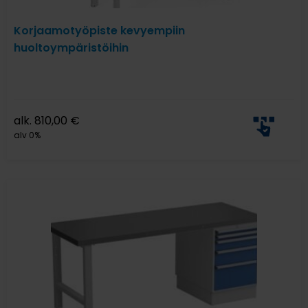
Korjaamotyöpiste kevyempiin
huoltoympäristöihin
alk.
810,00
€
alv 0%