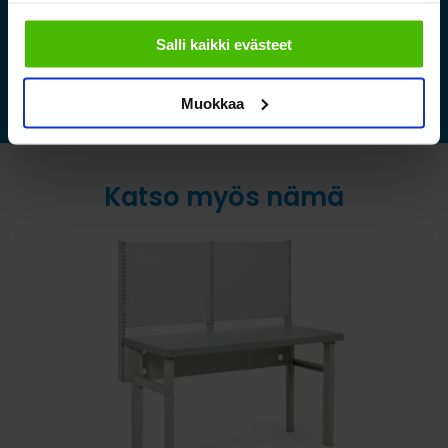
sallimiisi evästeisiin.
Lue lisää »
Salli kaikki evästeet
Muokkaa
Katso myös nämä