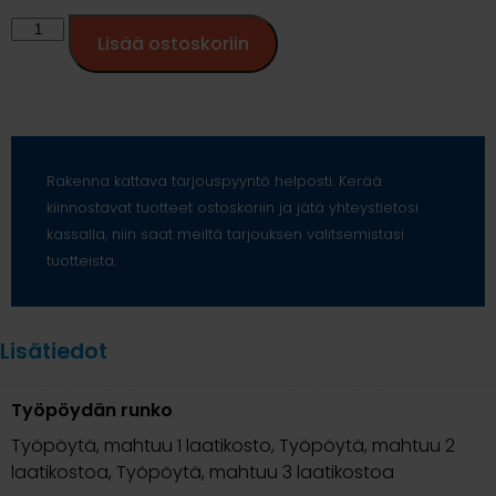
Lisää ostoskoriin
Rakenna kattava tarjouspyyntö helposti. Kerää
kiinnostavat tuotteet ostoskoriin ja jätä yhteystietosi
kassalla, niin saat meiltä tarjouksen valitsemistasi
tuotteista.
Lisätiedot
Työpöydän runko
Työpöytä, mahtuu 1 laatikosto, Työpöytä, mahtuu 2
laatikostoa, Työpöytä, mahtuu 3 laatikostoa