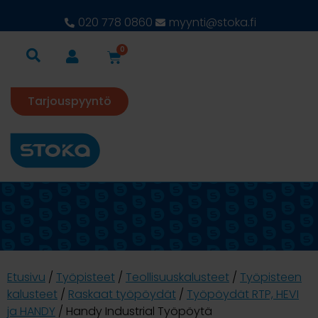
020 778 0860
myynti@stoka.fi
0
Tarjouspyyntö
Etusivu
/
Työpisteet
/
Teollisuuskalusteet
/
Työpisteen
kalusteet
/
Raskaat työpöydät
/
Työpöydät RTP, HEVI
ja HANDY
/ Handy Industrial Työpöytä