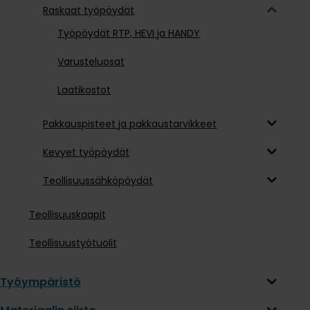
Raskaat työpöydät
Työpöydät RTP, HEVI ja HANDY
Varusteluosat
Laatikostot
Pakkauspisteet ja pakkaustarvikkeet
Kevyet työpöydät
Teollisuussähköpöydät
Teollisuuskaapit
Teollisuustyötuolit
Työympäristö