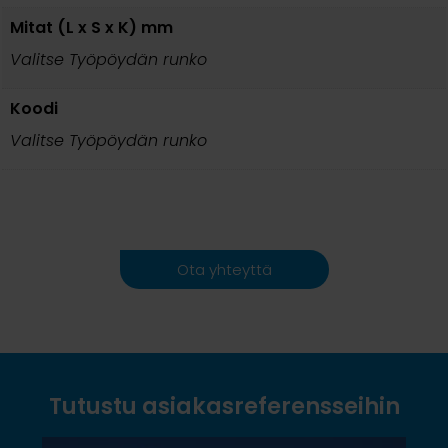
Mitat (L x S x K) mm
Valitse Työpöydän runko
Koodi
Valitse Työpöydän runko
Ota yhteyttä
Tutustu asiakasreferensseihin