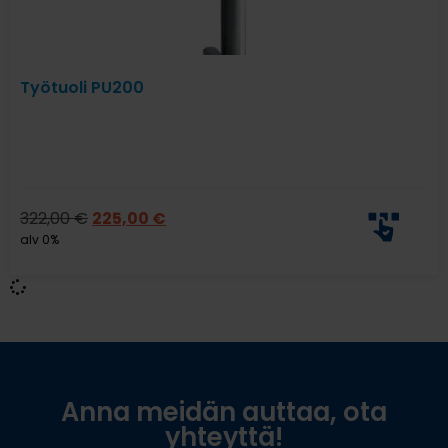
Työtuoli PU200
322,00
€
225,00
€
alv 0%
Anna meidän auttaa, ota
yhteyttä!