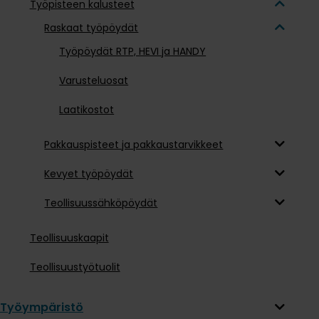
Työpisteen kalusteet
Raskaat työpöydät
Työpöydät RTP, HEVI ja HANDY
Varusteluosat
Laatikostot
Pakkauspisteet ja pakkaustarvikkeet
Kevyet työpöydät
Teollisuussähköpöydät
Teollisuuskaapit
Teollisuustyötuolit
Työympäristö