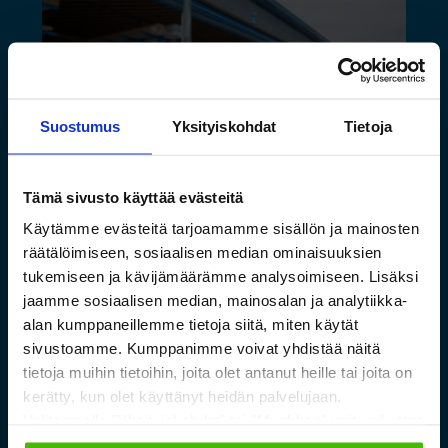
Suostumus
Yksityiskohdat
Tietoja
Tämä sivusto käyttää evästeitä
Käytämme evästeitä tarjoamamme sisällön ja mainosten
Toimivat säilytysratkaisut
räätälöimiseen, sosiaalisen median ominaisuuksien
pitkälle tavaralle Hartman
tukemiseen ja kävijämäärämme analysoimiseen. Lisäksi
Raudan toiminnan
jaamme sosiaalisen median, mainosalan ja analytiikka-
laajentuessa
alan kumppaneillemme tietoja siitä, miten käytät
sivustoamme. Kumppanimme voivat yhdistää näitä
tietoja muihin tietoihin, joita olet antanut heille tai joita on
Lue lisää »
kerätty, kun olet käyttänyt heidän palvelujaan.
Valitsemalla "Yksityiskohdat" tai "Muokkaa" voit vaikuttaa
sallimiisi evästeisiin.