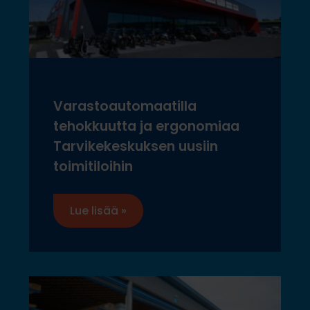
Varastoautomaatilla
tehokkuutta ja ergonomiaa
Tarvikekeskuksen uusiin
toimitiloihin
Lue lisää »