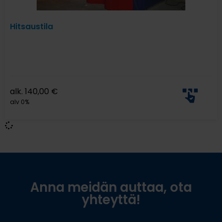
Hitsaustila
alk.
140,00
€
alv 0%
Anna meidän auttaa, ota
yhteyttä!