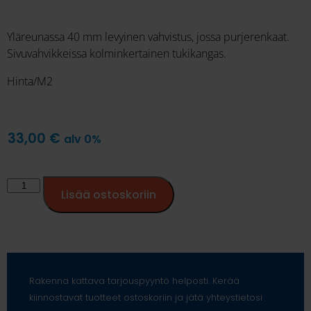
Yläreunassa 40 mm levyinen vahvistus, jossa purjerenkaat.
Sivuvahvikkeissa kolminkertainen tukikangas.
Hinta/M2
33,00
€
alv 0%
Lisää ostoskoriin
Rakenna kattava tarjouspyyntö helposti. Kerää
kiinnostavat tuotteet ostoskoriin ja jätä yhteystietosi