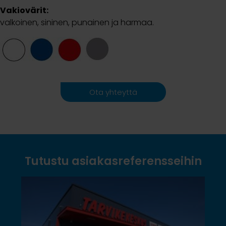
Vakiovärit:
valkoinen, sininen, punainen ja harmaa.
Ota yhteyttä
Tutustu asiakasreferensseihin