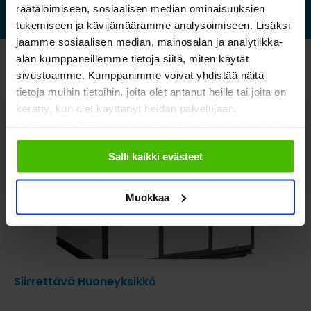
räätälöimiseen, sosiaalisen median ominaisuuksien
tukemiseen ja kävijämäärämme analysoimiseen. Lisäksi
jaamme sosiaalisen median, mainosalan ja analytiikka-
alan kumppaneillemme tietoja siitä, miten käytät
Katso myös nämä
sivustoamme. Kumppanimme voivat yhdistää näitä
tietoja muihin tietoihin, joita olet antanut heille tai joita on
kerätty, kun olet käyttänyt heidän palvelujaan.
Valitsemalla "Yksityiskohdat" tai "Muokkaa" voit vaikuttaa
sallimiisi evästeisiin.
Salli kaikki evästeet
Muokkaa
Siirrettävä Huoneyksikkö