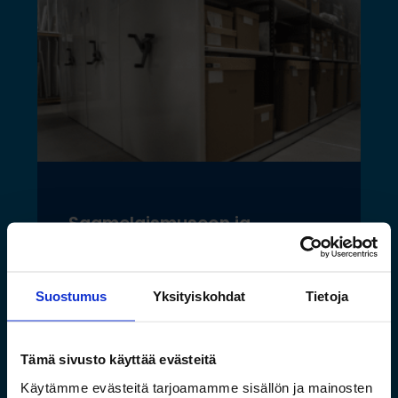
Saamelaismuseon ja
luontokeskuksen esineistölle
sopivat ilmastoidut ja
Suostumus
Yksityiskohdat
Tietoja
kestävät säilytysratkaisut
Lue lisää »
Tämä sivusto käyttää evästeitä
Käytämme evästeitä tarjoamamme sisällön ja mainosten