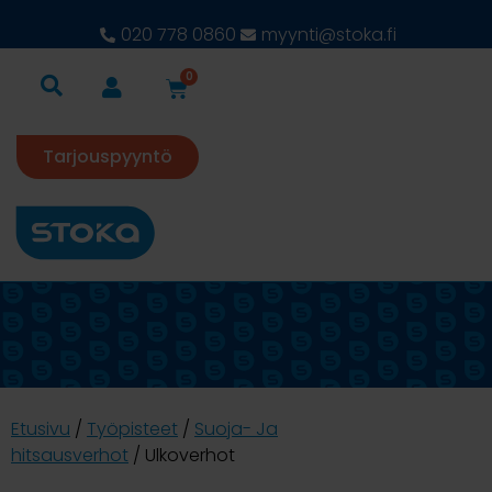
020 778 0860
myynti@stoka.fi
0
Tarjouspyyntö
Etusivu
/
Työpisteet
/
Suoja- Ja
hitsausverhot
/ Ulkoverhot