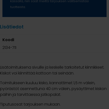
kassalla, niin saat meiltä tarjouksen valitsemistasi
tuotteista.
Lisätiedot
Koodi
2134-711
Lisätoimituksena sivuille ja keskelle tarkoitetut kiinnikkeet.
Kiskot voi kiinnittää kattoon tai seinään.
Toimitukseen kuuluu kisko, kannattimet 1,5 m välein,
pyörästöt asennettuna 40 cm välein, pysäyttimet kiskon
päihin ja tarvittaessa jatkopalat.
Tiputusosat tarjouksen mukaan.