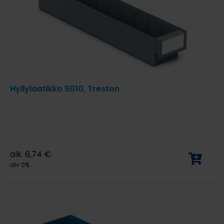
Hyllylaatikko 5010, Treston
alk.
6,74
€
alv 0%