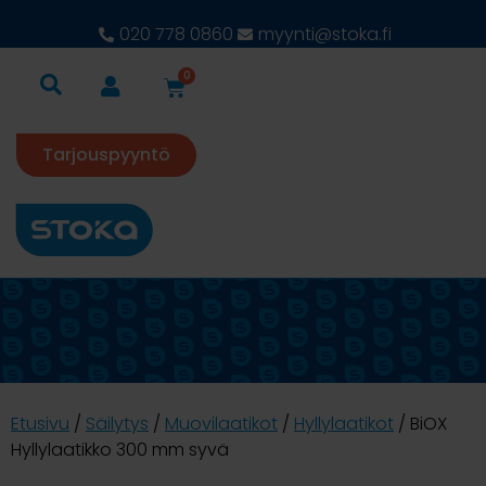
020 778 0860
myynti@stoka.fi
0
Tarjouspyyntö
Etusivu
/
Säilytys
/
Muovilaatikot
/
Hyllylaatikot
/ BiOX
Hyllylaatikko 300 mm syvä