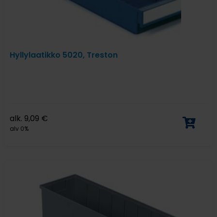
Hyllylaatikko 5020, Treston
alk.
9,09
€
alv 0%