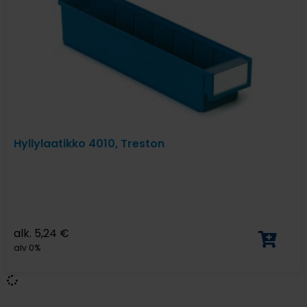
Hyllylaatikko 4010, Treston
alk.
5,24
€
alv 0%