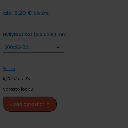
alk.
9,20
€
alv 0%
Hyllylaatikot (S x L x K) mm
Poista
9,20
€
alv 0%
Varasto loppu
Lisää ostoskoriin