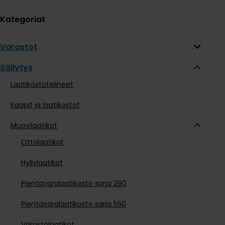
Kategoriat
Varastot
Säilytys
Laatikostotelineet
Kaapit ja laatikostot
Muovilaatikot
Ottolaatikot
Hyllylaatikot
Pientavaralaatikosto sarja 290
Pientavaralaatikosto sarja 550
Varastolaatikot