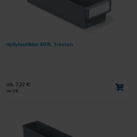
Hyllylaatikko 4015, Treston
alk.
7,22
€
alv 0%