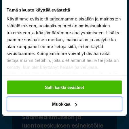
Tämä sivusto käyttää evästeitä
Lue lisää »
Käytämme evästeitä tarjoamamme sisällön ja mainosten
räätälöimiseen, sosiaalisen median ominaisuuksien
tukemiseen ja kävijämäärämme analysoimiseen. Lisäksi
jaamme sosiaalisen median, mainosalan ja analytiikka-
alan kumppaneillemme tietoja siitä, miten käytät
sivustoamme. Kumppanimme voivat yhdistää näitä
tietoja muihin tietoihin, joita olet antanut heille tai joita on
kerätty, kun olet käyttänyt heidän palvelujaan.
Valitsemalla "Yksityiskohdat" tai "Muokkaa" voit vaikuttaa
sallimiisi evästeisiin.
Salli kaikki evästeet
Muokkaa
Saamelaismuseon ja
luontokeskuksen esineistölle