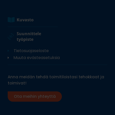
Kuvasto
Suunnittele
työpiste
Tietosuojaseloste
Muuta evästeasetuksia
Anna meidän tehdä toimitiloistasi tehokkaat ja
toimivat!
Ota meihin yhteyttä