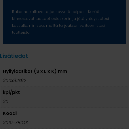
Rakenna kattava tarjouspyyntö helposti. Kerää
kiinnostavat tuotteet ostoskoriin ja jätä yhteystietosi
kassalla, niin saat meiltä tarjouksen valitsemistasi
tuotteista.
Lisätiedot
Hyllylaatikot (S x L x K) mm
300x92x82
kpl/pkt
30
Koodi
3010-7BIOX