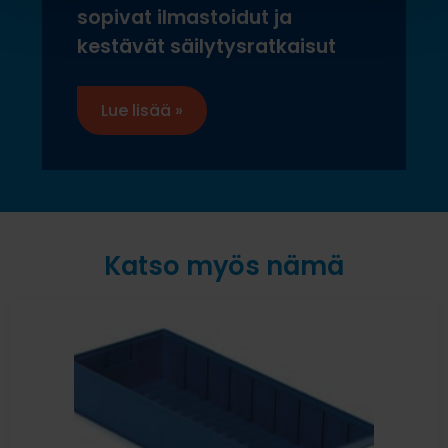
sopivat ilmastoidut ja
kestävät säilytysratkaisut
Lue lisää »
Katso myös nämä