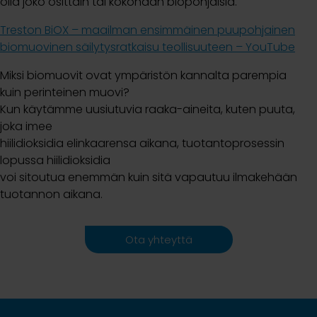
olla joko osittain tai kokonaan biopohjaisia.
Treston BiOX – maailman ensimmäinen puupohjainen
biomuovinen säilytysratkaisu teollisuuteen – YouTube
Miksi biomuovit ovat ympäristön kannalta parempia
kuin perinteinen muovi?
Kun käytämme uusiutuvia raaka-aineita, kuten puuta,
joka imee
hiilidioksidia elinkaarensa aikana, tuotantoprosessin
lopussa hiilidioksidia
voi sitoutua enemmän kuin sitä vapautuu ilmakehään
tuotannon aikana.
Ota yhteyttä