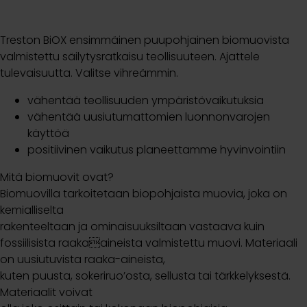
Treston BiOX ensimmäinen puupohjainen biomuovista
valmistettu säilytysratkaisu teollisuuteen. Ajattele
tulevaisuutta. Valitse vihreämmin.
vähentää teollisuuden ympäristövaikutuksia
vähentää uusiutumattomien luonnonvarojen
käyttöä
positiivinen vaikutus planeettamme hyvinvointiin
Mitä biomuovit ovat?
Biomuovilla tarkoitetaan biopohjaista muovia, joka on
kemialliselta
rakenteeltaan ja ominaisuuksiltaan vastaava kuin
fossiilisista raakaaineista valmistettu muovi. Materiaali
on uusiutuvista raaka-aineista,
kuten puusta, sokeriruo’osta, sellusta tai tärkkelyksestä.
Materiaalit voivat