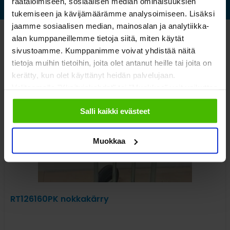
räätälöimiseen, sosiaalisen median ominaisuuksien
tukemiseen ja kävijämäärämme analysoimiseen. Lisäksi
jaamme sosiaalisen median, mainosalan ja analytiikka-
alan kumppaneillemme tietoja siitä, miten käytät
Katso myös nämä
sivustoamme. Kumppanimme voivat yhdistää näitä
tietoja muihin tietoihin, joita olet antanut heille tai joita on
kerätty, kun olet käyttänyt heidän palvelujaan.
Valitsemalla "Yksityiskohdat" tai "Muokkaa" voit vaikuttaa
sallimiisi evästeisiin.
Salli kaikki evästeet
Muokkaa
RT126160PK nokkakärry