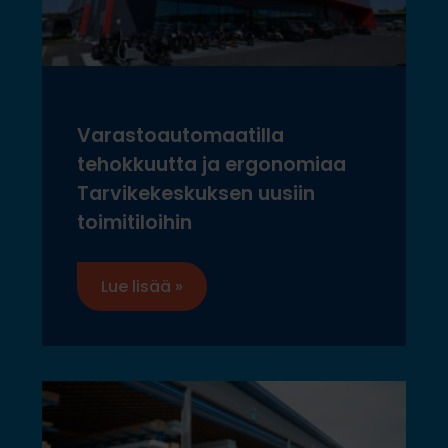
Varastoautomaatilla
tehokkuutta ja ergonomiaa
Tarvikekeskuksen uusiin
toimitiloihin
Lue lisää »