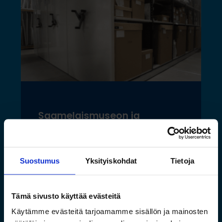
Saamelaismuseon ja
luontokeskuksen esineistölle
sopivat ilmastoidut ja
kestävät säilytysratkaisut
Suostumus
Yksityiskohdat
Tietoja
Lue lisää »
Tämä sivusto käyttää evästeitä
Käytämme evästeitä tarjoamamme sisällön ja mainosten