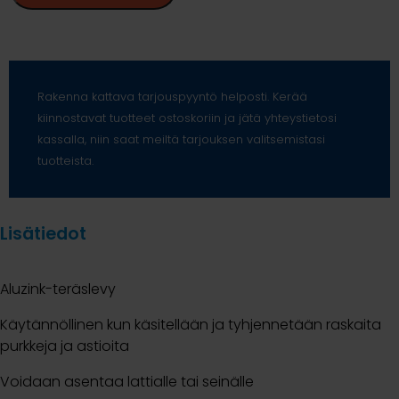
Rakenna kattava tarjouspyyntö helposti. Kerää
kiinnostavat tuotteet ostoskoriin ja jätä yhteystietosi
kassalla, niin saat meiltä tarjouksen valitsemistasi
tuotteista.
Lisätiedot
Aluzink-teräslevy
Käytännöllinen kun käsitellään ja tyhjennetään raskaita
purkkeja ja astioita
Voidaan asentaa lattialle tai seinälle