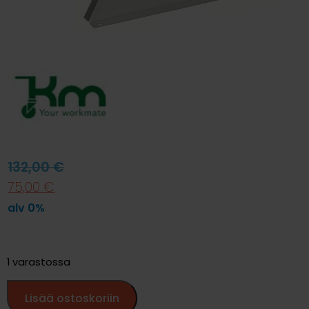
132,00
€
75,00
€
alv 0%
1 varastossa
Lisää ostoskoriin