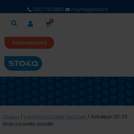
020 778 0860
myynti@stoka.fi
0
Tarjouspyyntö
Etusivu
/
Käytetyt ja Outlet-tuotteet
/ Astiakippi 20-25
litran pyöreille astioille