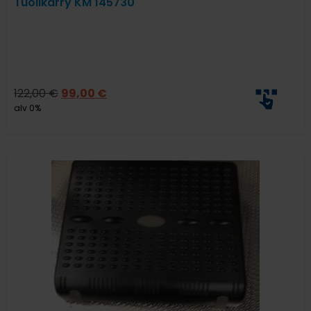
Tuolikärry KM 145730
122,00
€
99,00
€
alv 0%