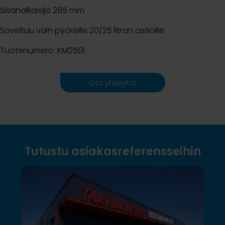
Sisähalkaisija 285 mm
Soveltuu vain pyöreille 20/25 litran astioille
Tuotenumero: KM2501
Ota yhteyttä
Tutustu asiakasreferensseihin