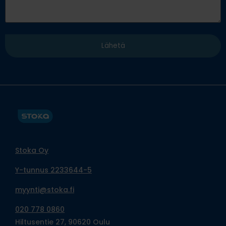
Stoka Oy
Y-tunnus 2233644-5
myynti@stoka.fi
020 778 0860
Hiltusentie 27, 90620 Oulu