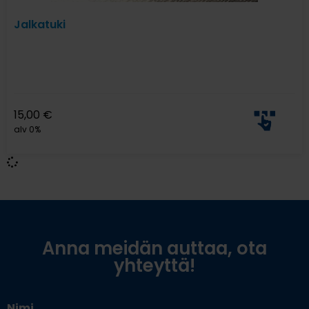
Jalkatuki
15,00
€
alv 0%
Anna meidän auttaa, ota
yhteyttä!
Nimi