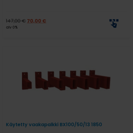
147,00
€
70,00
€
alv 0%
Käytetty vaakapalkki BX100/50/13 1850