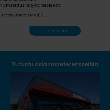
Valmistettu sinkitystä teräksestä.
Tuotenumero: KM4202-E
Ota yhteyttä
Tutustu asiakasreferensseihin