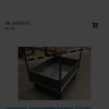
alk.
246,00
€
alv 0%
Lavavaunu, sivupaneelien korkeus 200 mm