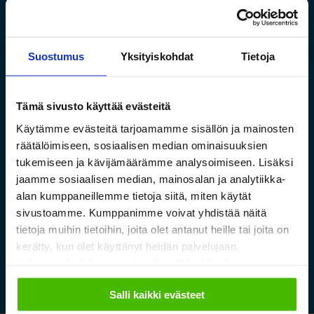
Suostumus
Yksityiskohdat
Tietoja
Tämä sivusto käyttää evästeitä
Käytämme evästeitä tarjoamamme sisällön ja mainosten
Saamelaismuseon ja
räätälöimiseen, sosiaalisen median ominaisuuksien
luontokeskuksen esineistölle
tukemiseen ja kävijämäärämme analysoimiseen. Lisäksi
sopivat ilmastoidut ja
jaamme sosiaalisen median, mainosalan ja analytiikka-
kestävät säilytysratkaisut
alan kumppaneillemme tietoja siitä, miten käytät
sivustoamme. Kumppanimme voivat yhdistää näitä
tietoja muihin tietoihin, joita olet antanut heille tai joita on
Lue lisää »
kerätty, kun olet käyttänyt heidän palvelujaan.
Valitsemalla "Yksityiskohdat" tai "Muokkaa" voit vaikuttaa
sallimiisi evästeisiin.
Salli kaikki evästeet