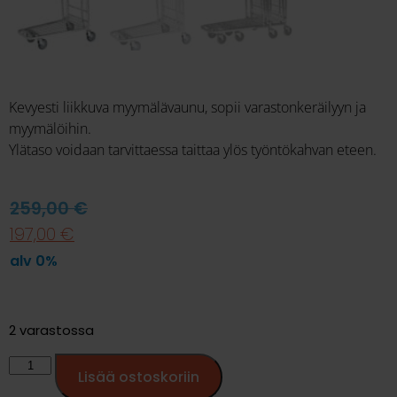
Kevyesti liikkuva myymälävaunu, sopii varastonkeräilyyn ja
myymälöihin.
Ylätaso voidaan tarvittaessa taittaa ylös työntökahvan eteen.
259,00
€
197,00
€
alv 0%
2 varastossa
Lisää ostoskoriin