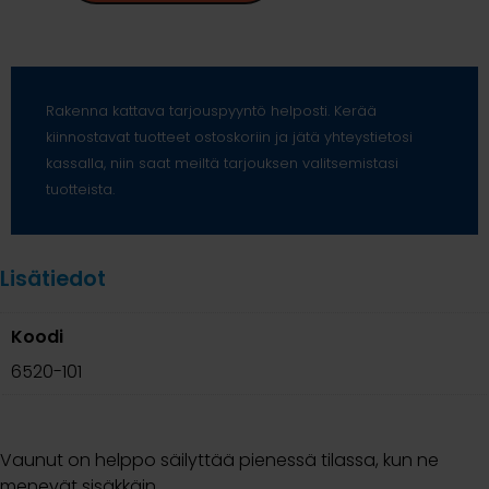
Rakenna kattava tarjouspyyntö helposti. Kerää
kiinnostavat tuotteet ostoskoriin ja jätä yhteystietosi
kassalla, niin saat meiltä tarjouksen valitsemistasi
tuotteista.
Lisätiedot
Koodi
6520-101
Vaunut on helppo säilyttää pienessä tilassa, kun ne
menevät sisäkkäin.