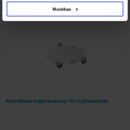
Muokkaa
Katso myös nämä
Pyörällinen kuljetusalusta 70 l:n jäteastialle