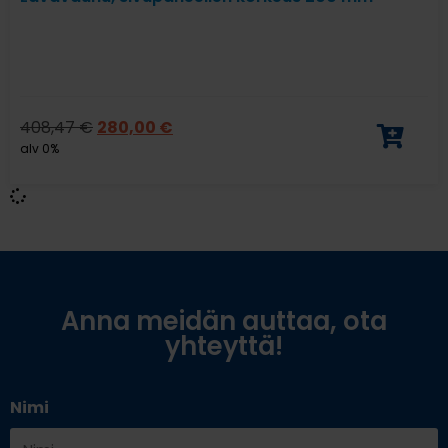
408,47
€
280,00
€
alv 0%
Anna meidän auttaa, ota
yhteyttä!
Nimi