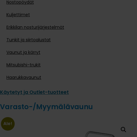
Nostopöydät
Kuljettimet
Erikkilan nosturijärjestelmät
Tunkit ja siirtoalustat
Vaunut ja kärryt
Mitsubishi-trukit
Haarukkavaunut
Käytetyt ja Outlet-tuotteet
Varasto-/Myymälävaunu
Ale!