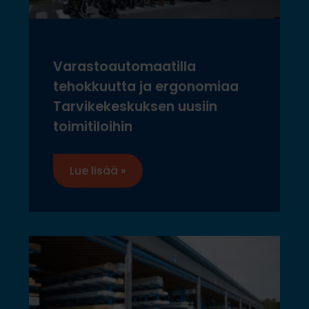
Varastoautomaatilla
tehokkuutta ja ergonomiaa
Tarvikekeskuksen uusiin
toimitiloihin
Lue lisää »