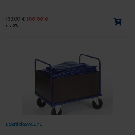
163,00
€
106,00
€
alv 0%
Laatikkovaunu