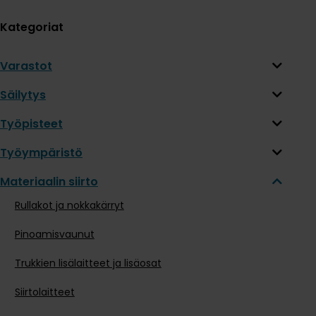
Kategoriat
Varastot
Säilytys
Työpisteet
Työympäristö
Materiaalin siirto
Rullakot ja nokkakärryt
Pinoamisvaunut
Trukkien lisälaitteet ja lisäosat
Siirtolaitteet