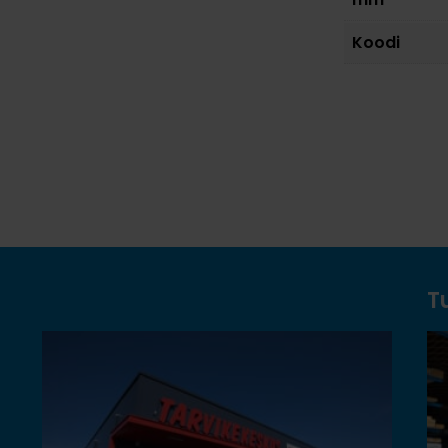
Koodi
T