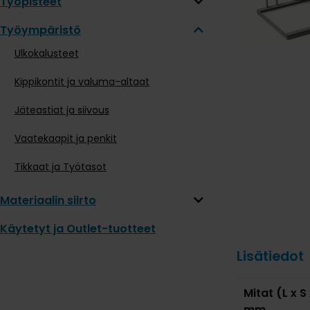
Työpisteet
Työympäristö
Ulkokalusteet
Kippikontit ja valuma-altaat
Jäteastiat ja siivous
Vaatekaapit ja penkit
Tikkaat ja Työtasot
Materiaalin siirto
Käytetyt ja Outlet-tuotteet
Lisätiedot
Mitat (L x S
mm