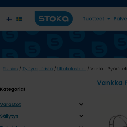
Tuotteet
Palve
Etusivu
/
Työympäristö
/
Ulkokalusteet
/ Vankka Pyörätel
Vankka P
Kategoriat
Varastot
Säilytys