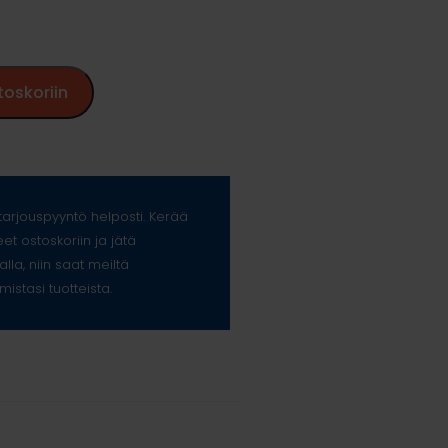
toskoriin
arjouspyyntö helposti. Kerää
eet ostoskoriin ja jätä
alla, niin saat meiltä
mistasi tuotteista.