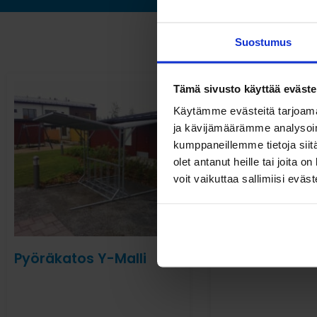
Suostumus
Tämä sivusto käyttää eväste
Käytämme evästeitä tarjoama
ja kävijämäärämme analysoim
kumppaneillemme tietoja siitä
olet antanut heille tai joita 
voit vaikuttaa sallimiisi eväste
Pyöräkatos Y-Malli
Pöyräkatos Ko