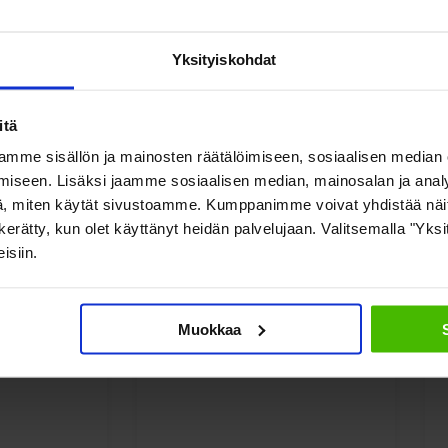
Yksityiskohdat
Katso myös nämä
itä
mme sisällön ja mainosten räätälöimiseen, sosiaalisen median
iseen. Lisäksi jaamme sosiaalisen median, mainosalan ja analy
, miten käytät sivustoamme. Kumppanimme voivat yhdistää näitä t
on kerätty, kun olet käyttänyt heidän palvelujaan. Valitsemalla "Yk
isiin.
Muokkaa
tkansiipi
Viking-Ulkokaluste
H