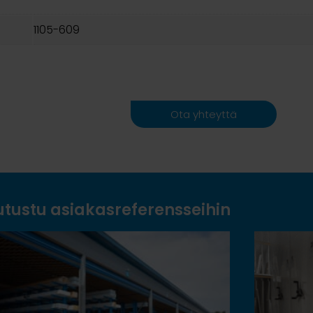
1105-609
Ota yhteyttä
utustu asiakasreferensseihin