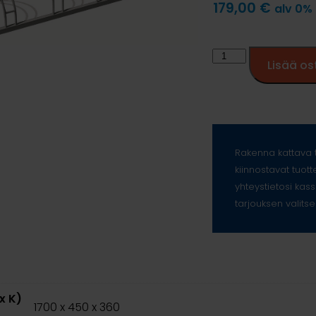
179,00
€
alv 0%
Lisää os
Rakenna kattava t
kiinnostavat tuott
yhteystietosi kass
tarjouksen valitse
 x K)
1700 x 450 x 360