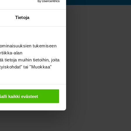
Tietoja
 ominaisuuksien tukemiseen
tiikka-alan
ietoja muihin tietoihin, joita
sityiskohdat" tai "Muokkaa"
Salli kaikki evästeet
iekka-astia 350 L