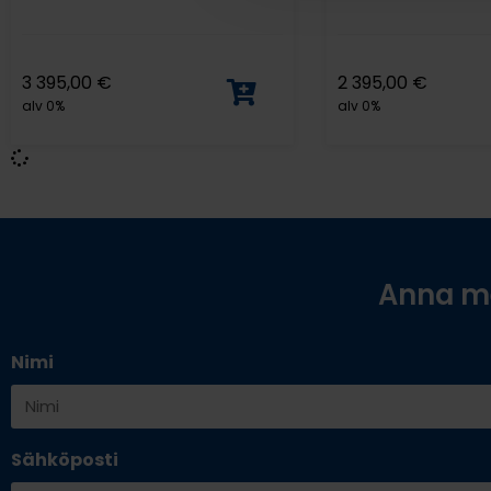
3 395,00
€
2 395,00
€
alv 0%
alv 0%
Anna me
Nimi
Sähköposti