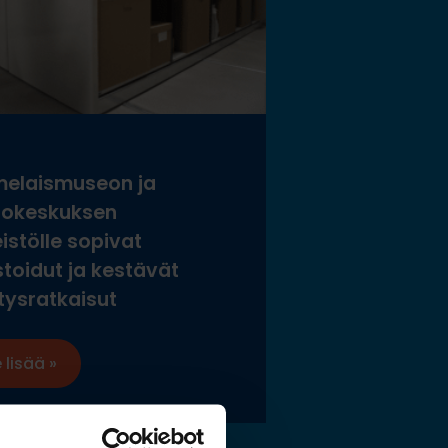
elaismuseon ja
tokeskuksen
istölle sopivat
stoidut ja kestävät
tysratkaisut
 lisää »