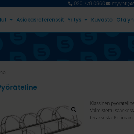
020 778 0860
myynti@st
lut
Asiakasreferenssit
Yritys
Kuvasto
Ota yh
ine
yöräteline
Klassinen pyöräteline
Valmistettu säänkest
teräksestä. Kotimain