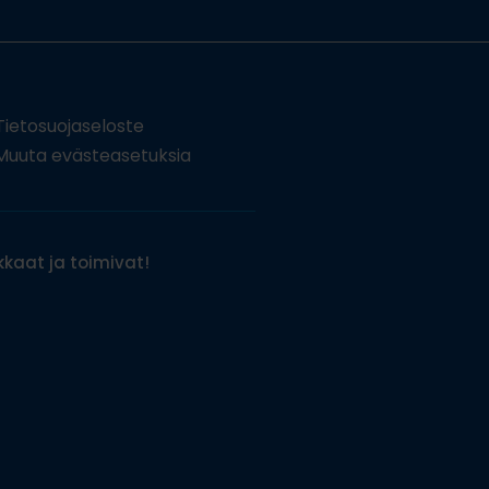
Tietosuojaseloste
uuta evästeasetuksia
kaat ja toimivat!