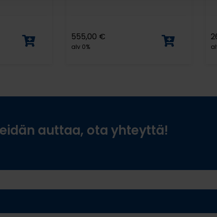
555,00
€
2
alv 0%
al
idän auttaa, ota yhteyttä!