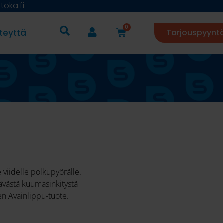
oka.fi
0
teyttä
Tarjouspyynt
 viidelle polkupyörälle.
ävästä kuumasinkitystä
en Avainlippu-tuote.