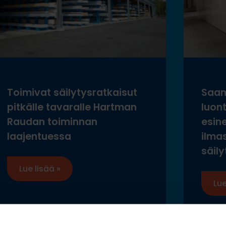
Toimivat säilytysratkaisut
Saam
pitkälle tavaralle Hartman
luon
Raudan toiminnan
esine
laajentuessa
ilma
säily
Lue lisää »
Lue