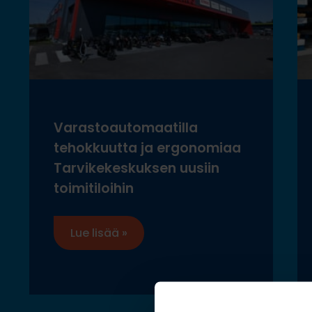
Varastoautomaatilla
tehokkuutta ja ergonomiaa
Tarvikekeskuksen uusiin
toimitiloihin
Lue lisää »