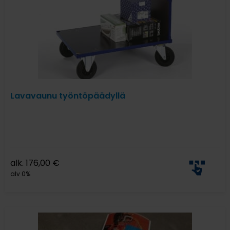
Lavavaunu työntöpäädyllä
alk.
176,00
€
alv 0%