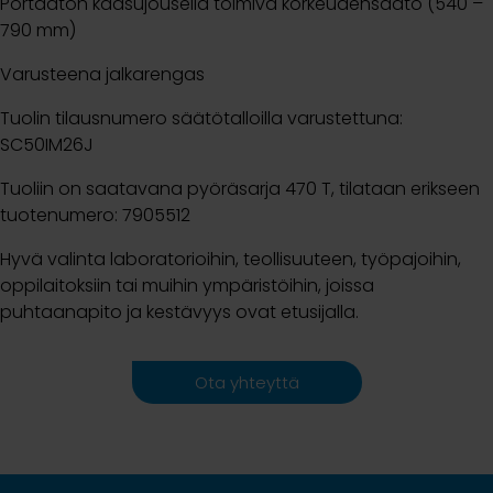
Portaaton kaasujousella toimiva korkeudensäätö (540 –
790
mm)
Varusteena jalkarengas
Tuolin tilausnumero säätötalloilla varustettuna:
SC50IM26J
Tuoliin on saatavana pyöräsarja 470 T, tilataan erikseen
tuotenumero: 7905512
Hyvä valinta laboratorioihin, teollisuuteen, työpajoihin,
oppilaitoksiin tai muihin ympäristöihin, joissa
puhtaanapito ja kestävyys ovat etusijalla.
Ota yhteyttä