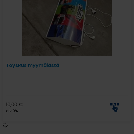
ToysRus myymälästä
10,00
€
alv 0%