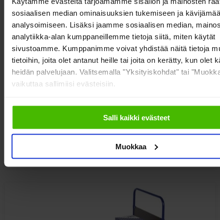
Käytämme evästeitä tarjoamamme sisällön ja mainosten räät
sosiaalisen median ominaisuuksien tukemiseen ja kävijäm
analysoimiseen. Lisäksi jaamme sosiaalisen median, mainos
analytiikka-alan kumppaneillemme tietoja siitä, miten käytät
sivustoamme. Kumppanimme voivat yhdistää näitä tietoja mu
tietoihin, joita olet antanut heille tai joita on kerätty, kun olet 
heidän palvelujaan. Valitsemalla "Yksityiskohdat" tai "Muokka
Metallinen jäteastia 115 l, sininen
vaikuttaa sallimiisi evästeisiin.
Salli kaikki evästeet
233,00
€
156,00
€
Muokkaa
alv 0%