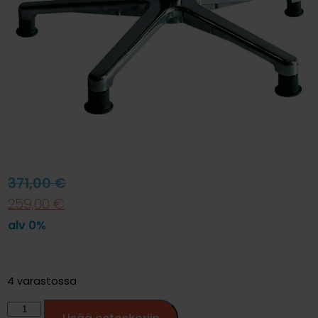
371,00
€
259,00
€
alv 0%
4 varastossa