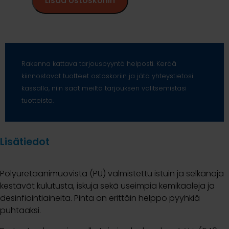
Lisää ostoskoriin
Rakenna kattava tarjouspyyntö helposti. Kerää
kiinnostavat tuotteet ostoskoriin ja jätä yhteystietosi
kassalla, niin saat meiltä tarjouksen valitsemistasi
tuotteista.
Lisätiedot
Polyuretaanimuovista (PU) valmistettu istuin ja selkänoja
kestävät kulutusta, iskuja sekä useimpia kemikaaleja ja
desinfiointiaineita. Pinta on erittäin helppo pyyhkiä
puhtaaksi.