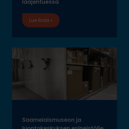
laajentuessa
Lue lisää »
Saamelaismuseon ja
luontokeskuksen esineistölle