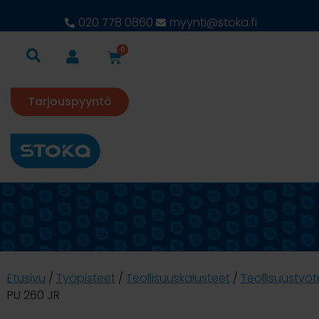
020 778 0860
myynti@stoka.fi
0
Tarjouspyyntö
Etusivu
/
Työpisteet
/
Teollisuuskalusteet
/
Teollisuustyöt
PU 260 JR