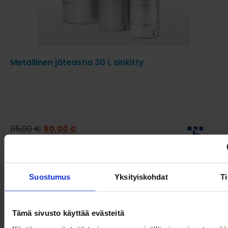
Metallinen jäteastia 30 l, sinkitty
115,00
€
90,00
€
alv 0%
Suostumus
Yksityiskohdat
Ti
Tämä sivusto käyttää evästeitä