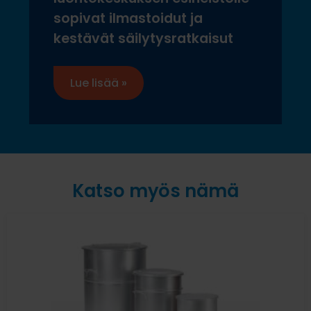
sopivat ilmastoidut ja
kestävät säilytysratkaisut
Lue lisää »
Katso myös nämä