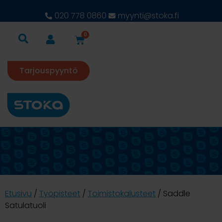
020 778 0860
myynti@stoka.fi
0
Tarjouspyyntö
Etusivu
/
Työpisteet
/
Toimistokalusteet
/ Saddle
Satulatuoli