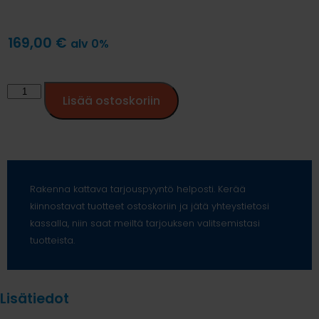
169,00
€
alv 0%
Lisää ostoskoriin
Rakenna kattava tarjouspyyntö helposti. Kerää
kiinnostavat tuotteet ostoskoriin ja jätä yhteystietosi
kassalla, niin saat meiltä tarjouksen valitsemistasi
tuotteista.
Lisätiedot