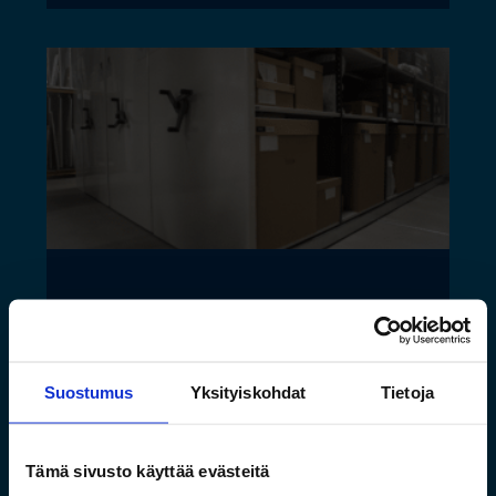
Saamelaismuseon ja
luontokeskuksen esineistölle
sopivat ilmastoidut ja
Suostumus
Yksityiskohdat
Tietoja
kestävät säilytysratkaisut
Tämä sivusto käyttää evästeitä
Lue lisää »