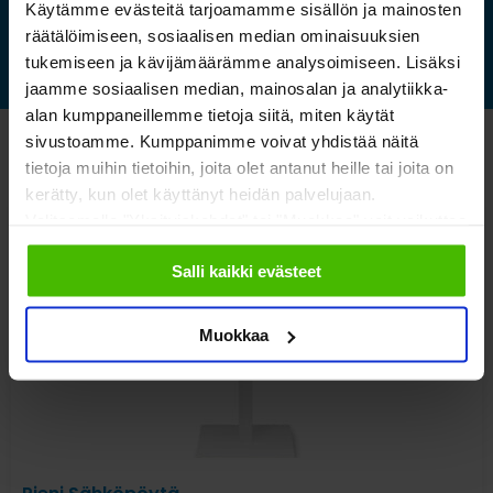
Käytämme evästeitä tarjoamamme sisällön ja mainosten
räätälöimiseen, sosiaalisen median ominaisuuksien
tukemiseen ja kävijämäärämme analysoimiseen. Lisäksi
jaamme sosiaalisen median, mainosalan ja analytiikka-
alan kumppaneillemme tietoja siitä, miten käytät
sivustoamme. Kumppanimme voivat yhdistää näitä
Katso myös nämä
tietoja muihin tietoihin, joita olet antanut heille tai joita on
kerätty, kun olet käyttänyt heidän palvelujaan.
Valitsemalla "Yksityiskohdat" tai "Muokkaa" voit vaikuttaa
sallimiisi evästeisiin.
Salli kaikki evästeet
Muokkaa