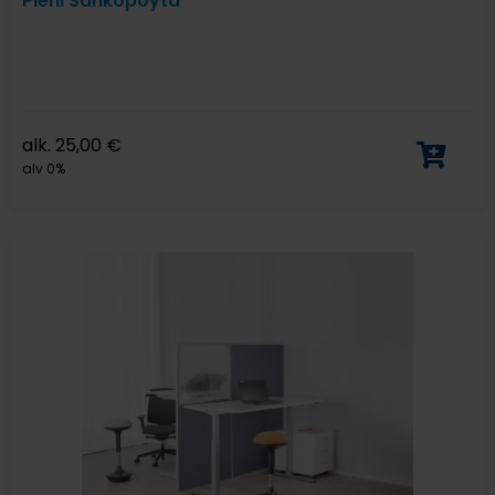
Pieni Sähköpöytä
alk.
25,00
€
alv 0%