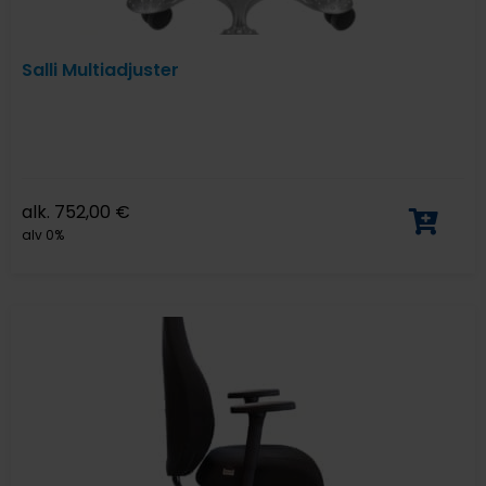
Salli Multiadjuster
alk.
752,00
€
alv 0%