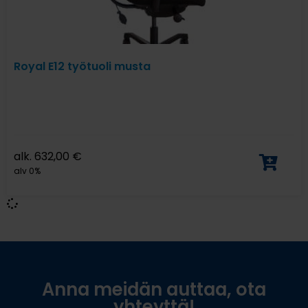
Royal E12 työtuoli musta
alk.
632,00
€
alv 0%
Anna meidän auttaa, ota
yhteyttä!