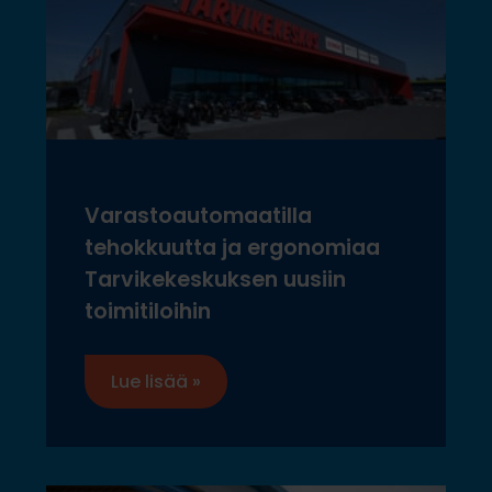
Varastoautomaatilla
tehokkuutta ja ergonomiaa
Tarvikekeskuksen uusiin
toimitiloihin
Lue lisää »