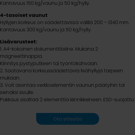
Kantavuus 150 kg/vaunu ja 50 kg/hylly.
4-tasoiset vaunut
Hyllyjen korkeus on säädettävissä välillä 200 – 1340 mm.
Kantavuus 300 kg/vaunu ja 50 kg/hylly.
Lisävarusteet:
1. A4-kokoinen dokumenttiteline. Mukana 2
magneettinappia.
Kiinnitys pystyputkeen tai työntökahvaan.
2. Saatavana korkeussäädettäviä lisähyllyjä tarpeen
mukaan.
3. Voit asentaa verkkoelementin vaunun päätyihin tai
seinäksi sivulle.
Pakkaus sisältää 2 elementtiä kiinnikkeineen. ESD-suojattu.
Ota yhteyttä