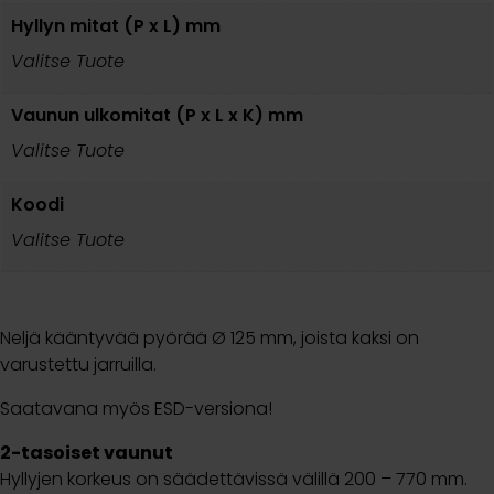
Hyllyn mitat (P x L) mm
Valitse Tuote
Vaunun ulkomitat (P x L x K) mm
Valitse Tuote
Koodi
Valitse Tuote
Neljä kääntyvää pyörää Ø 125 mm, joista kaksi on
varustettu jarruilla.
Saatavana myös ESD-versiona!
2-tasoiset vaunut
Hyllyjen korkeus on säädettävissä välillä 200 – 770 mm.