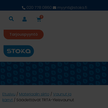
020 778 0860
myynti@stoka.fi
0
Tarjouspyyntö
Etusivu
/
Materiaalin siirto
/
Vaunut ja
kärryt
/ Säädettävät TRTA-Yleisvaunut