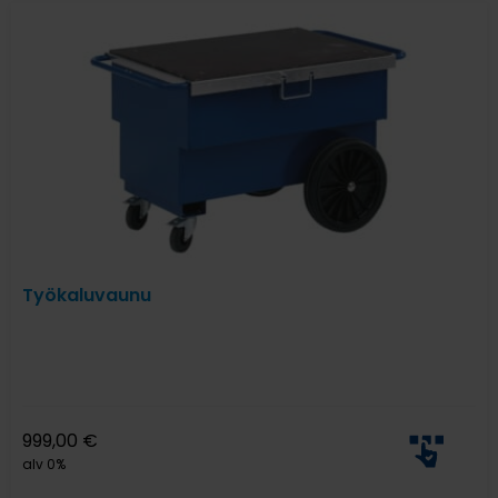
Työkaluvaunu
999,00
€
alv 0%