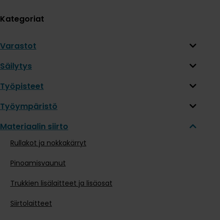
Kategoriat
Varastot
Säilytys
Työpisteet
Työympäristö
Materiaalin siirto
Rullakot ja nokkakärryt
Pinoamisvaunut
Trukkien lisälaitteet ja lisäosat
Siirtolaitteet