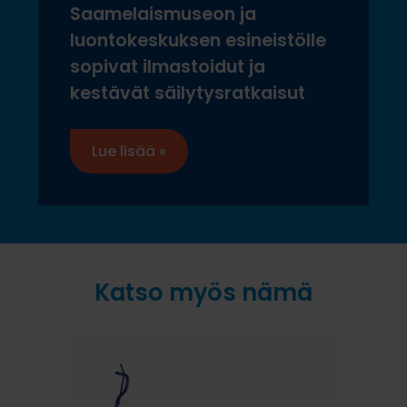
Saamelaismuseon ja
luontokeskuksen esineistölle
sopivat ilmastoidut ja
kestävät säilytysratkaisut
Lue lisää »
Katso myös nämä