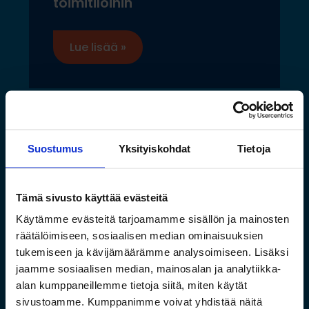
toimitiloihin
Lue lisää »
Suostumus
Yksityiskohdat
Tietoja
Tämä sivusto käyttää evästeitä
Käytämme evästeitä tarjoamamme sisällön ja mainosten
räätälöimiseen, sosiaalisen median ominaisuuksien
tukemiseen ja kävijämäärämme analysoimiseen. Lisäksi
jaamme sosiaalisen median, mainosalan ja analytiikka-
Toimivat säilytysratkaisut
alan kumppaneillemme tietoja siitä, miten käytät
sivustoamme. Kumppanimme voivat yhdistää näitä
pitkälle tavaralle Hartman