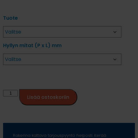
Tuote
Hyllyn mitat (P x L) mm
Lisää ostoskoriin
Rakenna kattava tarjouspyyntö helposti. Kerää