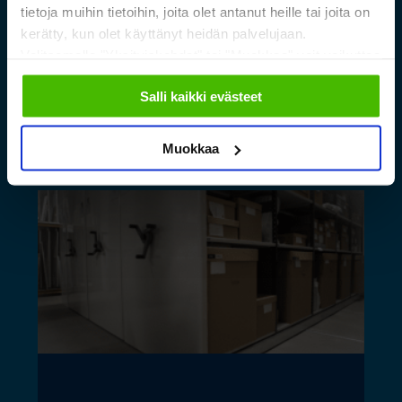
tietoja muihin tietoihin, joita olet antanut heille tai joita on
Raudan toiminnan
kerätty, kun olet käyttänyt heidän palvelujaan.
laajentuessa
Valitsemalla "Yksityiskohdat" tai "Muokkaa" voit vaikuttaa
sallimiisi evästeisiin.
Salli kaikki evästeet
Lue lisää »
Muokkaa