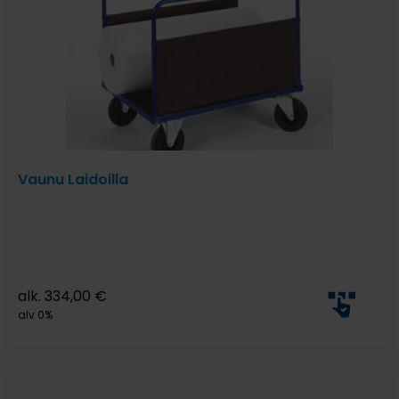
Vaunu Laidoilla
alk.
334,00
€
alv 0%