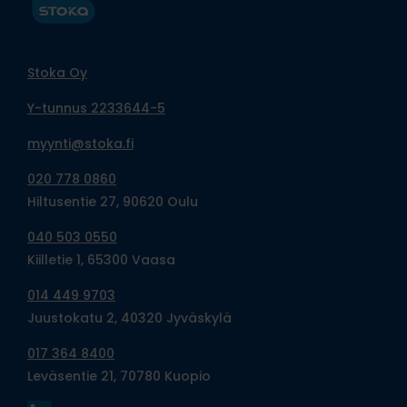
Stoka Oy
Y-tunnus 2233644-5
myynti@stoka.fi
020 778 0860
Hiltusentie 27, 90620 Oulu
040 503 0550
Kiilletie 1, 65300 Vaasa
014 449 9703
Juustokatu 2, 40320 Jyväskylä
017 364 8400
Leväsentie 21, 70780 Kuopio