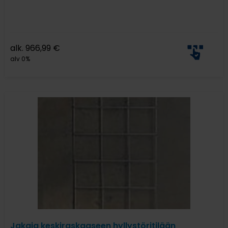
alk.
966,99
€
alv 0%
Jakaja keskiraskaaseen hyllystöritilään