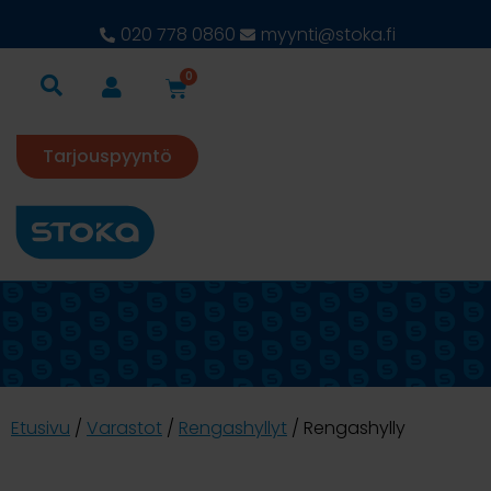
020 778 0860
myynti@stoka.fi
0
Tarjouspyyntö
Etusivu
/
Varastot
/
Rengashyllyt
/ Rengashylly