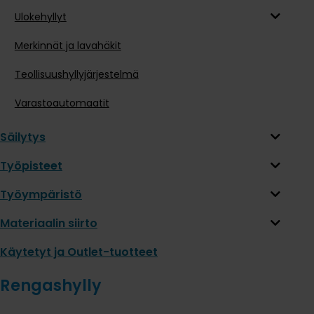
Ulokehyllyt
Merkinnät ja lavahäkit
Teollisuushyllyjärjestelmä
Varastoautomaatit
Säilytys
Työpisteet
Työympäristö
Materiaalin siirto
Käytetyt ja Outlet-tuotteet
Rengashylly