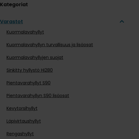
Kategoriat
Varastot
Kuormalavahyllyt
Kuormalavahyllyn turvallisuus ja lisäosat
Kuormalavahyllyjen suojat
Sinkitty hyllystö Hi280
Pientavarahyllyt S90
Pientavarahyllyn S90 lisäosat
Kevytorsihyllyt
Läpivirtaushyllyt
Rengashyllyt