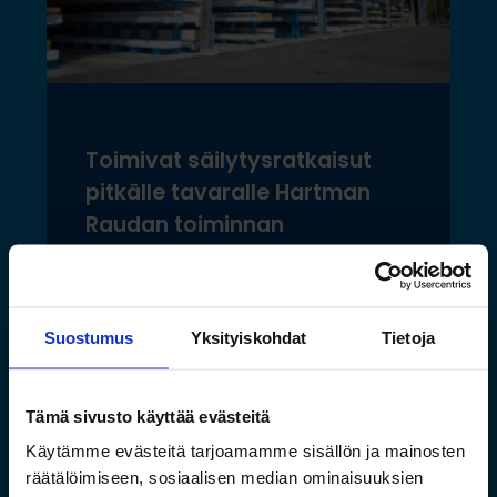
Toimivat säilytysratkaisut
pitkälle tavaralle Hartman
Raudan toiminnan
laajentuessa
Lue lisää »
Suostumus
Yksityiskohdat
Tietoja
Tämä sivusto käyttää evästeitä
Käytämme evästeitä tarjoamamme sisällön ja mainosten
räätälöimiseen, sosiaalisen median ominaisuuksien