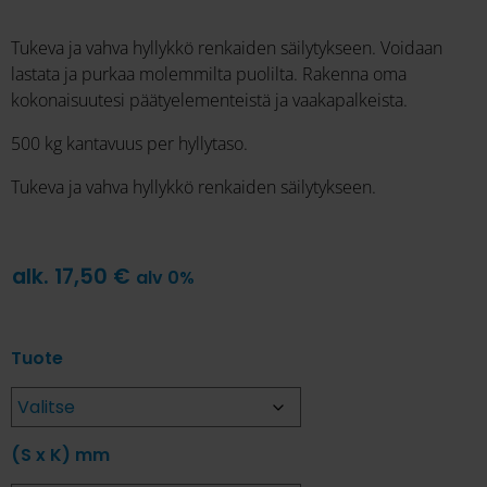
Tukeva ja vahva hyllykkö renkaiden säilytykseen. Voidaan
lastata ja purkaa molemmilta puolilta. Rakenna oma
kokonaisuutesi päätyelementeistä ja vaakapalkeista.
500 kg kantavuus per hyllytaso.
Tukeva ja vahva hyllykkö renkaiden säilytykseen.
alk.
17,50
€
alv 0%
Tuote
(S x K) mm