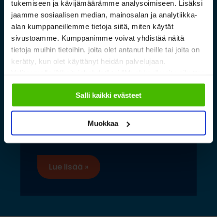
tukemiseen ja kävijämäärämme analysoimiseen. Lisäksi
jaamme sosiaalisen median, mainosalan ja analytiikka-
alan kumppaneillemme tietoja siitä, miten käytät
sivustoamme. Kumppanimme voivat yhdistää näitä
tietoja muihin tietoihin, joita olet antanut heille tai joita on
kerätty, kun olet käyttänyt heidän palvelujaan.
Valitsemalla "Yksityiskohdat" tai "Muokkaa" voit vaikuttaa
sallimiisi evästeisiin.
Saamelaismuseon ja
Salli kaikki evästeet
luontokeskuksen esineistölle
sopivat ilmastoidut ja
Muokkaa
kestävät säilytysratkaisut
Lue lisää »