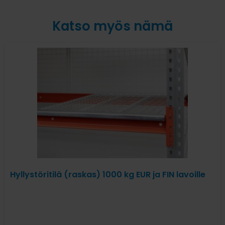
Katso myös nämä
Hyllystöritilä (raskas) 1000 kg EUR ja FIN lavoille