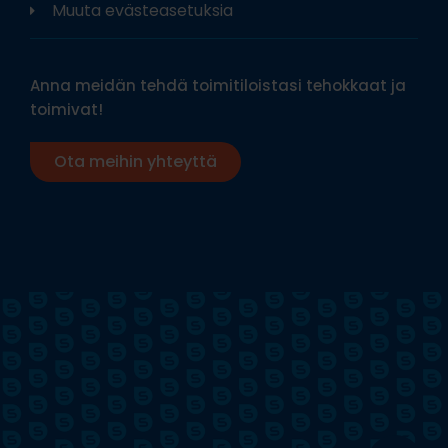
Muuta evästeasetuksia
Anna meidän tehdä toimitiloistasi tehokkaat ja
toimivat!
Ota meihin yhteyttä