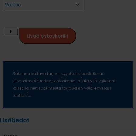
Lisää ostoskoriin
Rakenna kattava tarjouspyyntö helposti. Kerää
kiinnostavat tuotteet ostoskoriin ja jätä yhteystietosi
kassalla, niin saat meiltä tarjouksen valitsemistasi
tuotteista.
Lisätiedot