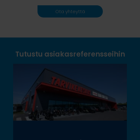
Ota yhteyttä
Tutustu asiakasreferensseihin