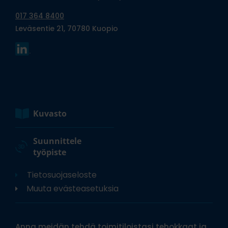
017 364 8400
Leväsentie 21, 70780 Kuopio
Kuvasto
Suunnittele
työpiste
Tietosuojaseloste
Muuta evästeasetuksia
Anna meidän tehdä toimitiloistasi tehokkaat ja