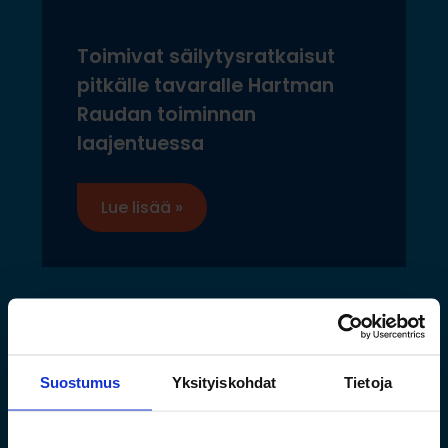
Toimivat säilytysratkaisut
pitkälle tavaralle Hartman
Raudan toiminnan
laajentuessa
Lue lisää »
Suostumus
Yksityiskohdat
Tietoja