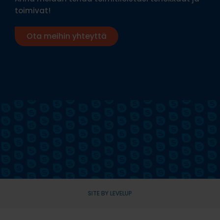
toimivat!
Ota meihin yhteyttä
SITE BY LEVELUP