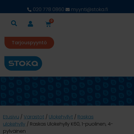
020 778 0860
myynti@stoka.fi
0
Tarjouspyyntö
Etusivu
/
Varastot
/
Ulokehyllyt
/
Raskas
ulokehylly
/ Raskas Ulokehylly K60, 1-puolinen, 4-
pylväinen