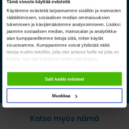
Tämä sivusto käyttää evästeitä
Käytämme evästeitä tarjoamamme sisällön ja mainosten
räätälöimiseen, sosiaalisen median ominaisuuksien
tukemiseen ja kävijämäärämme analysoimiseen. Lisäksi
Saamelaismuseon ja
jaamme sosiaalisen median, mainosalan ja analytiikka-
luontokeskuksen esineistölle
alan kumppaneillemme tietoja siitä, miten käytät
sivustoamme. Kumppanimme voivat yhdistää näitä
sopivat ilmastoidut ja
tietoja muihin tietoihin, joita olet antanut heille tai joita on
kestävät säilytysratkaisut
kerätty, kun olet käyttänyt heidän palvelujaan.
Valitsemalla "Yksityiskohdat" tai "Muokkaa" voit vaikuttaa
sallimiisi evästeisiin.
Lue lisää »
Salli kaikki evästeet
Muokkaa
Katso myös nämä