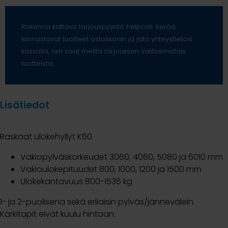
Rakenna kattava tarjouspyyntö helposti. Kerää
kiinnostavat tuotteet ostoskoriin ja jätä yhteystietosi
kassalla, niin saat meiltä tarjouksen valitsemistasi
tuotteista.
Lisätiedot
Raskaat ulokehyllyt K60
Vakiopylväskorkeudet 3060, 4060, 5080 ja 6010 mm
Vakioulokepituudet 800, 1000, 1200 ja 1500 mm
Ulokekantavuus 800-1536 kg
1- ja 2-puolisena sekä erilaisin pylväs/jännevälein.
Kärkitapit eivät kuulu hintaan.