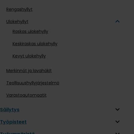
Rengashyllyt
Ulokehyllyt
Raskas ulokehylly
Keskiraskas ulokehylly
Kevyt ulokehylly
Merkinnät ja lavahäkit
Teollisuushyllyjärjestelmä
Varastoautomaatit
Säilytys
Työpisteet