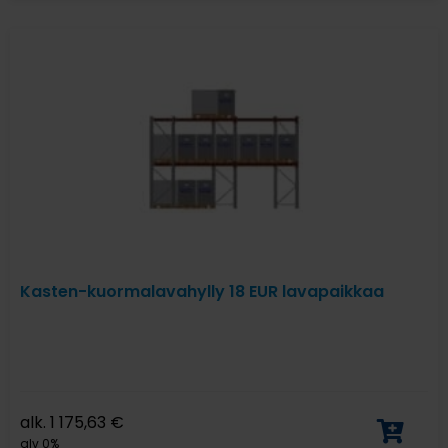
Kasten-kuormalavahylly 18 EUR lavapaikkaa
alk.
1 175,63
€
alv 0%