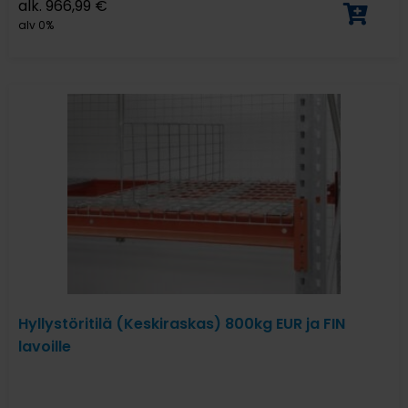
alk.
966,99
€
alv 0%
Hyllystöritilä (Keskiraskas) 800kg EUR ja FIN
lavoille