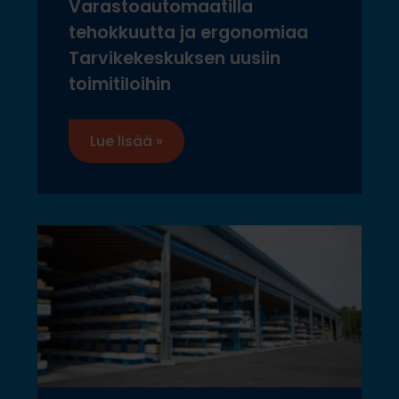
Varastoautomaatilla
tehokkuutta ja ergonomiaa
Tarvikekeskuksen uusiin
toimitiloihin
Lue lisää »