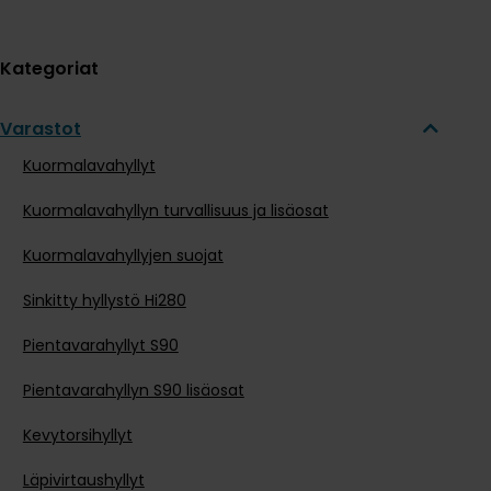
Kategoriat
Varastot
Kuormalavahyllyt
Kuormalavahyllyn turvallisuus ja lisäosat
Kuormalavahyllyjen suojat
Sinkitty hyllystö Hi280
Pientavarahyllyt S90
Pientavarahyllyn S90 lisäosat
Kevytorsihyllyt
Läpivirtaushyllyt