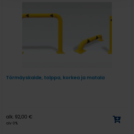
Törmäyskaide, tolppa, korkea ja matala
alk.
92,00
€
alv 0%